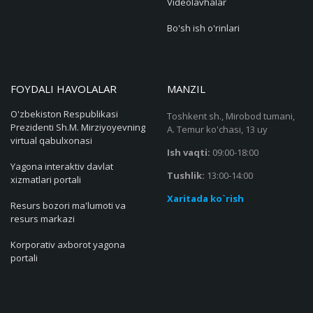
Fotolavhalar
Videolavhalar
Bo'sh ish o'rinlari
FOYDALI HAVOLALAR
MANZIL
O'zbekiston Respublikasi
Toshkent sh., Mirobod tumani,
Prezidenti Sh.M. Mirziyoyevning
A. Temur ko'chasi, 13 uy
virtual qabulxonasi
Ish vaqti:
09:00-18:00
Yagona interaktiv davlat
Tushlik:
13:00-14:00
xizmatlari portali
Xaritada ko`rish
Resurs bozori ma'lumoti va
resurs markazi
Korporativ axborot yagona
portali