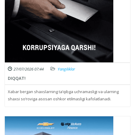
27/07/2026 07:44
Yangiliklar
DIQQAT!
Xabar bergan shaxslarning ta’qibga uchramasligi va ularning
shaxsi so‘roviga asosan oshkor etilmasligi kafolatlanadi.