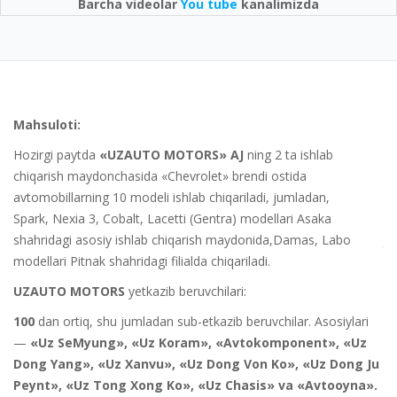
Barcha videolar
You tube
kanalimizda
Kafolat davri:
Kafolat vakolatli dilerlar orqali sotilgan avtomobillarga taalluqli
bo‘ladi, va normal sharoitlarda foydalaniladigan avtomobillar
uchun, qaysi biri avvalroq yuz berishiga qarab, avtomobilning
egasi tomonidan qabul qilinishi kunidan boshlab
36 oyni,
yoki
jami
100000 km
o‘tilgan yo‘lni tashkil etadi.
Kafolat muayyan avtomobilga taalluqli bo‘ladi, va uning egasiga
shaxsan bog‘liq bo‘lmaydi. Avtomobilning sotilishida sotuvchi
servis kitobchasini yangi egasiga topshirishi va vakolatlangan
dilerning muhrini qo‘yishi, hamda yangi egasining ma’lumotlarini
servis kitobchasiga kiritishi shart. Kafolat davrining mobaynida
Ju
avtomobilning yangi egasi servis kitobchasida ko‘rsatilgan ishlab
».