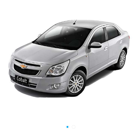
chiqaruvchining barcha talablari bajarilishi sharti bilan, kafolatga
ega bo‘lish yuzasidan xuddi shunday huquqlarga ega bo‘ladi.