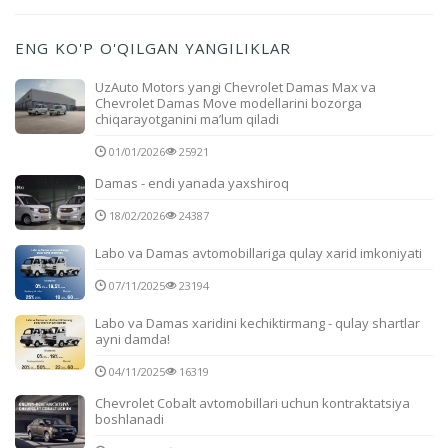
ENG KO'P O'QILGAN YANGILIKLAR
UzAuto Motors yangi Chevrolet Damas Max va
Chevrolet Damas Move modellarini bozorga
chiqarayotganini ma’lum qiladi
01/01/2026
25921
Damas - endi yanada yaxshiroq
18/02/2026
24387
Labo va Damas avtomobillariga qulay xarid imkoniyati
07/11/2025
23194
Labo va Damas xaridini kechiktirmang - qulay shartlar
ayni damda!
04/11/2025
16319
Chevrolet Cobalt avtomobillari uchun kontraktatsiya
boshlanadi