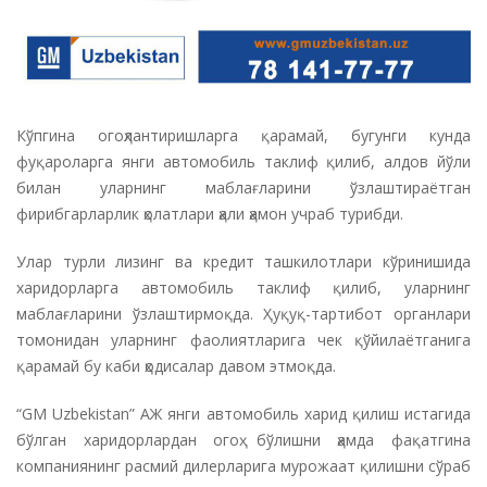
Кўпгина огоҳлантиришларга қарамай, бугунги кунда
фуқароларга янги автомобиль таклиф қилиб, алдов йўли
билан уларнинг маблағларини ўзлаштираётган
фирибгарларлик ҳолатлари ҳали ҳамон учраб турибди.
Улар турли лизинг ва кредит ташкилотлари кўринишида
харидорларга автомобиль таклиф қилиб, уларнинг
маблағларини ўзлаштирмоқда. Ҳуқуқ-тартибот органлари
томонидан уларнинг фаолиятларига чек қўйилаётганига
қарамай бу каби ҳодисалар давом этмоқда.
“GM Uzbekistan” АЖ янги автомобиль харид қилиш истагида
бўлган харидорлардан огоҳ бўлишни ҳамда фақатгина
компаниянинг расмий дилерларига мурожаат қилишни сўраб