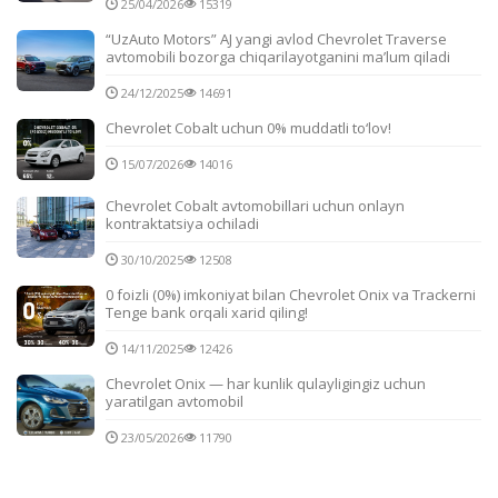
25/04/2026
15319
“UzAuto Motors” AJ yangi avlod Chevrolet Traverse
avtomobili bozorga chiqarilayotganini ma’lum qiladi
24/12/2025
14691
Chevrolet Cobalt uchun 0% muddatli to‘lov!
15/07/2026
14016
Chevrolet Cobalt avtomobillari uchun onlayn
kontraktatsiya ochiladi
30/10/2025
12508
0 foizli (0%) imkoniyat bilan Chevrolet Onix va Trackerni
Tenge bank orqali xarid qiling!
14/11/2025
12426
Chevrolet Onix — har kunlik qulayligingiz uchun
yaratilgan avtomobil
23/05/2026
11790