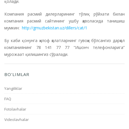
қолади.
Компания расмий дилерларининг тўлиқ рўйхати билан
компания расмий сайтининг ушбу ҳаволасида танишиш
мумкин:
http://gmuzbekistan.uz/dillers/cat/1
Бу каби қонунга ҳилоф ҳолатларнинг гувоҳи бўлсангиз дарҳол
компаниянинг 78 141 77 77 “Ишонч телефонларига”
мурожаат қилишингиз сўралади.
BO'LIMLAR
Yangiliklar
FAQ
Fotolavhalar
Videolavhalar