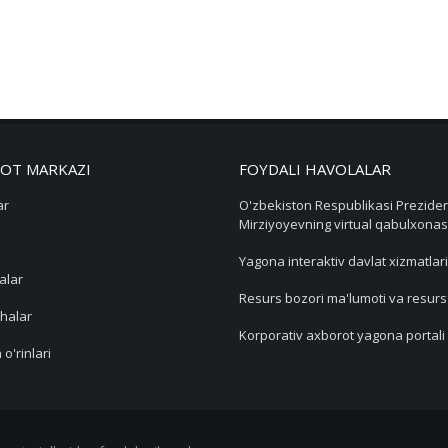
OT MARKAZI
FOYDALI HAVOLALAR
ar
O'zbekiston Respublikasi Preziden
Mirziyoyevning virtual qabulxonas
Yagona interaktiv davlat xizmatlari
alar
Resurs bozori ma'lumoti va resur
halar
Korporativ axborot yagona portali
 o'rinlari