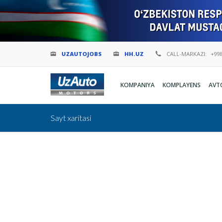
UZAUTOJOBS
HH.UZ
CALL-MARKAZI:
+998
KOMPANIYA
KOMPLAYENS
AVT
Sayt xaritasi