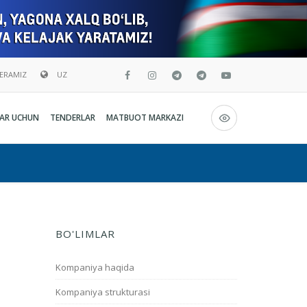
BERAMIZ
UZ
Русский
AR UCHUN
TENDERLAR
MATBUOT MARKAZI
O`zbekcha
English
BO'LIMLAR
Kompaniya haqida
Kompaniya strukturasi