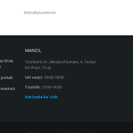
Mahalliylashtirish
MANZIL
ti Sh.M.
Toshkent sh., Mirobod tumani, A. Temur
i
ko'chasi, 13 uy
Ish vaqti:
09:00-18:00
 portali
Tushlik:
13:00-14:00
s markazi
Xaritada ko`rish