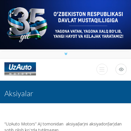
Aksiyalar
“UzAuto Motors” AJ tomonidan aksiya(lar)ni aksiyador(lar)dan
sotib olish ko'zda tutilmagan.