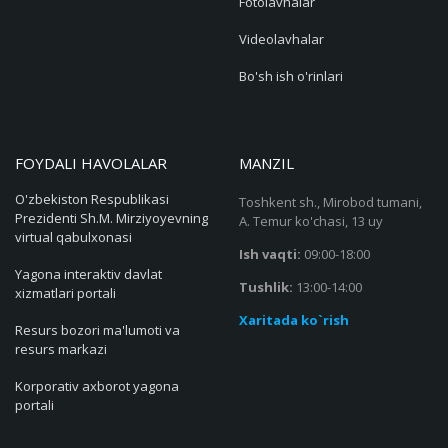
Fotolavhalar
Videolavhalar
Bo'sh ish o'rinlari
FOYDALI HAVOLALAR
MANZIL
O'zbekiston Respublikasi
Toshkent sh., Mirobod tumani,
Prezidenti Sh.M. Mirziyoyevning
A. Temur ko'chasi, 13 uy
virtual qabulxonasi
Ish vaqti:
09:00-18:00
Yagona interaktiv davlat
Tushlik:
13:00-14:00
xizmatlari portali
Xaritada ko`rish
Resurs bozori ma'lumoti va
resurs markazi
Korporativ axborot yagona
portali