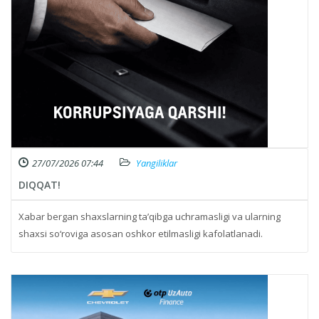
27/07/2026 07:44
Yangiliklar
DIQQAT!
Xabar bergan shaxslarning ta’qibga uchramasligi va ularning
shaxsi so‘roviga asosan oshkor etilmasligi kafolatlanadi.