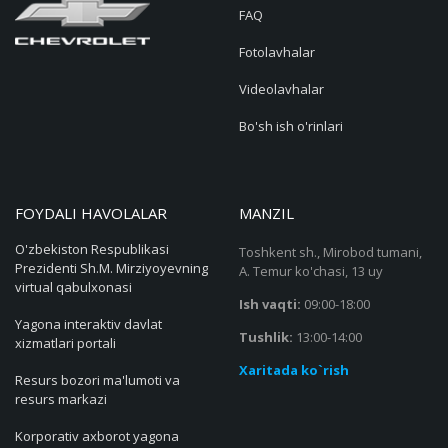
Fotolavhalar
Videolavhalar
Bo'sh ish o'rinlari
FOYDALI HAVOLALAR
MANZIL
O'zbekiston Respublikasi
Toshkent sh., Mirobod tumani,
Prezidenti Sh.M. Mirziyoyevning
A. Temur ko'chasi, 13 uy
virtual qabulxonasi
Ish vaqti:
09:00-18:00
Yagona interaktiv davlat
Tushlik:
13:00-14:00
xizmatlari portali
Xaritada ko`rish
Resurs bozori ma'lumoti va
resurs markazi
Korporativ axborot yagona
portali