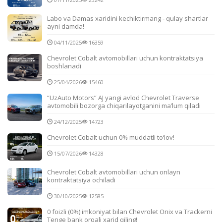
Labo va Damas xaridini kechiktirmang - qulay shartlar
ayni damda!
04/11/2025
16359
Chevrolet Cobalt avtomobillari uchun kontraktatsiya
boshlanadi
25/04/2026
15460
“UzAuto Motors” AJ yangi avlod Chevrolet Traverse
avtomobili bozorga chiqarilayotganini ma’lum qiladi
24/12/2025
14723
Chevrolet Cobalt uchun 0% muddatli to‘lov!
15/07/2026
14328
Chevrolet Cobalt avtomobillari uchun onlayn
kontraktatsiya ochiladi
30/10/2025
12585
0 foizli (0%) imkoniyat bilan Chevrolet Onix va Trackerni
Tenge bank orqali xarid qiling!