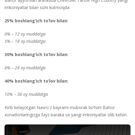
Bahor ayyomlari arafasida Chevrolet Tahoe High Country yangi
imkoniyatlar bilan sizni kutmoqda:
25% boshlang‘ich to‘lov bilan:
0% – 12 oy muddatga
5% – 18 oy muddatga
30% boshlang‘ich to‘lov bilan:
8% – 24 oy muddatga
40% boshlang‘ich to‘lov bilan:
10% – 36 oy muddatga
Kirib kelayotgan Navroʻz bayrami muborak bo‘lsin! Bahor
xonadonlaringizga fayz-baraka va yangi imkoniyatlar olib kelsin.