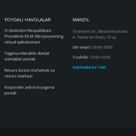
FOYDALI HAVOLALAR
MANZIL
O'zbekiston Respublikasi
Toshkent sh., Mirobod tumani,
Prezidenti Sh.M. Mirziyoyevning
A. Temur ko'chasi, 13 uy
virtual qabulxonasi
Ish vaqti:
09:00-18:00
Yagona interaktiv davlat
Tushlik:
13:00-14:00
xizmatlari portali
Xaritada ko`rish
Resurs bozori ma'lumoti va
resurs markazi
Korporativ axborot yagona
portali