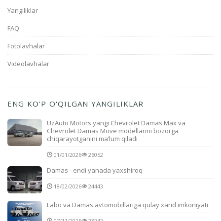
Yangiliklar
FAQ
Fotolavhalar
Videolavhalar
ENG KO'P O'QILGAN YANGILIKLAR
UzAuto Motors yangi Chevrolet Damas Max va
Chevrolet Damas Move modellarini bozorga
chiqarayotganini ma’lum qiladi
01/01/2026
26052
Damas - endi yanada yaxshiroq
18/02/2026
24443
Labo va Damas avtomobillariga qulay xarid imkoniyati
07/11/2025
23242