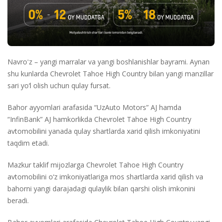
Navroʻz – yangi marralar va yangi boshlanishlar bayrami. Aynan
shu kunlarda Chevrolet Tahoe High Country bilan yangi manzillar
sari yo‘l olish uchun qulay fursat.
Bahor ayyomlari arafasida “UzAuto Motors” AJ hamda
“InfinBank” AJ hamkorlikda Chevrolet Tahoe High Country
avtomobilini yanada qulay shartlarda xarid qilish imkoniyatini
taqdim etadi.
Mazkur taklif mijozlarga Chevrolet Tahoe High Country
avtomobilini o‘z imkoniyatlariga mos shartlarda xarid qilish va
bahorni yangi darajadagi qulaylik bilan qarshi olish imkonini
beradi.