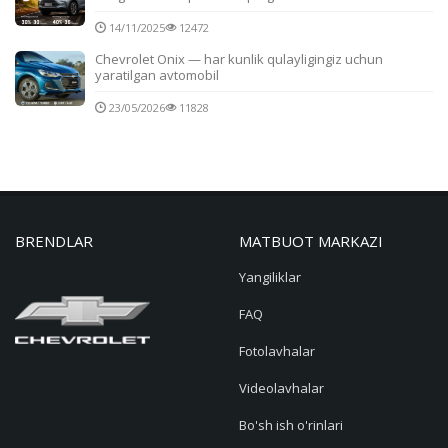
14/11/2025
12472
Chevrolet Onix — har kunlik qulayligingiz uchun
yaratilgan avtomobil
23/05/2026
11828
BRENDLAR
MATBUOT MARKAZI
Yangiliklar
FAQ
Fotolavhalar
Videolavhalar
Bo'sh ish o'rinlari