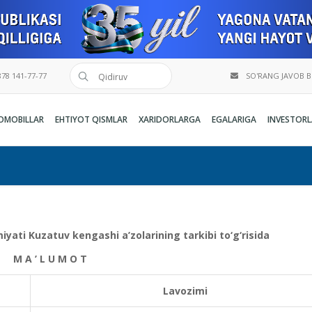
78 141-77-77
SO'RANG JAVOB 
OMOBILLAR
EHTIYOT QISMLAR
XARIDORLARGA
EGALARIGA
INVESTORL
yati Kuzatuv kengashi a’zolarining tarkibi to‘g‘risida
M A ’ L U M O T
Lavozimi