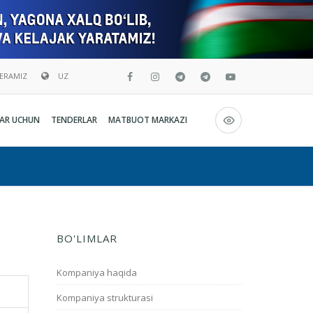
BERAMIZ
UZ
Русский
AR UCHUN
TENDERLAR
MATBUOT MARKAZI
O`zbekcha
English
BO'LIMLAR
Kompaniya haqida
Kompaniya strukturasi