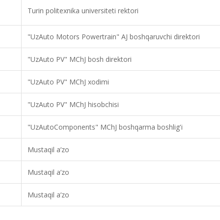
Turin politexnika universiteti rektori
"UzAuto Motors Powertrain" AJ boshqaruvchi direktori
"UzAuto PV" MChJ bosh direktori
"UzAuto PV" MChJ xodimi
"UzAuto PV" MChJ hisobchisi
"UzAutoComponents" MChJ boshqarma boshlig'i
Mustaqil a’zo
Mustaqil a’zo
Mustaqil a’zo