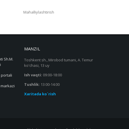
Mahalliylashtirish
MANZIL
ti Sh.M.
Toshkent sh., Mirobod tumani, A. Temur
i
ko'chasi, 13 uy
Ish vaqti:
09:00-18:00
 portali
Tushlik:
13:00-14:00
s markazi
Xaritada ko`rish