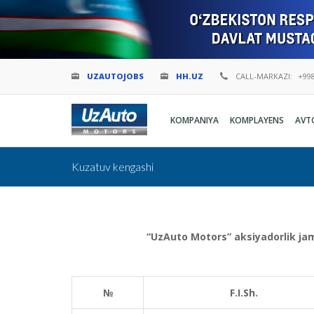
UZAUTOJOBS
HH.UZ
CALL-MARKAZI:
+998
KOMPANIYA
KOMPLAYENS
AVT
Kuzatuv kengashi
“UzAuto Motors” aksiyadorlik jami
№
F.I.Sh.