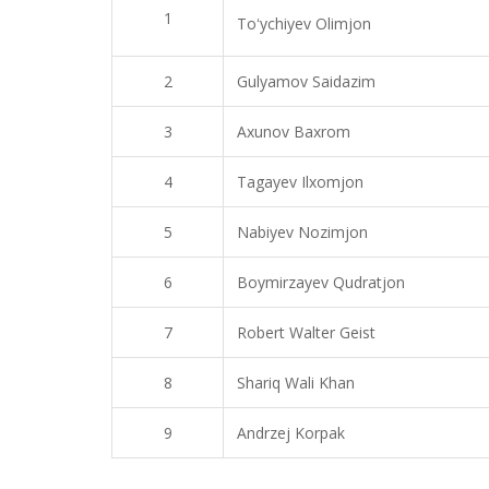
1
Toʻychiyev Olimjon
2
Gulyamov Saidazim
3
Axunov Baxrom
4
Tagayev Ilxomjon
5
Nabiyev Nozimjon
6
Boymirzayev Qudratjon
7
Robert Walter Geist
8
Shariq Wali Khan
9
Andrzej Korpak