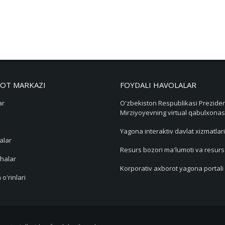
OT MARKAZI
FOYDALI HAVOLALAR
ar
O'zbekiston Respublikasi Preziden
Mirziyoyevning virtual qabulxonas
Yagona interaktiv davlat xizmatlari
alar
Resurs bozori ma'lumoti va resur
halar
Korporativ axborot yagona portali
 o'rinlari