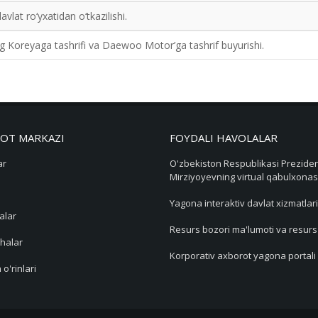
at ro‘yxatidan o‘tkazilishi.
ng Koreyaga tashrifi va Daewoo Motor’ga tashrif buyurishi.
OT MARKAZI
FOYDALI HAVOLALAR
ar
O'zbekiston Respublikasi Preziden
Mirziyoyevning virtual qabulxonas
Yagona interaktiv davlat xizmatlari
alar
Resurs bozori ma'lumoti va resur
halar
Korporativ axborot yagona portali
 o'rinlari