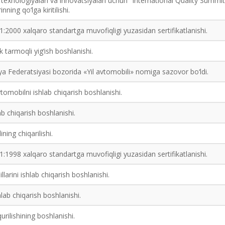
g‘or texnologiyalari va innovatsiyalari uchun “International Quality Summit
ning qo‘lga kiritilishi.
01:2000 xalqaro standartga muvofiqligi yuzasidan sertifikatlanishi.
k tarmoqli yig‘ish boshlanishi.
a Federatsiyasi bozorida «Yil avtomobili» nomiga sazovor bo‘ldi.
tomobilni ishlab chiqarish boshlanishi.
b chiqarish boshlanishi.
ing chiqarilishi.
01:1998 xalqaro standartga muvofiqligi yuzasidan sertifikatlanishi.
arini ishlab chiqarish boshlanishi.
ab chiqarish boshlanishi.
rilishining boshlanishi.