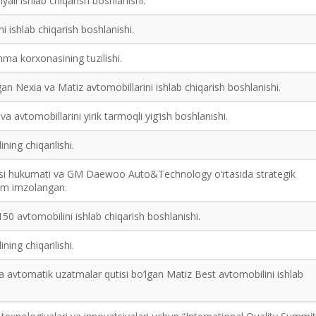
iyali ishlab chiqarish boshlanishi.
 ishlab chiqarish boshlanishi.
ma korxonasining tuzilishi.
gan Nexia va Matiz avtomobillarini ishlab chiqarish boshlanishi.
 avtomobillarini yirik tarmoqli yig‘ish boshlanishi.
ing chiqarilishi.
asi hukumati va GM Daewoo Auto&Technology o‘rtasida strategik
itim imzolangan.
0 avtomobilini ishlab chiqarish boshlanishi.
ing chiqarilishi.
 va avtomatik uzatmalar qutisi bo‘lgan Matiz Best avtomobilini ishlab