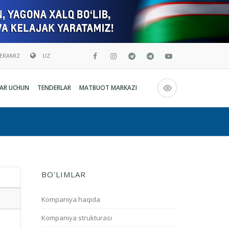
BERAMIZ
UZ
Русский
AR UCHUN
TENDERLAR
MATBUOT MARKAZI
O`zbekcha
English
BO'LIMLAR
Kompaniya haqida
Kompaniya strukturasi