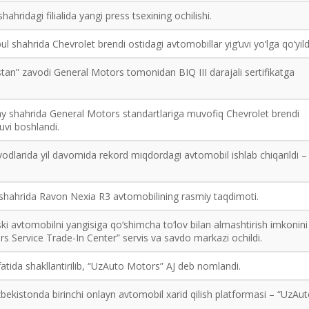
hahridagi filialida yangi press tsexining ochilishi.
 shahrida Chevrolet brendi ostidagi avtomobillar yig‘uvi yo‘lga qo‘yild
an” zavodi General Motors tomonidan BIQ III darajali sertifikatga
.
 shahrida General Motors standartlariga muvofiq Chevrolet brendi
uvi boshlandi.
odlarida yil davomida rekord miqdordagi avtomobil ishlab chiqarildi –
hahrida Ravon Nexia R3 avtomobilining rasmiy taqdimoti.
eski avtomobilni yangisiga qo‘shimcha to‘lov bilan almashtirish imkonini
s Service Trade-In Center” servis va savdo markazi ochildi.
fatida shakllantirilib, “UzAuto Motors” AJ deb nomlandi.
ekistonda birinchi onlayn avtomobil xarid qilish platformasi – “UzAu