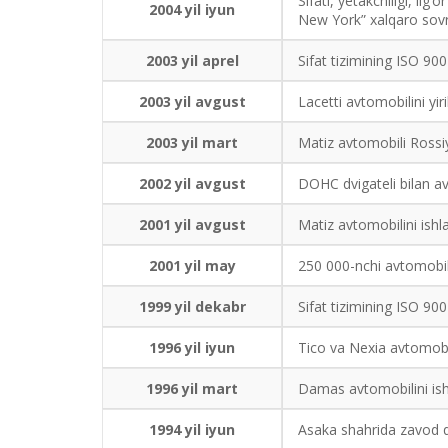
Sifati, yetakchiligi, il
2004 yil iyun
New York” xalqaro sovrin
2003 yil aprel
Sifat tizimining ISO 90
2003 yil avgust
Lacetti avtomobilini yiri
2003 yil mart
Matiz avtomobili Rossiy
2002 yil avgust
DOHC dvigateli bilan av
2001 yil avgust
Matiz avtomobilini ishla
2001 yil may
250 000-nchi avtomobilin
1999 yil dekabr
Sifat tizimining ISO 90
1996 yil iyun
Tico va Nexia avtomobill
1996 yil mart
Damas avtomobilini ishl
1994 yil iyun
Asaka shahrida zavod qu