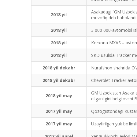
Asakadagi “GM Uzbekist
2018 yil
muvofiq deb baholandi
2018 yil
3 000 000-avtomobil ish
2018 yil
Korxona MXAS – avtomob
2018 yil
SKD usulida Tracker mod
2018 yil dekabr
Nurafshon shahrida O‘zb
2018 yil dekabr
Chevrolet Tracker avtom
GM Uzbekistan Asaka avt
2018 yil may
qilganligini belgilovchi BI
2017 yil may
Qozog‘istondagi Kustan
2017 yil may
Uzaytirilgan yuk bo‘liml
2017 yil aprel
Yangi, ikkinchi avlod Ma