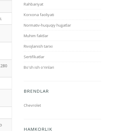
Rahbariyat
Korxona faoliyati
i.
Normativ-huquqiy hujjatlar
Muhim faktlar
Rivojlanish tarixi
Sertifikatlar
 280
Bo'sh ish o'rinlari
BRENDLAR
Chevrolet
to
HAMKORLIK