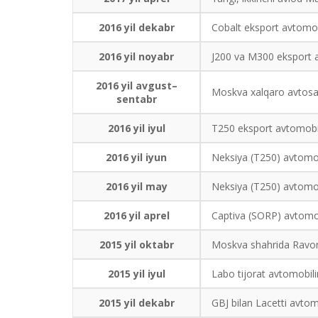
2016 yil dekabr
Cobalt eksport avtomobil
2016 yil noyabr
J200 va M300 eksport av
2016 yil avgust–
Moskva xalqaro avtosalo
sentabr
2016 yil iyul
T250 eksport avtomobill
2016 yil iyun
Neksiya (T250) avtomobi
2016 yil may
Neksiya (T250) avtomob
2016 yil aprel
Captiva (SORP) avtomobi
2015 yil oktabr
Moskva shahrida Ravon
2015 yil iyul
Labo tijorat avtomobilin
2015 yil dekabr
GBJ bilan Lacetti avtomo