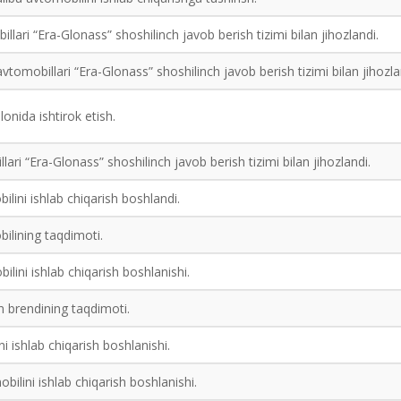
lari “Era-Glonass” shoshilinch javob berish tizimi bilan jihozlandi.
tomobillari “Era-Glonass” shoshilinch javob berish tizimi bilan jihozla
nida ishtirok etish.
ari “Era-Glonass” shoshilinch javob berish tizimi bilan jihozlandi.
lini ishlab chiqarish boshlandi.
ilining taqdimoti.
lini ishlab chiqarish boshlanishi.
 brendining taqdimoti.
i ishlab chiqarish boshlanishi.
bilini ishlab chiqarish boshlanishi.