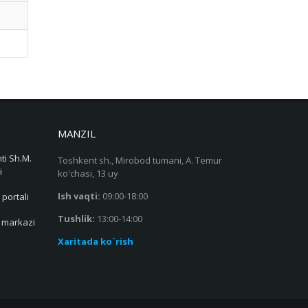
MANZIL
ti Sh.M.
Toshkent sh., Mirobod tumani, A. Temur
i
ko'chasi, 13 uy
Ish vaqti:
09:00-18:00
 portali
Tushlik:
13:00-14:00
s markazi
Xaritada ko`rish