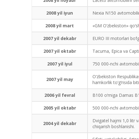
2008 yil noyabr
Lacetti avtomobilini ser
2008 yil iyun
Nexia N150 avtomobilini
2008 yil mart
«GM O‘zbekiston» qo‘sh
2007 yil dekabr
EURO III motorlari bo‘l
2007 yil oktabr
Tacuma, Epica va Captiva
2007 yil iyul
750 000-nchi avtomobilin
O‘zbekiston Respublik
2007 yil may
hamkorlik to‘g‘risida b
2006 yil fevral
B100 o‘rniga Damas B15
2005 yil oktabr
500 000-nchi avtomobilin
Dvigatel hajmi 1,0 litr
2004 yil dekabr
chiqarish boshlanishi.