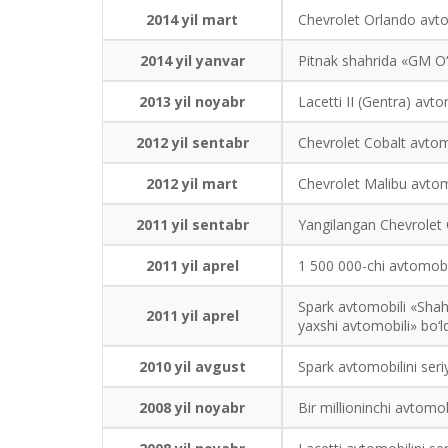
2014 yil mart
Chevrolet Orlando avtom
2014 yil yanvar
Pitnak shahrida «GM O‘zb
2013 yil noyabr
Lacetti II (Gentra) avto
2012 yil sentabr
Chevrolet Cobalt avtomob
2012 yil mart
Chevrolet Malibu avtomob
2011 yil sentabr
Yangilangan Chevrolet Ca
2011 yil aprel
1 500 000-chi avtomobili
Spark avtomobili «Shah
2011 yil aprel
yaxshi avtomobili» bo‘ld
2010 yil avgust
Spark avtomobilini seriy
2008 yil noyabr
Bir millioninchi avtomobi