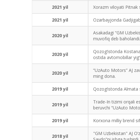
2021 yil
Xorazm viloyati Pitnak s
2021 yil
Ozarbayjonda Gadjigabul
Asakadagi “GM Uzbekist
2020 yil
muvofiq deb baholandi
Qozog‘istonda Kostanay
2020 yil
ostida avtomobillar yig‘
“UzAuto Motors” AJ zav
2020 yil
ming dona.
2019 yil
Qozog‘istonda Almata s
Trade-In tizimi orqali 
2019 yil
beruvchi “UzAuto Motor
2019 yil
Korxona milliy brend si
"GM Uzbekistan" AJ O‘zb
2018 yil
Savdo”ni ishga tushirdi.