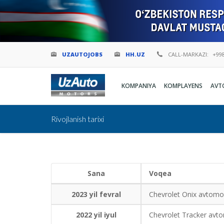
UZAUTOJOBS
HH.UZ
CALL-MARKAZI:
+998
KOMPANIYA
KOMPLAYENS
AVT
Rivojlanish tarixi
Sana
Voqea
2023 yil fevral
Chevrolet Onix avtomobil
2022 yil iyul
Chevrolet Tracker avtomo