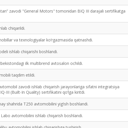
an” zavodi "General Motors" tomonidan BIQ III darajali sertifikatga
.
lab chiqarildi.
illar va texnologiyalar ko‘rgazmasida qatnashdi.
eli ishlab chiqarishi boshlandi.
ekistondagi ilk multibrend avtosalon ochildi.
obili taqdim etildi.
omobil zavodi ishlab chiqarish jarayonlariga sifatni integratsiya
Q-III (Built-In Quality) sertifikatini qo‘lga kiritdi.
ay shahrida T250 avtomobilini yig‘ish boshlandi.
i Labo avtomobilini ishlab chiqarish boshlandi.
libu avtomobilini ishlab chiqarishga tushirish.