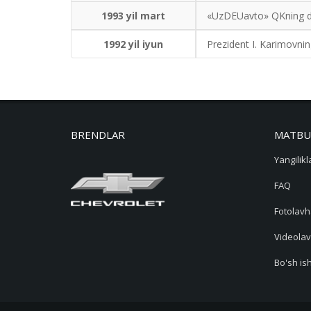
1993 yil mart
«UzDEUavto» QKning davl
1992 yil iyun
Prezident I. Karimovni
BRENDLAR
MATBU
Yangilikl
FAQ
Fotolavh
Videolav
Bo'sh ish