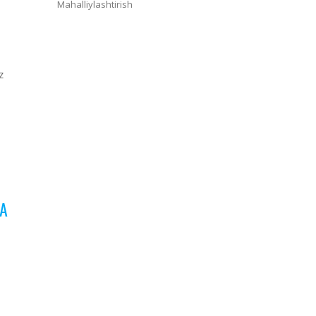
Mahalliylashtirish
z
VA