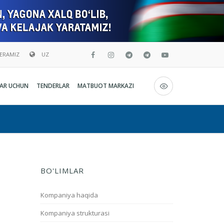
BERAMIZ
UZ
Русский
AR UCHUN
TENDERLAR
MATBUOT MARKAZI
O`zbekcha
English
BO'LIMLAR
Kompaniya haqida
Kompaniya strukturasi