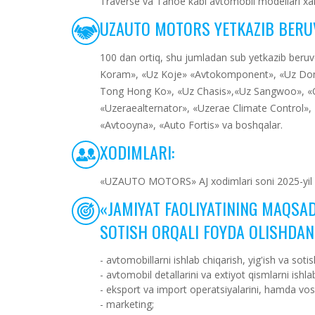
Traverse va Tahoe kabi avtomobil modellari xar
UZAUTO MOTORS YETKAZIB BERUV
100 dan ortiq, shu jumladan sub yetkazib beru
Koram», «Uz Koje» «Avtokomponent», «Uz Don
Tong Hong Ko», «Uz Chasis»,«Uz Sangwoo», «O
«Uzeraealternator», «Uzerae Climate Control»
«Avtooyna», «Auto Fortis» va boshqalar.
XODIMLARI:
«UZAUTO MOTORS» AJ xodimlari soni 2025-yil 6-m
«JAMIYAT FAOLIYATINING MAQSAD
SOTISH ORQALI FOYDA OLISHDAN 
- avtomobillarni ishlab chiqarish, yig'ish va sotis
- avtomobil detallarini va extiyot qismlarni ishla
- eksport va import operatsiyalarini, hamda vosi
- marketing;