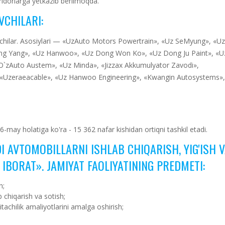
idorlarga yetkazib berilmoqda.
CHILARI:
vchilar. Asosiylari — «UzAuto Motors Powertrain», «Uz SeMyung», «Uz
g Yang», «Uz Hanwoo», «Uz Dong Won Ko», «Uz Dong Ju Paint», «U
`zAuto Austem», «Uz Minda», «Jizzax Akkumulyator Zavodi»,
, «Uzeraeacable», «Uz Hanwoo Engineering», «Kwangin Autosystems»,
ay holatiga ko'ra - 15 362 nafar kishidan ortiqni tashkil etadi.
I AVTOMOBILLARNI ISHLAB CHIQARISH, YIG'ISH 
IBORAT». JAMIYAT FAOLIYATINING PREDMETI:
h;
b chiqarish va sotish;
tachilik amaliyotlarini amalga oshirish;