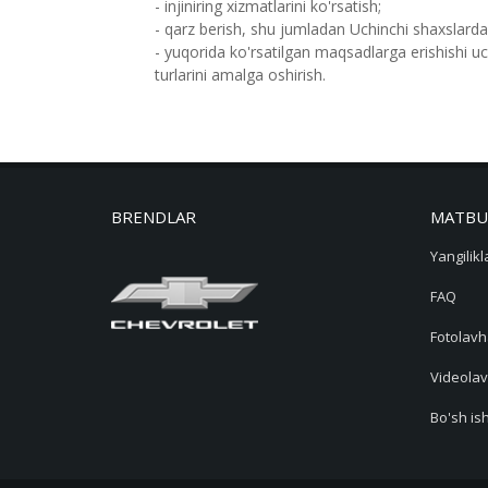
- injiniring xizmatlarini ko'rsatish;
- qarz berish, shu jumladan Uchinchi shaxslarda
- yuqorida ko'rsatilgan maqsadlarga erishishi u
turlarini amalga oshirish.
BRENDLAR
MATBU
Yangilikl
FAQ
Fotolavh
Videolav
Bo'sh ish