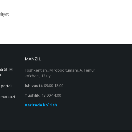
liyat
MANZIL
ti Sh.M.
Toshkent sh., Mirobod tumani, A. Temur
i
ko'chasi, 13 uy
Ish vaqti:
09:00-18:00
 portali
Tushlik:
13:00-14:00
s markazi
Xaritada ko`rish