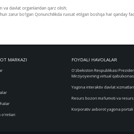
n va davlat organlaridan qarz olish;
chun zarur bo'lgan Qonunchilikda ruxsat etilgan boshqa har qanday fao
OT MARKAZI
FOYDALI HAVOLALAR
ar
O'zbekiston Respublikasi Preziden
Mirziyoyevning virtual qabulxonas
Yagona interaktiv davlat xizmatlari
alar
Resurs bozori ma'lumoti va resur
halar
Korporativ axborot yagona portali
 o'rinlari