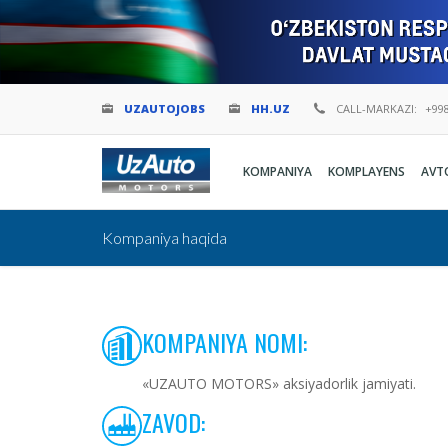
UZAUTOJOBS
HH.UZ
CALL-MARKAZI:
+998
KOMPANIYA
KOMPLAYENS
AVT
Kompaniya haqida
KOMPANIYA NOMI:
«UZAUTO MOTORS» aksiyadorlik jamiyati.
ZAVOD: