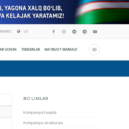
BERAMIZ
UZ
Русский
AR UCHUN
TENDERLAR
MATBUOT MARKAZI
O`zbekcha
English
BO'LIMLAR
Kompaniya haqida
Kompaniya strukturasi