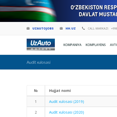
UZAUTOJOBS
HH.UZ
CALL-MARKAZI:
+998
KOMPANIYA
KOMPLAYENS
AVT
Audit xulosasi
№
Hujjat nomi
1
Audit xulosasi (2019)
2
Audit xulosasi (2020)