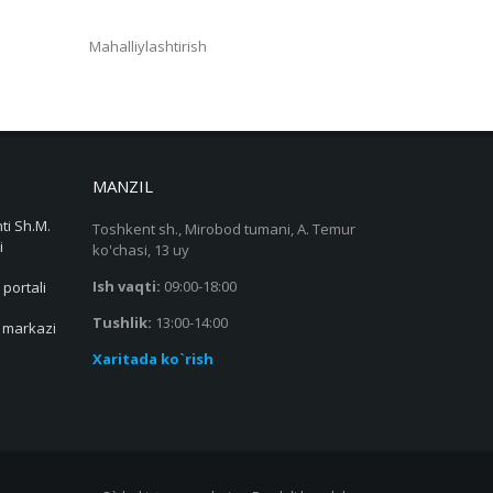
Mahalliylashtirish
MANZIL
ti Sh.M.
Toshkent sh., Mirobod tumani, A. Temur
i
ko'chasi, 13 uy
Ish vaqti:
09:00-18:00
 portali
Tushlik:
13:00-14:00
s markazi
Xaritada ko`rish