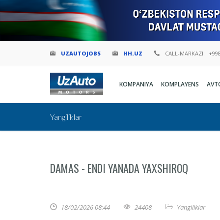
UZAUTOJOBS
HH.UZ
CALL-MARKAZI:
+998
KOMPANIYA
KOMPLAYENS
AVT
Yangiliklar
DAMAS - ENDI YANADA YAXSHIROQ
18/02/2026 08:44
24408
Yangiliklar