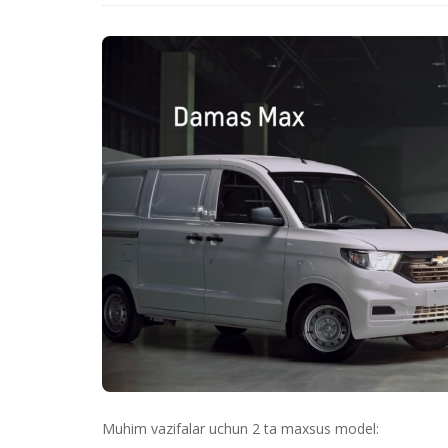
Muhim vazifalar uchun 2 ta maxsus model: