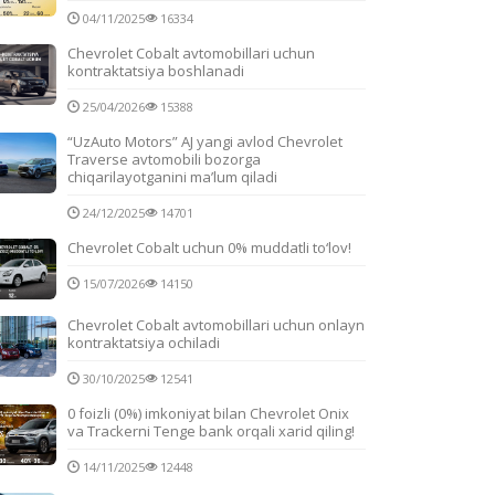
04/11/2025
16334
Chevrolet Cobalt avtomobillari uchun
kontraktatsiya boshlanadi
25/04/2026
15388
“UzAuto Motors” AJ yangi avlod Chevrolet
Traverse avtomobili bozorga
chiqarilayotganini ma’lum qiladi
24/12/2025
14701
Chevrolet Cobalt uchun 0% muddatli to‘lov!
15/07/2026
14150
Chevrolet Cobalt avtomobillari uchun onlayn
kontraktatsiya ochiladi
30/10/2025
12541
0 foizli (0%) imkoniyat bilan Chevrolet Onix
va Trackerni Tenge bank orqali xarid qiling!
14/11/2025
12448