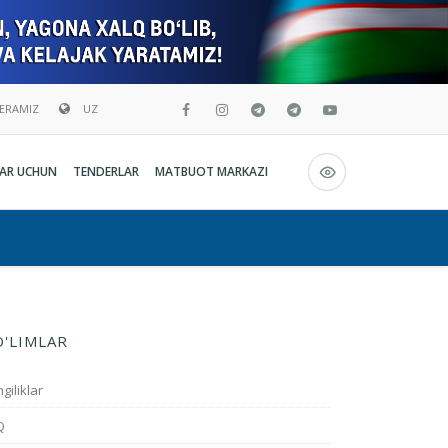
BERAMIZ
UZ
Русский
AR UCHUN
TENDERLAR
MATBUOT MARKAZI
O`zbekcha
English
O'LIMLAR
giliklar
Q