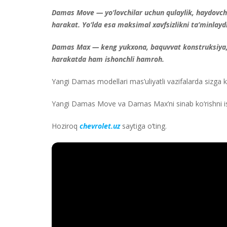
Damas Move — yo‘lovchilar uchun qulaylik, haydovchi
harakat. Yo‘lda esa maksimal xavfsizlikni ta’minlaydi
Damas Max — keng yukxona, baquvvat konstruksiya,
harakatda ham ishonchli hamroh.
Yangi Damas modellari mas’uliyatli vazifalarda sizga 
Yangi Damas Move va Damas Max’ni sinab ko‘rishni i
Hoziroq
chevrolet.uz
saytiga o‘ting.