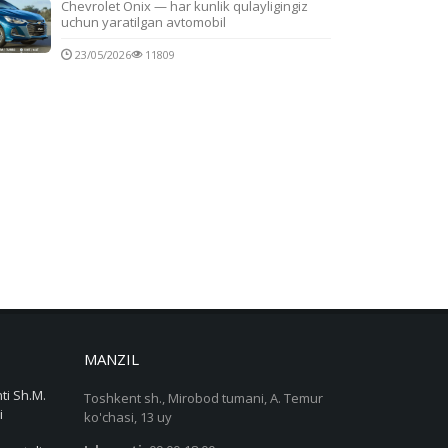
Chevrolet Onix — har kunlik qulayligingiz
uchun yaratilgan avtomobil
23/05/2026
11809
MANZIL
ti Sh.M.
Toshkent sh., Mirobod tumani, A. Temur
i
ko'chasi, 13 uy