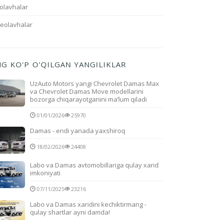
olavhalar
deolavhalar
NG KO'P O'QILGAN YANGILIKLAR
UzAuto Motors yangi Chevrolet Damas Max
va Chevrolet Damas Move modellarini
bozorga chiqarayotganini ma’lum qiladi
01/01/2026
25970
Damas - endi yanada yaxshiroq
18/02/2026
24408
Labo va Damas avtomobillariga qulay xarid
imkoniyati
07/11/2025
23216
Labo va Damas xaridini kechiktirmang -
qulay shartlar ayni damda!