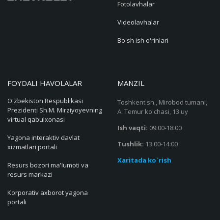
Fotolavhalar
Videolavhalar
Bo'sh ish o'rinlari
FOYDALI HAVOLALAR
MANZIL
O'zbekiston Respublikasi
Toshkent sh., Mirobod tumani,
Prezidenti Sh.M. Mirziyoyevning
A. Temur ko'chasi, 13 uy
virtual qabulxonasi
Ish vaqti:
09:00-18:00
Yagona interaktiv davlat
Tushlik:
13:00-14:00
xizmatlari portali
Xaritada ko`rish
Resurs bozori ma'lumoti va
resurs markazi
Korporativ axborot yagona
portali