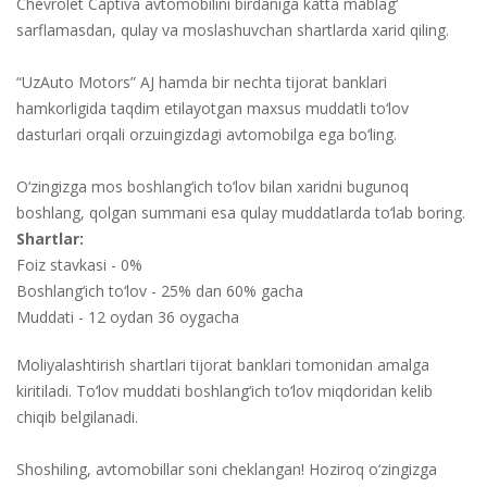
Chevrolet Captiva avtomobilini birdaniga katta mablag‘
sarflamasdan, qulay va moslashuvchan shartlarda xarid qiling.
“UzAuto Motors” AJ hamda bir nechta tijorat banklari
hamkorligida taqdim etilayotgan maxsus muddatli to‘lov
dasturlari orqali orzuingizdagi avtomobilga ega bo‘ling.
O‘zingizga mos boshlang‘ich to‘lov bilan xaridni bugunoq
boshlang, qolgan summani esa qulay muddatlarda to‘lab boring.
Shartlar:
Foiz stavkasi - 0%
Boshlang‘ich to‘lov - 25% dan 60% gacha
Muddati - 12 oydan 36 oygacha
Moliyalashtirish shartlari tijorat banklari tomonidan amalga
kiritiladi. To‘lov muddati boshlang‘ich to‘lov miqdoridan kelib
chiqib belgilanadi.
Shoshiling, avtomobillar soni cheklangan! Hoziroq o‘zingizga