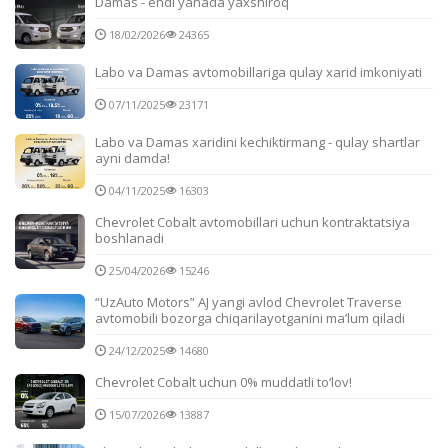
Damas - endi yanada yaxshiroq
18/02/2026
24365
Labo va Damas avtomobillariga qulay xarid imkoniyati
07/11/2025
23171
Labo va Damas xaridini kechiktirmang - qulay shartlar
ayni damda!
04/11/2025
16303
Chevrolet Cobalt avtomobillari uchun kontraktatsiya
boshlanadi
25/04/2026
15246
“UzAuto Motors” AJ yangi avlod Chevrolet Traverse
avtomobili bozorga chiqarilayotganini ma’lum qiladi
24/12/2025
14680
Chevrolet Cobalt uchun 0% muddatli to‘lov!
15/07/2026
13887