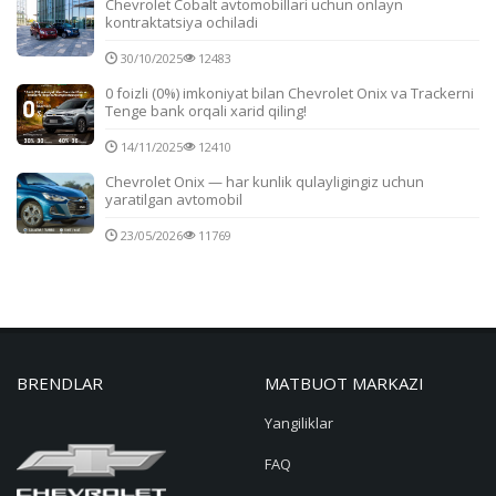
Chevrolet Cobalt avtomobillari uchun onlayn
kontraktatsiya ochiladi
30/10/2025
12483
0 foizli (0%) imkoniyat bilan Chevrolet Onix va Trackerni
Tenge bank orqali xarid qiling!
14/11/2025
12410
Chevrolet Onix — har kunlik qulayligingiz uchun
yaratilgan avtomobil
23/05/2026
11769
BRENDLAR
MATBUOT MARKAZI
Yangiliklar
FAQ