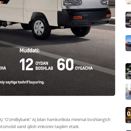
 “O‘zmilliybank” AJ bilan hamkorlikda minimal boshlang‘ich
vtomobil xarid qilish imkonini taqdim etadi.