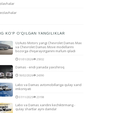
olavhalar
deolavhalar
NG KO'P O'QILGAN YANGILIKLAR
UzAuto Motors yangi Chevrolet Damas Max
va Chevrolet Damas Move modellarini
bozorga chiqarayotganini ma’lum qiladi
01/01/2026
25932
Damas - endi yanada yaxshiroq
18/02/2026
24390
Labo va Damas avtomobillariga qulay xarid
imkoniyati
07/11/2025
23198
Labo va Damas xaridini kechiktirmang -
qulay shartlar ayni damda!