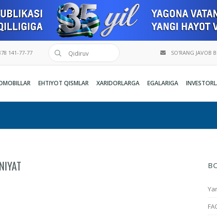
78 141-77-77
SO'RANG JAVOB 
OMOBILLAR
EHTIYOT QISMLAR
XARIDORLARGA
EGALARIGA
INVESTORL
NIYAT
B
Yan
FA