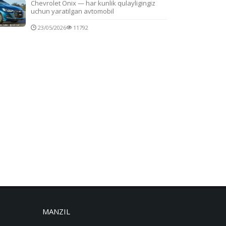
Chevrolet Onix — har kunlik qulayligingiz
uchun yaratilgan avtomobil
23/05/2026
11792
MANZIL