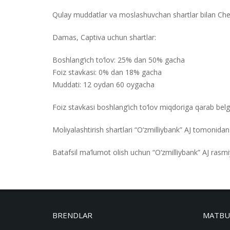
Qulay muddatlar va moslashuvchan shartlar bilan Che
Damas, Captiva uchun shartlar:
Boshlang‘ich to‘lov: 25% dan 50% gacha
Foiz stavkasi: 0% dan 18% gacha
Muddati: 12 oydan 60 oygacha
Foiz stavkasi boshlang‘ich to‘lov miqdoriga qarab belgi
Moliyalashtirish shartlari “O‘zmilliybank” AJ tomonidan 
Batafsil ma’lumot olish uchun “O‘zmilliybank” AJ rasmiy
BRENDLAR
MATBU