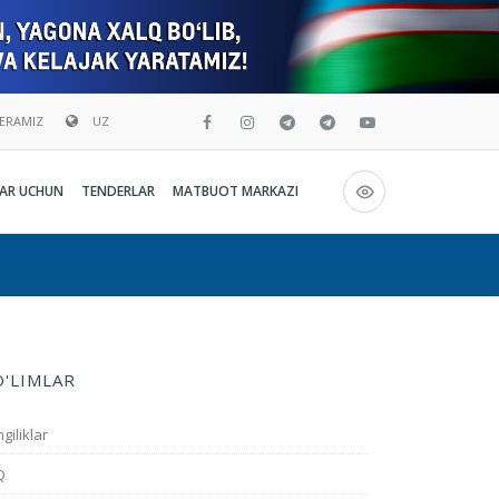
BERAMIZ
UZ
Русский
AR UCHUN
TENDERLAR
MATBUOT MARKAZI
O`zbekcha
English
O'LIMLAR
giliklar
Q