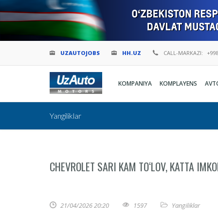
UZAUTOJOBS
HH.UZ
CALL-MARKAZI:
+998
KOMPANIYA
KOMPLAYENS
AVT
Yangiliklar
CHEVROLET SARI KAM TO‘LOV, KATTA IMKO
21/04/2026 20:20
1597
Yangiliklar