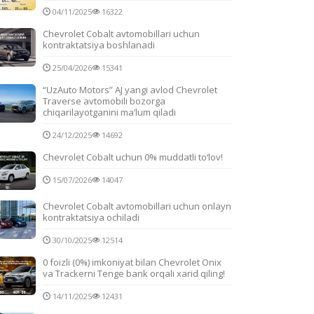
04/11/2025
16322
Chevrolet Cobalt avtomobillari uchun
kontraktatsiya boshlanadi
25/04/2026
15341
“UzAuto Motors” AJ yangi avlod Chevrolet
Traverse avtomobili bozorga
chiqarilayotganini ma’lum qiladi
24/12/2025
14692
Chevrolet Cobalt uchun 0% muddatli to‘lov!
15/07/2026
14047
Chevrolet Cobalt avtomobillari uchun onlayn
kontraktatsiya ochiladi
30/10/2025
12514
0 foizli (0%) imkoniyat bilan Chevrolet Onix
va Trackerni Tenge bank orqali xarid qiling!
14/11/2025
12431