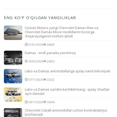
ENG KO'P O'QILGAN YANGILIKLAR
UzAuto Motors yangi Chevrolet Damas Max va
Chevrolet Damas Move modellarini bozorga
chiqarayotganini ma’lum qiladi
01/01/2026
26009
Damas - endi yanada yaxshiroq
18/02/2026
24425
Labo va Damas avtomobillariga qulay xarid imkoniyati
07/11/2025
23232
Labo va Damas xaridini kechiktirmang - qulay shartlar
ayni damda!
04/11/2025
16344
Chevrolet Cobalt avtomobillari uchun kontraktatsiya
boshlanadi