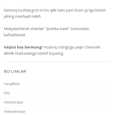
Kamroq boshlangʻich toʻlov qilib ham past foizni qoʻlga kiritish
yilning manfaatli taklifi.
Moliyalashtirish shartlari "Ipoteka-bank" tomonidan
kafolatlanadi.
Vaqtni boy bermang!
Hoziroq o‘zingizga yaqin Chevrolet
dilerlik markazlariga tashrif buyuring
BO'LIMLAR
Yangiliklar
FAQ
Fotolavhalar
Videolavhalar