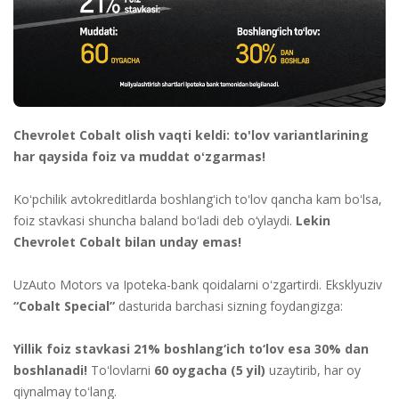
Chevrolet Cobalt olish vaqti keldi: to'lov variantlarining
har qaysida foiz va muddat oʻzgarmas!
Koʻpchilik avtokreditlarda boshlangʻich toʻlov qancha kam boʻlsa,
foiz stavkasi shuncha baland boʻladi deb o‘ylaydi.
Lekin
Chevrolet Cobalt bilan unday emas!
UzAuto Motors va Ipoteka-bank qoidalarni oʻzgartirdi. Eksklyuziv
“Cobalt Special”
dasturida barchasi sizning foydangizga:
Yillik foiz stavkasi 21% boshlang‘ich to‘lov esa 30% dan
boshlanadi!
Toʻlovlarni
60 oygacha (5 yil)
uzaytirib, har oy
qiynalmay toʻlang.