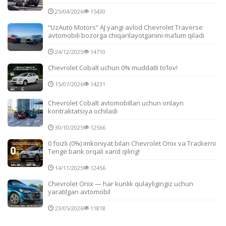
25/04/2026
15430
“UzAuto Motors” AJ yangi avlod Chevrolet Traverse
avtomobili bozorga chiqarilayotganini ma’lum qiladi
24/12/2025
14710
Chevrolet Cobalt uchun 0% muddatli to‘lov!
15/07/2026
14231
Chevrolet Cobalt avtomobillari uchun onlayn
kontraktatsiya ochiladi
30/10/2025
12566
0 foizli (0%) imkoniyat bilan Chevrolet Onix va Trackerni
Tenge bank orqali xarid qiling!
14/11/2025
12456
Chevrolet Onix — har kunlik qulayligingiz uchun
yaratilgan avtomobil
23/05/2026
11818