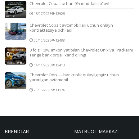
Chevrolet Cobalt uchun 0% muddatli to‘lov!
15/07/2026
13925
Chevrolet Cobalt avtomobillari uchun onlayn
kontraktatsiya ochiladi
30/10/2025
12488
0 foizli (0%) imkoniyat bilan Chevrolet Onix va Trackerni
Tenge bank orqali xarid qiling!
14/11/2025
12413
Chevrolet Onix — har kunlik qulayligingiz uchun
yaratilgan avtomobil
23/05/2026
11776
BRENDLAR
MATBUOT MARKAZI