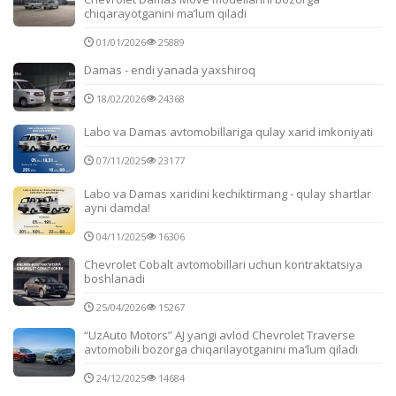
chiqarayotganini ma’lum qiladi
01/01/2026
25889
Damas - endi yanada yaxshiroq
18/02/2026
24368
Labo va Damas avtomobillariga qulay xarid imkoniyati
07/11/2025
23177
Labo va Damas xaridini kechiktirmang - qulay shartlar
ayni damda!
04/11/2025
16306
Chevrolet Cobalt avtomobillari uchun kontraktatsiya
boshlanadi
25/04/2026
15267
“UzAuto Motors” AJ yangi avlod Chevrolet Traverse
avtomobili bozorga chiqarilayotganini ma’lum qiladi
24/12/2025
14684