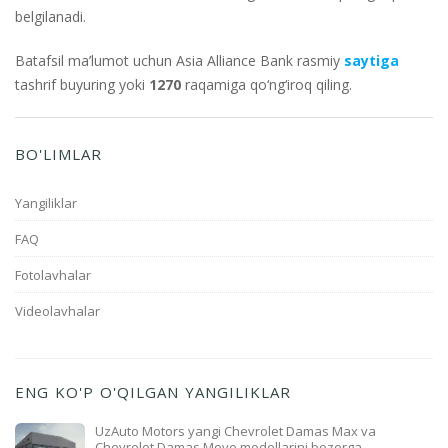
belgilanadi.
Batafsil ma’lumot uchun Asia Alliance Bank rasmiy
saytiga
tashrif buyuring yoki
1270
raqamiga qo‘ng‘iroq qiling.
BO'LIMLAR
Yangiliklar
FAQ
Fotolavhalar
Videolavhalar
ENG KO'P O'QILGAN YANGILIKLAR
UzAuto Motors yangi Chevrolet Damas Max va
Chevrolet Damas Move modellarini bozorga