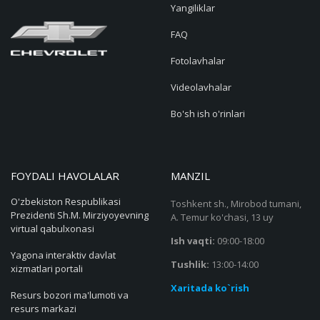
Yangiliklar
FAQ
Fotolavhalar
Videolavhalar
Bo'sh ish o'rinlari
FOYDALI HAVOLALAR
MANZIL
O'zbekiston Respublikasi
Toshkent sh., Mirobod tumani,
Prezidenti Sh.M. Mirziyoyevning
A. Temur ko'chasi, 13 uy
virtual qabulxonasi
Ish vaqti:
09:00-18:00
Yagona interaktiv davlat
Tushlik:
13:00-14:00
xizmatlari portali
Xaritada ko`rish
Resurs bozori ma'lumoti va
resurs markazi