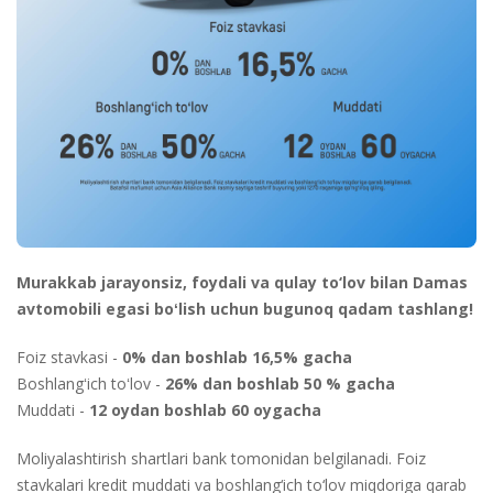
Murakkab jarayonsiz, foydali va qulay to‘lov bilan Damas
avtomobili egasi boʻlish uchun bugunoq qadam tashlang!
Foiz stavkasi -
0% dan boshlab 16,5% gacha
Boshlangʻich toʻlov -
26% dan boshlab 50 % gacha
Muddati -
12 oydan boshlab 60 oygacha
Moliyalashtirish shartlari bank tomonidan belgilanadi. Foiz
stavkalari kredit muddati va boshlang‘ich to‘lov miqdoriga qarab