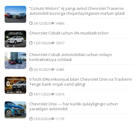
“UzAuto Motors” AJ yangi avlod Chevrolet Traverse
avtomobili bozorga chiqarilayotganini ma’lum qiladi
24/12/2025
14686
Chevrolet Cobalt uchun 0% muddatli to‘lov!
15/07/2026
13937
Chevrolet Cobalt avtomobillari uchun onlayn
kontraktatsiya ochiladi
30/10/2025
12489
0 foizli (0%) imkoniyat bilan Chevrolet Onix va Trackerni
Tenge bank orqali xarid qiling!
14/11/2025
12416
Chevrolet Onix — har kunlik qulayligingiz uchun
yaratilgan avtomobil
23/05/2026
11779