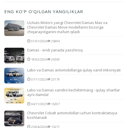
ENG KO'P O'QILGAN YANGILIKLAR
UzAuto Motors yangi Chevrolet Damas Max va
Chevrolet Damas Move modellarini bozorga
chiqarayotganini ma’lum qiladi
01/01/2026
25894
Damas - endi yanada yaxshiroq
18/02/2026
24369
Labo va Damas avtomobillariga qulay xarid imkoniyati
07/11/2025
23179
Labo va Damas xaridini kechiktirmang - qulay shartlar
ayni damda!
04/11/2025
16307
Chevrolet Cobalt avtomobillari uchun kontraktatsiya
boshlanadi
25/04/2026
15271