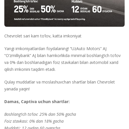
Chevrolet sari kam to‘lov, katta imkoniyat
Yangi imkoniyatlardan foydalaning! “UzAuto Motors” AJ
“O‘zmilliybank” AJ bilan hamkorlikda minimal boshlang‘ich to‘lov
va 0% dan boshlanadigan foiz stavkalari bilan avtomobil xarid
qilish imkonini taqdim etadi.
Qulay muddatlar va moslashuvchan shartlar bilan Chevrolet
yanada yaqin!
Damas, Captiva uchun shartlar:
Boshlang‘ich to‘lov: 25% dan 50% gacha
Foiz stavkasi: 0% dan 18% gacha
Muddati: 12 oydan 60 oygacha