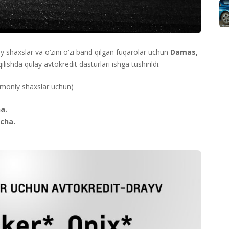
shaxslar va o‘zini o‘zi band qilgan fuqarolar uchun
Damas,
ilishda qulay avtokredit dasturlari ishga tushirildi.
smoniy shaxslar uchun)
a.
acha.