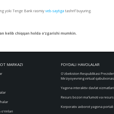
ling yoki Tenge Bank rasmiy
veb-saytiga
tashrif buyuring.
an kelib chiqqan holda o‘zgarishi mumkin.
OT MARKAZI
FOYDALI HAVOLALAR
ar
O'zbekiston Respublikasi Preziden
Mirziyoyevning virtual qabulxonas
Yagona interaktiv davlat xizmatlari
alar
Resurs bozori ma'lumoti va resur
halar
Korporativ axborot yagona portali
 o'rinlari