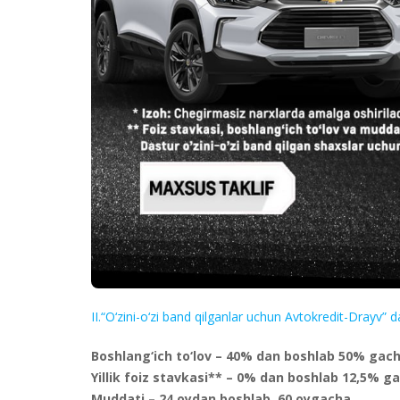
II.“O‘zini-o‘zi band qilganlar uchun Avtokredit-Drayv” d
Boshlang‘ich to‘lov – 40% dan boshlab 50% gach
Yillik foiz stavkasi** – 0% dan boshlab 12,5% g
Muddati – 24 oydan boshlab 60 oygacha.