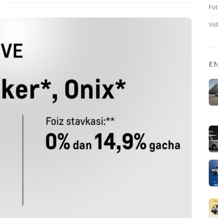
Fot
Vi
E