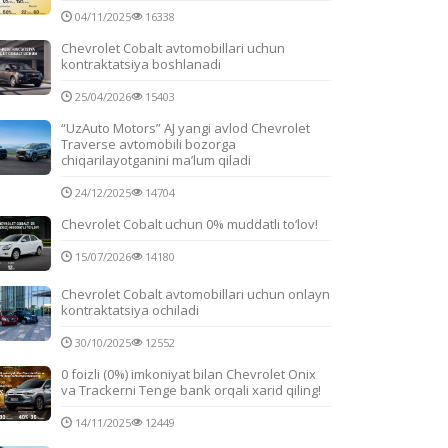
04/11/2025
16338
Chevrolet Cobalt avtomobillari uchun
kontraktatsiya boshlanadi
25/04/2026
15403
“UzAuto Motors” AJ yangi avlod Chevrolet
Traverse avtomobili bozorga
chiqarilayotganini ma’lum qiladi
24/12/2025
14704
Chevrolet Cobalt uchun 0% muddatli to‘lov!
15/07/2026
14180
Chevrolet Cobalt avtomobillari uchun onlayn
kontraktatsiya ochiladi
30/10/2025
12552
0 foizli (0%) imkoniyat bilan Chevrolet Onix
va Trackerni Tenge bank orqali xarid qiling!
14/11/2025
12449