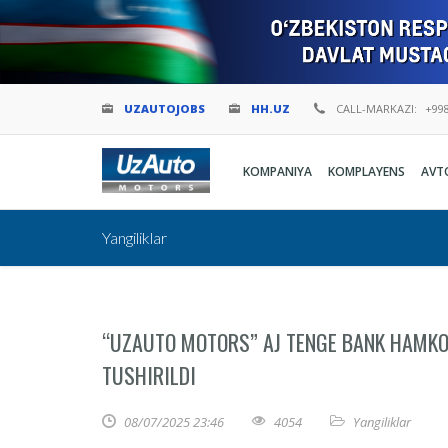
UZAUTOJOBS
HH.UZ
CALL-MARKAZI:
+998
KOMPANIYA
KOMPLAYENS
AVT
Yangiliklar
“UZAUTO MOTORS” AJ TENGE BANK HAMKO
TUSHIRILDI
08/07/2025 23:46
4054
Yangiliklar