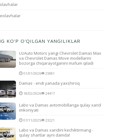
olavhalar
deolavhalar
NG KO'P O'QILGAN YANGILIKLAR
UzAuto Motors yangi Chevrolet Damas Max
va Chevrolet Damas Move modellarini
bozorga chiqarayotganini ma’lum qiladi
01/01/2026
25981
Damas - endi yanada yaxshiroq
18/02/2026
24417
Labo va Damas avtomobillariga qulay xarid
imkoniyati
07/11/2025
23221
Labo va Damas xaridini kechiktirmang -
qulay shartlar ayni damda!