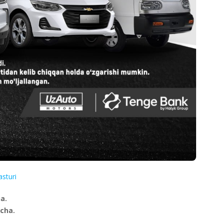
asturi
a.
acha.