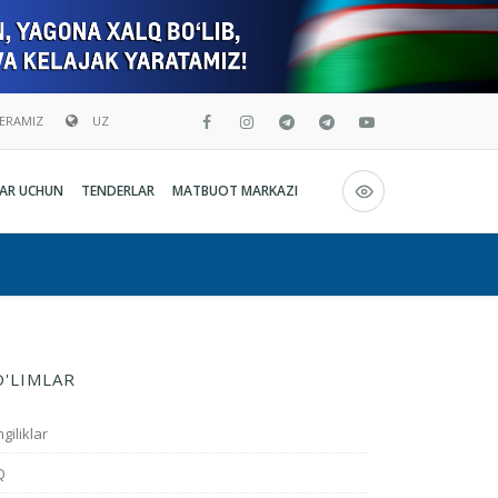
BERAMIZ
UZ
Русский
AR UCHUN
TENDERLAR
MATBUOT MARKAZI
O`zbekcha
English
O'LIMLAR
giliklar
Q