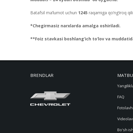
Batafsil ma’lumot uchun
1245
raqamiga qo‘ng‘iroq qi
*Chegirmasiz narxlarda amalga oshiriladi.
**Foiz stavkasi boshlang‘ich to‘lov va muddatid
BRENDLAR
MATBU
Yangilikl
FAQ
Fotolavh
Videolav
Bo'sh ish