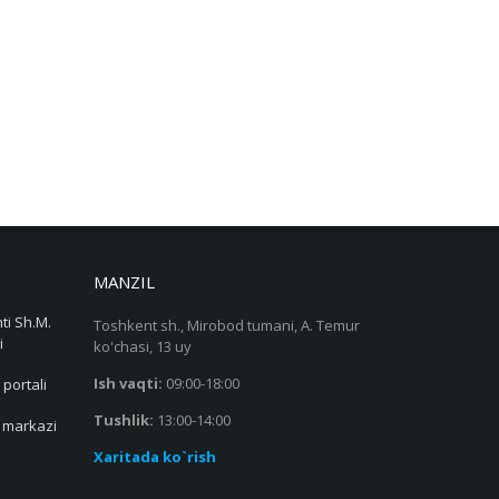
MANZIL
ti Sh.M.
Toshkent sh., Mirobod tumani, A. Temur
i
ko'chasi, 13 uy
Ish vaqti:
09:00-18:00
 portali
Tushlik:
13:00-14:00
s markazi
Xaritada ko`rish