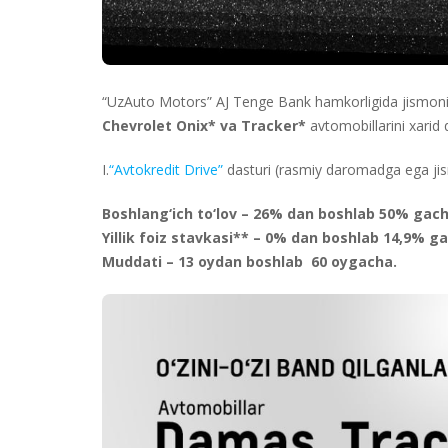
“UzAuto Motors” AJ Tenge Bank hamkorligida jismoniy 
Chevrolet Onix* va Tracker*
avtomobillarini xarid q
I.
“Avtokredit Drive”
dasturi (rasmiy daromadga ega ji
Boshlang‘ich to‘lov – 26% dan boshlab 50% gach
Yillik foiz stavkasi** – 0% dan boshlab 14,9% g
Muddati – 13 oydan boshlab 60 oygacha.