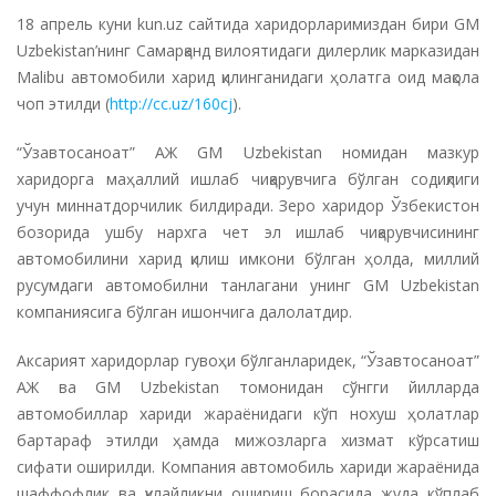
18 апрель куни kun.uz сайтида харидорларимиздан бири GM
Uzbekistan’нинг Самарқанд вилоятидаги дилерлик марказидан
Malibu автомобили харид қилинганидаги ҳолатга оид мақола
чоп этилди (
http://cc.uz/160cj
).
“Ўзавтосаноат” АЖ GM Uzbekistan номидан мазкур
харидорга маҳаллий ишлаб чиқарувчига бўлган содиқлиги
учун миннатдорчилик билдиради. Зеро харидор Ўзбекистон
бозорида ушбу нархга чет эл ишлаб чиқарувчисининг
автомобилини харид қилиш имкони бўлган ҳолда, миллий
русумдаги автомобилни танлагани унинг GM Uzbekistan
компаниясига бўлган ишончига далолатдир.
Аксарият харидорлар гувоҳи бўлганларидек, “Ўзавтосаноат”
АЖ ва GM Uzbekistan томонидан сўнгги йилларда
автомобиллар хариди жараёнидаги кўп нохуш ҳолатлар
бартараф этилди ҳамда мижозларга хизмат кўрсатиш
сифати оширилди. Компания автомобиль хариди жараёнида
шаффофлик ва қулайликни ошириш борасида жуда кўплаб