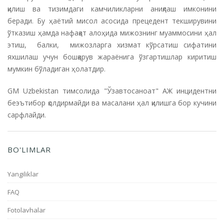
қилиш ва тизимдаги камчиликларни аниқлаш имконини
беради. Бу ҳаётий мисол асосида прецедент текширувини
ўтказиш ҳамда нафақат алоҳида мижознинг муаммосини ҳал
этиш, балки, мижозларга хизмат кўрсатиш сифатини
яхшилаш учун бошқарув жараёнига ўзгартишлар киритиш
мумкин бўладиган ҳолатдир.
GM Uzbekistan тимсолида "Ўзавтосаноат" АЖ инцидентни
беэътибор қолдирмайди ва масалани ҳал қилишга бор кучини
сарфлайди.
BO'LIMLAR
Yangiliklar
FAQ
Fotolavhalar