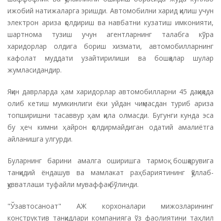
ижобий натижаларга эришди. Автомобилни харид қилиш учун
электрон ариза қолдириш ва навбатни кузатиш имконияти,
шартнома тузиш учун агентларнинг талабга кўра
харидорлар олдига бориш хизмати, автомобилларнинг
кафолат муддати узайтирилиши ва бошқалар шулар
жумласидандир.
Яқин даврларда ҳам харидорлар автомобилларни 45 дақиқада
олиб кетиш мумкинлиги ёки уйдан чиқмасдан туриб ариза
топширишни тасаввур ҳам қила олмасди. Бугунги кунда эса
бу ҳеч кимни ҳайрон қолдирмайдиган одатий амалиётга
айланишга улгурди.
Буларнинг барини амалга оширишга тармоқ бошқарувига
танқидий ёндашув ва мамлакат раҳбариятининг қўллаб-
қувватлаши туфайли муваффақ бўлинди.
"Ўзавтосаноат" АЖ корхоналари мижозларининг
конструктив танқидлари компанияга ўз фаолиятини таҳлил