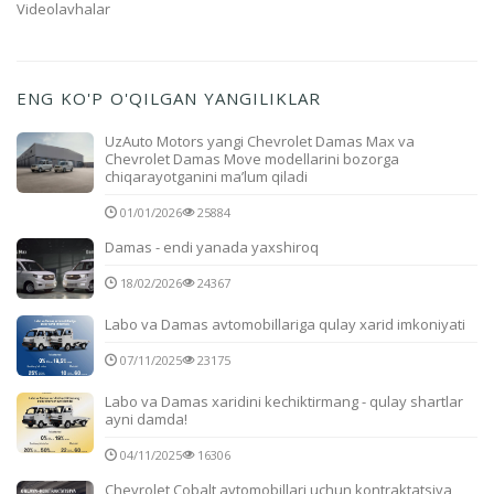
Videolavhalar
ENG KO'P O'QILGAN YANGILIKLAR
UzAuto Motors yangi Chevrolet Damas Max va
Chevrolet Damas Move modellarini bozorga
chiqarayotganini ma’lum qiladi
01/01/2026
25884
Damas - endi yanada yaxshiroq
18/02/2026
24367
Labo va Damas avtomobillariga qulay xarid imkoniyati
07/11/2025
23175
Labo va Damas xaridini kechiktirmang - qulay shartlar
ayni damda!
04/11/2025
16306
Chevrolet Cobalt avtomobillari uchun kontraktatsiya