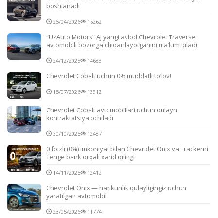
boshlanadi
25/04/2026
15262
“UzAuto Motors” AJ yangi avlod Chevrolet Traverse
avtomobili bozorga chiqarilayotganini ma’lum qiladi
24/12/2025
14683
Chevrolet Cobalt uchun 0% muddatli to‘lov!
15/07/2026
13912
Chevrolet Cobalt avtomobillari uchun onlayn
kontraktatsiya ochiladi
30/10/2025
12487
0 foizli (0%) imkoniyat bilan Chevrolet Onix va Trackerni
Tenge bank orqali xarid qiling!
14/11/2025
12412
Chevrolet Onix — har kunlik qulayligingiz uchun
yaratilgan avtomobil
23/05/2026
11774