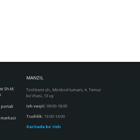
MANZIL
ti Sh.M.
Toshkent sh., Mirobod tumani, A. Temur
i
ko'chasi, 13 uy
Ish vaqti:
09:00-18:00
 portali
Tushlik:
13:00-14:00
s markazi
Xaritada ko`rish