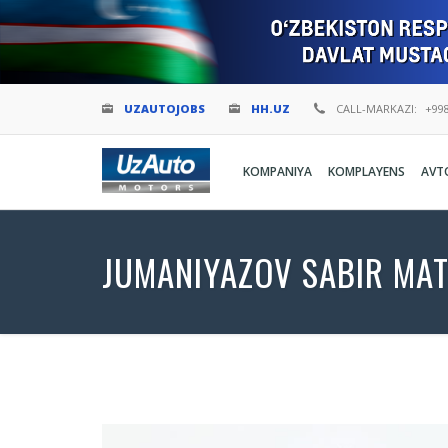
UZAUTOJOBS
HH.UZ
CALL-MARKAZI:
+998
KOMPANIYA
KOMPLAYENS
AVT
JUMANIYAZOV SABIR MA