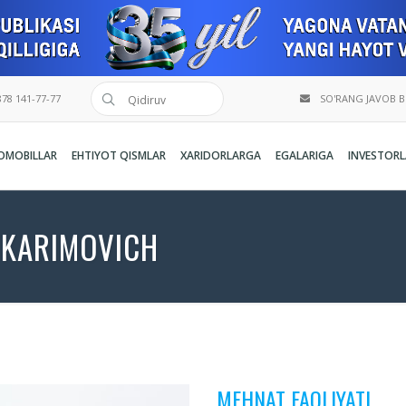
78 141-77-77
SO'RANG JAVOB 
OMOBILLAR
EHTIYOT QISMLAR
XARIDORLARGA
EGALARIGA
INVESTORL
TKARIMOVICH
MEHNAT FAOLIYATI