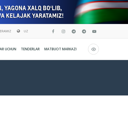
BERAMIZ
UZ
Русский
AR UCHUN
TENDERLAR
MATBUOT MARKAZI
O`zbekcha
English