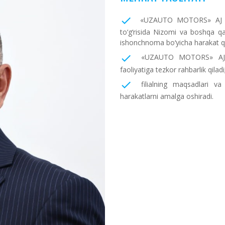
«UZAUTO MOTORS» AJ ni
to‘g‘risida Nizomi va boshqa qar
ishonchnoma bo‘yicha harakat qi
«UZAUTO MOTORS» AJ ning
faoliyatiga tezkor rahbarlik qiladi
filialning maqsadlari va
harakatlarni amalga oshiradi.