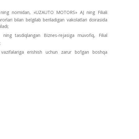
ng nomidan, «UZAUTO MOTORS» AJ ning Filiali
orlari bilan belgilab beriladigan vakolatlari doirasida
ladi;
 tasdiqlangan Biznes-rejasiga muvofiq, Filial
;
 vazifalariga erishish uchun zarur bo‘lgan boshqa