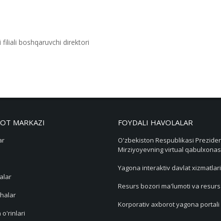
iliali boshqaruvchi direktori
OT MARKAZI
FOYDALI HAVOLALAR
ar
O'zbekiston Respublikasi Preziden
Mirziyoyevning virtual qabulxonas
Yagona interaktiv davlat xizmatlari
alar
Resurs bozori ma'lumoti va resur
halar
Korporativ axborot yagona portali
 o'rinlari