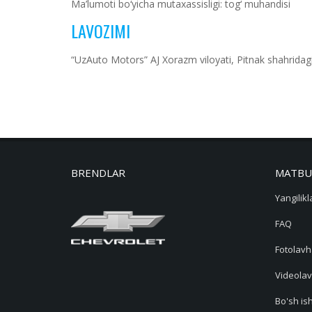
Ma’lumoti bo‘yicha mutaxassisligi: tog‘ muhandisi
LAVOZIMI
“UzAuto Motors” AJ Xorazm viloyati, Pitnak shahridagi f
BRENDLAR
MATBU
Yangilikl
FAQ
Fotolavh
Videolav
Bo'sh ish