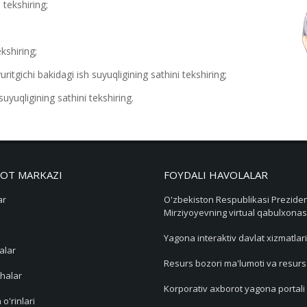
 tekshiring;
kshiring;
ritgichi bakidagi ish suyuqligining sathini tekshiring;
uyuqligining sathini tekshiring.
OT MARKAZI
FOYDALI HAVOLALAR
ar
O'zbekiston Respublikasi Preziden
Mirziyoyevning virtual qabulxonas
Yagona interaktiv davlat xizmatlari
alar
Resurs bozori ma'lumoti va resur
halar
Korporativ axborot yagona portali
 o'rinlari