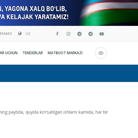
BERAMIZ
UZ
Русский
AR UCHUN
TENDERLAR
MATBUOT MARKAZI
O`zbekcha
English
ng paytida, quyida ko‘rsatilgan ishlarni kamida, har bir