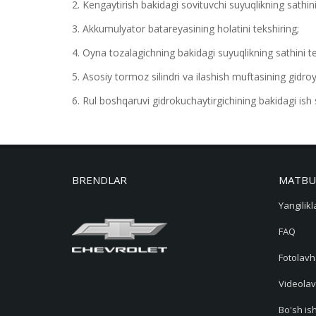
2. Kengaytirish bakidagi sovituvchi suyuqlikning sathini
3. Akkumulyator batareyasining holatini tekshiring;
4. Oyna tozalagichning bakidagi suyuqlikning sathini te
5. Asosiy tormoz silindri va ilashish muftasining gidroyu
6. Rul boshqaruvi gidrokuchaytirgichining bakidagi ish s
BRENDLAR
MATBU
Yangilikl
FAQ
Fotolavh
Videolav
Bo'sh ish