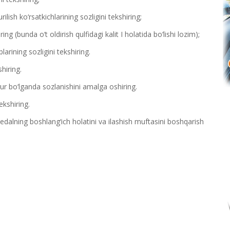
ilish ko‘rsatkichlarining sozligini tekshiring;
ring (bunda o‘t oldirish qulfidagi kalit I holatida bo‘lishi lozim);
rining sozligini tekshiring.
hiring.
arur bo‘lganda sozlanishini amalga oshiring.
ekshiring.
, pedalning boshlang‘ich holatini va ilashish muftasini boshqarish