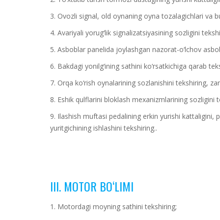
3. Ovozli signal, old oynaning oyna tozalagichlari va bur
4. Avariyali yorug‘lik signalizatsiyasining sozligini tekshi
5. Asboblar panelida joylashgan nazorat-o‘lchov asbobla
6. Bakdagi yonilg‘ining sathini ko‘rsatkichiga qarab teks
7. Orqa ko‘rish oynalarining sozlanishini tekshiring, z
8. Eshik qulflarini bloklash mexanizmlarining sozligini t
9. Ilashish muftasi pedalining erkin yurishi kattaligini
yuritgichining ishlashini tekshiring..
III. MOTOR BO‘LIMI
1. Motordagi moyning sathini tekshiring;