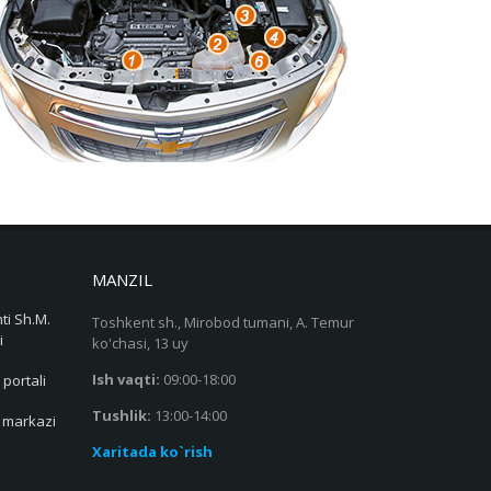
MANZIL
ti Sh.M.
Toshkent sh., Mirobod tumani, A. Temur
i
ko'chasi, 13 uy
Ish vaqti:
09:00-18:00
 portali
Tushlik:
13:00-14:00
s markazi
Xaritada ko`rish