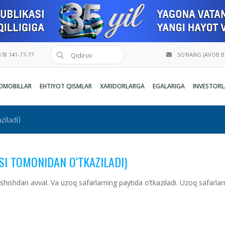
78 141-77-77
SO'RANG JAVOB 
OMOBILLAR
EHTIYOT QISMLAR
XARIDORLARGA
EGALARIGA
INVESTORL
ziladi)
SI TOMONIDAN O‘TKAZILADI)
ishdan avval. Va uzoq safarlarning paytida o‘tkaziladi. Uzoq safarlarni