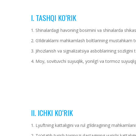
I. TASHQI KO‘RIK
1. Shinalardagi havoning bosimini va shinalarda shikastla
2. G‘ildiraklarni mahkamlash boltlarining mustahkam tor
3. Jihozlanish va signalizatsiya asboblarining sozligini t
4. Moy, sovituvchi suyuqlik, yonilg‘i va tormoz suyuqligin
II. ICHKI KO‘RIK
1. Lyuftning kattaligini va rul g‘ildiragining mahkamlani
2. To‘xtatib turish tormozi dastagining yurishi kattaligin