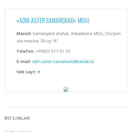
«ADM-ASTER SAMARQAND» MCHJ
Manzil:
Samarqand shahar, Rasadxona MSG, Cho'pon
ota massivi, 50-uy “A”
Telefon:
+99855 517 01 10
E-mail:
adm-aster-samarkand@umail.uz
Veb sayt:
#
BO'LIMLAR