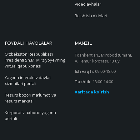
Videolavhalar
Bo'sh ish o'rinlari
FOYDALI HAVOLALAR
MANZIL
O'zbekiston Respublikasi
Toshkent sh., Mirobod tumani,
Prezidenti Sh.M. Mirziyoyevning
A. Temur ko'chasi, 13 uy
virtual qabulxonasi
Ish vaqti:
09:00-18:00
Yagona interaktiv davlat
Tushlik:
13:00-14:00
xizmatlari portali
Xaritada ko`rish
Resurs bozori ma'lumoti va
resurs markazi
Korporativ axborot yagona
portali