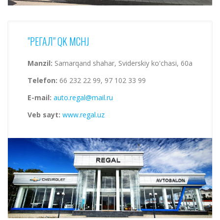
"РЕГАЛ" QK MCHJ
Manzil:
Samarqand shahar, Sviderskiy ko'chasi, 60a
Telefon:
66 232 22 99, 97 102 33 99
E-mail:
auto.regal@mail.ru
Veb sayt:
www.regal.uz