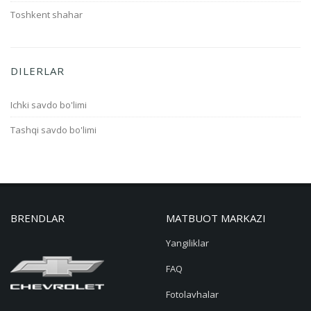
Toshkent shahar
DILERLAR
Ichki savdo bo'limi
Tashqi savdo bo'limi
BRENDLAR
MATBUOT MARKAZI
Yangiliklar
FAQ
Fotolavhalar