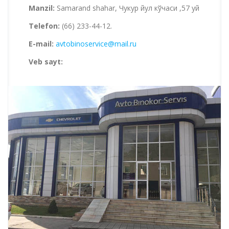
Manzil:
Samarand shahar, Чукур йул кўчаси ,57 уй
Telefon:
(66) 233-44-12.
E-mail:
avtobinoservice@mail.ru
Veb sayt: