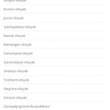
Andijon viloyati
Buxoro viloyati
Jizzax viloyati
Qashqadaryo viloyati
Navoiy viloyati
Namangan viloyati
Samarqand viloyati
Surxondaryo viloyati
Sirdaryo viloyati
Toshkent viloyati
Farg'ona viloyati
Xorazm viloyati
Qoraqalpog'iston Respublikasi