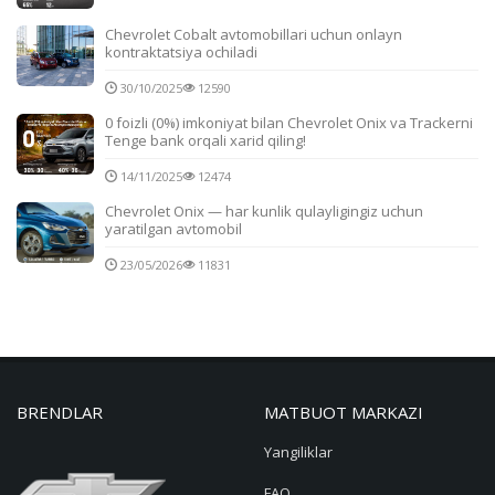
Chevrolet Cobalt avtomobillari uchun onlayn
kontraktatsiya ochiladi
30/10/2025
12590
0 foizli (0%) imkoniyat bilan Chevrolet Onix va Trackerni
Tenge bank orqali xarid qiling!
14/11/2025
12474
Chevrolet Onix — har kunlik qulayligingiz uchun
yaratilgan avtomobil
23/05/2026
11831
BRENDLAR
MATBUOT MARKAZI
Yangiliklar
FAQ