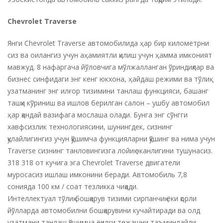
Chevrolet Traverse
Янги Chevrolet Traverse автомобилида ҳар бир километрни
сиз ва оилангиз учун аҳамиятли қилиш учун ҳамма имконият
мавжуд. 8 нафаргача йўловчига мўлжалланган ўриндиқлар ва
бизнес синфидаги энг кенг юкхона, ҳайдаш режими ва тўлиқ
узатманинг энг илғор тизимини танлаш функцияси, башанг
ташқи кўриниш ва ишлов берилган салон – ушбу автомобил
ҳар қандай вазифага мослаша олади. Бунга энг сўнгги
хавфсизлик технологиясини, шунингдек, сизнинг
қулайлигингиз учун қўшимча функцияларни қўшинг ва нима учун
Traverse сизнинг танловингизга лойиқ эканлигини тушунасиз.
318 318 от кучига эга Chevrolet Traverse двигатели
муросасиз ишлаш имконини беради. Автомобиль 7,8
сонияда 100 км / соат тезликка чиқади.
Интеллектуал тўлиқ бошқарув тизими сирпанчиқ ёки қорли
йўлларда автомобилни бошқарувини кучайтиради ва олд
узатмани танлаш қўшимча ёқилғи тежашни таъминлайди.