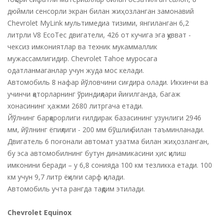
дюймли сенсорли экран билан жиҳозланган замонавий
Chevrolet MyLink мультимедиа тизими, янгиланган 6,2
литрли V8 EcoTec двигатели, 426 от кучига эга қувват -
чексиз имкониятлар ва техник мукаммаллик
мужассамлигидир. Chevrolet Tahoe муросага
одатланмаганлар учун жуда мос келади.
Автомобиль 8 нафар йўловчини сиғдира олади. Иккинчи ва
учинчи қаторларнинг ўриндиқлари йиғилганда, багаж
хонасининг ҳажми 2680 литргача етади.
Йўлнинг барқарорлиги ғилдирак базасининг узунлиги 2946
мм, йўлнинг ёпиқлиги - 200 мм бўшлиқ билан таъминланади.
Двигатель 6 поғонали автомат узатма билан жиҳозланган,
бу эса автомобилнинг бутун динамикасини ҳис қилиш
имконини беради – у 6,8 сонияда 100 км тезликка етади. 100
км учун 9,7 литр ёқилғи сарф қилади.
Автомобиль учта рангда тақдим этилади.
Chevrolet Equinox