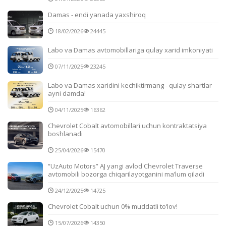
Damas - endi yanada yaxshiroq
18/02/2026
24445
Labo va Damas avtomobillariga qulay xarid imkoniyati
07/11/2025
23245
Labo va Damas xaridini kechiktirmang - qulay shartlar
ayni damda!
04/11/2025
16362
Chevrolet Cobalt avtomobillari uchun kontraktatsiya
boshlanadi
25/04/2026
15470
“UzAuto Motors” AJ yangi avlod Chevrolet Traverse
avtomobili bozorga chiqarilayotganini ma’lum qiladi
24/12/2025
14725
Chevrolet Cobalt uchun 0% muddatli to‘lov!
15/07/2026
14350