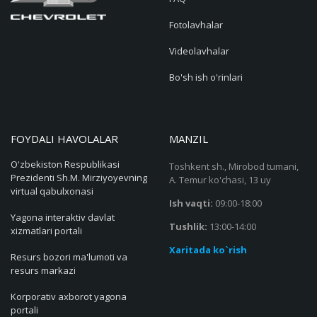
Fotolavhalar
Videolavhalar
Bo'sh ish o'rinlari
FOYDALI HAVOLALAR
MANZIL
O'zbekiston Respublikasi
Toshkent sh., Mirobod tumani,
Prezidenti Sh.M. Mirziyoyevning
A. Temur ko'chasi, 13 uy
virtual qabulxonasi
Ish vaqti:
09:00-18:00
Yagona interaktiv davlat
Tushlik:
13:00-14:00
xizmatlari portali
Xaritada ko`rish
Resurs bozori ma'lumoti va
resurs markazi
Korporativ axborot yagona
portali