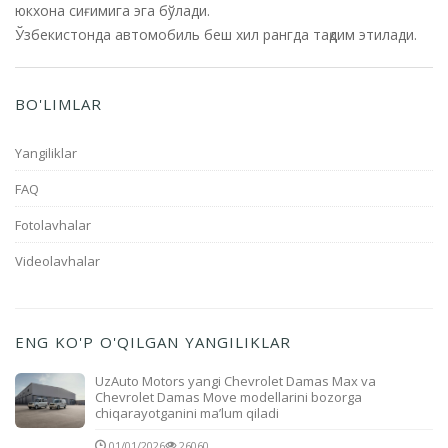
юкхона сиғимига эга бўлади.
Ўзбекистонда автомобиль беш хил рангда тақдим этилади.
BO'LIMLAR
Yangiliklar
FAQ
Fotolavhalar
Videolavhalar
ENG KO'P O'QILGAN YANGILIKLAR
UzAuto Motors yangi Chevrolet Damas Max va
Chevrolet Damas Move modellarini bozorga
chiqarayotganini ma’lum qiladi
01/01/2026
26060