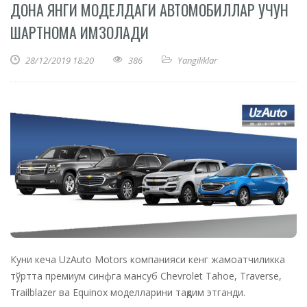
ДОНА ЯНГИ МОДЕЛДАГИ АВТОМОБИЛЛАР УЧУН
ШАРТНОМА ИМЗОЛАДИ
28/12/2019 18:20
386
Yangiliklar
Куни кеча UzAuto Motors компанияси кенг жамоатчиликка
тўртта премиум синфга мансуб Chevrolet Tahoe, Traverse,
Trailblazer ва Equinox моделларини тақдим этганди.