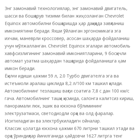
Энг замонавий технологиялар, энг замонавий двигатель,
шасси ва бошқарув тизими билан жиҳозланган Chevrolet
Equinox автомобилни бошқаришда ҳар дақиқада завқланиш
имкониятини беради. Яхши ўйланган эргономикага эга
ихчам, маневрли кроссовер, асосан шаҳарда фойдаланиш
учун мўлжалланган. Chevrolet Equinox эгалари автомобиль
хавфсизлигининг замонавий имкониятларини, 9 босқичли
автомат узатма шаҳардан ташқарида фойдаланишга ҳам
имкон беради.
Ёқилғи идиши ҳажми 59 л, 2.0 Турбо двигателга эга ва
истеъмоли аралаш циклида 8,2 л/100 км ташкил қилади.
Автомобилнинг тезлашиш вақти соатига 7,8 с дан 100 км/с
гача. Автомобилнинг ташқи қисмида, салонга калитсиз кириш,
панорамали люк, эшик ва юкхона бўлимининг
электрузатмаси, светодиодли орқа ва олд фаралар.
Иситиладиган ва электрбукиладигн ойналар.
Классик ҳолатда юкхона ҳажми 670 литрни ташкил этади ва
орқа ўриндиқлар йиғилганида ҳайдовчи 1627 литрга тенг