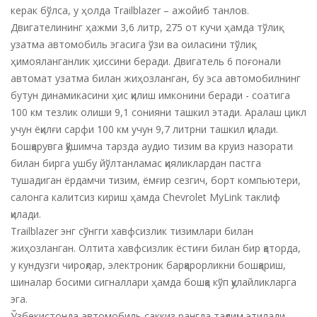
керак бўлса, у ҳолда Trailblazer – ажойиб танлов.
Двигателининг ҳажми 3,6 литр, 275 от кучи ҳамда тўлиқ
узатма автомобиль эгасига ўзи ва оиласини тўлиқ
ҳимояланганлик ҳиссини беради. Двигатель 6 поғонали
автомат узатма билан жиҳозланган, бу эса автомобилнинг
бутун динамикасини ҳис қилиш имконини беради - соатига
100 км тезлик олиши 9,1 сонияни ташкил этади. Аралаш цикл
учун ёқилғи сарфи 100 км учун 9,7 литрни ташкил қилади.
Бошқарувга қўшимча тарзда аудио тизим ва круиз назорати
билан бирга ушбу йўлтанламас қияликлардан пастга
тушадиган ёрдамчи тизим, ёмғир сезгич, борт компьютери,
салонга калитсиз кириш ҳамда Chevrolet MyLink таклиф
қилади.
Trailblazer энг сўнгги хавфсизлик тизимлари билан
жиҳозланган. Олтита хавфсизлик ёстиғи билан бир қаторда,
у кундузги чироқлар, электроник барқарорликни бошқариш,
шиналар босими сигналлари ҳамда бошқа кўп қулайликларга
эга.
Ўзбекистонда автомобиль саккиз рангда тақдим этилади.