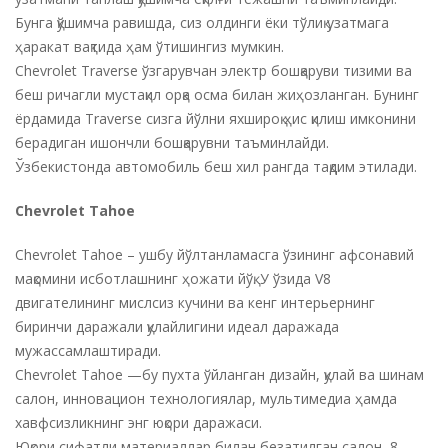
Бунга қўшимча равишда, сиз олдинги ёки тўлиқ узатмага
ҳаракат вақтида ҳам ўтишингиз мумкин.
Chevrolet Traverse ўзгарувчан электр бошқаруви тизими ва
беш ричагли мустақил орқа осма билан жиҳозланган. Бунинг
ёрдамида Traverse сизга йўлни яхшироқ ҳис қилиш имконини
берадиган ишончли бошқарувни таъминлайди.
Ўзбекистонда автомобиль беш хил рангда тақдим этилади.
Chevrolet Tahoe
Chevrolet Tahoe – ушбу йўлтанламасга ўзининг афсонавий
мақомини исботлашнинг ҳожати йўқ. У ўзида V8
двигателининг мислсиз кучини ва кенг интерьернинг
биринчи даражали қулайлигини идеал даражада
мужассамлаштиради.
Chevrolet Tahoe —бу пухта ўйланган дизайн, қулай ва шинам
салон, инновацион технологиялар, мультимедиа ҳамда
хавфсизликнинг энг юқори даражаси.
Юқори сифатли материаллар билан безатилган салон, 8