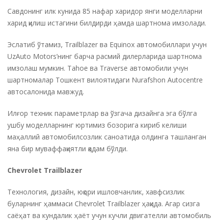
Савдонинг илк кунида 85 нафар харидор янги моделларни
харид қилиш истагини билдирди ҳамда шартнома имзолади.
Эслатиб ўтамиз, Trailblazer ва Equinox автомобиллари учун
UzAuto Motors’нинг барча расмий дилерларида шартнома
имзолаш мумкин. Tahoe ва Traverse автомобили учун
шартномалар Тошкент вилоятидаги Nurafshon Autocentre
автосалонида мавжуд.
Илғор техник параметрлар ва ўзгача дизайнга эга бўлга
ушбу моделларнинг юртимиз бозорига кириб келиши
маҳаллий автомобилсозлик саноатида олдинга ташланган
яна бир муваффақиятли қадам бўлди.
Chevrolet Trailblazer
Технология, дизайн, юқори ишловчанлик, хавфсизлик
буларнинг ҳаммаси Chevrolet Trailblazer ҳақида. Агар сизга
саёҳат ва кундалик ҳаёт учун кучли двигателли автомобиль