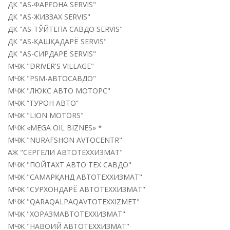
ДК "AS-ФАРҒОНА SERVIS"
ДК "AS-ЖИЗЗАХ SERVIS"
ДК "AS-ТЎЙТЕПА САВДО SERVIS"
ДК "AS-ҚАШҚАДАРЁ SERVIS"
ДК "AS-СИРДАРЁ SERVIS"
МЧЖ "DRIVER'S VILLAGE"
МЧЖ "PSM-АВТОСАВДО"
МЧЖ "ЛЮКС АВТО МОТОРС"
МЧЖ “ТУРОН АВТО”
МЧЖ "LION MOTORS"
МЧЖ «MEGA OIL BIZNES» *
МЧЖ "NURAFSHON AVTOCENTR"
АЖ "СЕРГЕЛИ АВТОТЕХХИЗМАТ"
МЧЖ "ПОЙТАХТ АВТО ТЕХ САВДО"
МЧЖ "САМАРҚАНД АВТОТЕХХИЗМАТ"
МЧЖ "СУРХОНДАРЁ АВТОТЕХХИЗМАТ"
МЧЖ "QARAQALPAQAVTOTEXXIZMET"
МЧЖ "ХОРАЗМАВТОТЕХХИЗМАТ"
МЧЖ "НАВОИЙ АВТОТЕХХИЗМАТ"