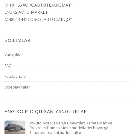
МЧЖ "БУХОРОАВТОТЕХХИЗМАТ"
LYUKS AVTO MARKET
МЧЖ "ЮНУСОБОД АВТОСАВДО"
BO'LIMLAR
Yangiliklar
FAQ
Fotolavhalar
Videolavhalar
ENG KO'P O'QILGAN YANGILIKLAR
UzAuto Motors yangi Chevrolet Damas Max va
Chevrolet Damas Move modellarini bozorga
chiqarayotganini ma’lum qiladi