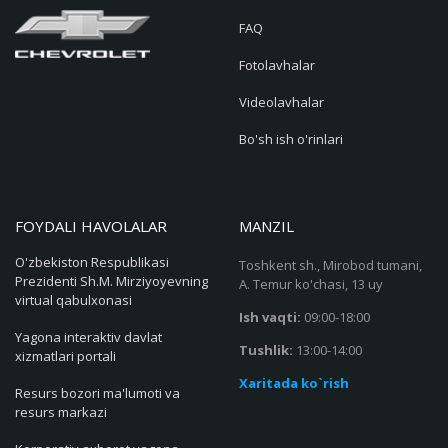
FAQ
Fotolavhalar
Videolavhalar
Bo'sh ish o'rinlari
FOYDALI HAVOLALAR
MANZIL
O'zbekiston Respublikasi
Toshkent sh., Mirobod tumani,
Prezidenti Sh.M. Mirziyoyevning
A. Temur ko'chasi, 13 uy
virtual qabulxonasi
Ish vaqti:
09:00-18:00
Yagona interaktiv davlat
Tushlik:
13:00-14:00
xizmatlari portali
Xaritada ko`rish
Resurs bozori ma'lumoti va
resurs markazi