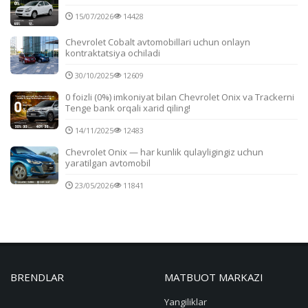
15/07/2026
14428
Chevrolet Cobalt avtomobillari uchun onlayn
kontraktatsiya ochiladi
30/10/2025
12609
0 foizli (0%) imkoniyat bilan Chevrolet Onix va Trackerni
Tenge bank orqali xarid qiling!
14/11/2025
12483
Chevrolet Onix — har kunlik qulayligingiz uchun
yaratilgan avtomobil
23/05/2026
11841
BRENDLAR
MATBUOT MARKAZI
Yangiliklar