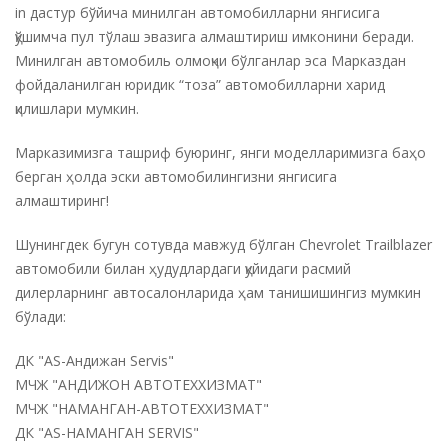
in дастур бўйича минилган автомобилларни янгисига
қўшимча пул тўлаш эвазига алмаштириш имконини беради.
Минилган автомобиль олмоқчи бўлганлар эса Марказдан
фойдаланилган юридик “тоза” автомобилларни харид
қилишлари мумкин.
Марказимизга ташриф буюринг, янги моделларимизга баҳо
берган ҳолда эски автомобилингизни янгисига
алмаштиринг!
Шунингдек бугун сотувда мавжуд бўлган Chevrolet Trailblazer
автомобили билан ҳудудлардаги қуйидаги расмий
дилерларнинг автосалонларида ҳам танишишингиз мумкин
бўлади:
ДК "AS-Андижан Servis"
МЧЖ "АНДИЖОН АВТОТЕХХИЗМАТ"
МЧЖ "НАМАНГАН-АВТОТЕХХИЗМАТ"
ДК "AS-НАМАНГАН SERVIS"