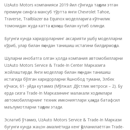
UzAuto Motors компанияси 2019 йил сўнгида тақдим этган
премиум синфга мансуб тўртта янги Chevrolet Tahoe,
Traverse, Trailblazer ва Equinox моделларига кўпчилик
томонидан жуда катта қизиқиш билан кутиб олинди.
Бугунги кунда харидорларнинг аксарияти ушбу моделларни
кўриб, улар билан яқиндан танишиш истагини билдирмоқда.
Шуларни инобатга олган ҳолда компания автомобилларни
UzAuto Motors Service & Trade-In Center Марказига
жойлаштирди. Янги моделлар билан яқиндан танишиш
истагида бўлган харидорларни Яшнобод тумани, Элбек
кўчаси, 61- уйда кутамиз (Мўлжал: Дўстлик метроси – 2). Бу
ерда сизга Trade-In Марказининг малакали ходимлари
автомобилларнинг техник имкониятлари ҳақида батафсил
маълумотларни тақдим этади.
Эслатиб ўтамиз, UzAuto Motors Service & Trade-In Маркази
бугунги кунда жаҳон амалиётида кенг қўлланилаётган Trade-