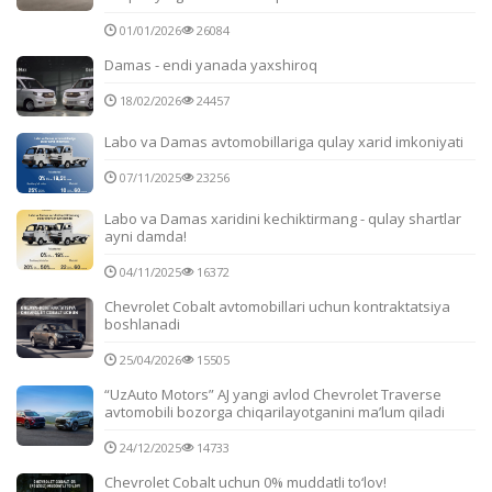
01/01/2026
26084
Damas - endi yanada yaxshiroq
18/02/2026
24457
Labo va Damas avtomobillariga qulay xarid imkoniyati
07/11/2025
23256
Labo va Damas xaridini kechiktirmang - qulay shartlar
ayni damda!
04/11/2025
16372
Chevrolet Cobalt avtomobillari uchun kontraktatsiya
boshlanadi
25/04/2026
15505
“UzAuto Motors” AJ yangi avlod Chevrolet Traverse
avtomobili bozorga chiqarilayotganini ma’lum qiladi
24/12/2025
14733
Chevrolet Cobalt uchun 0% muddatli to‘lov!