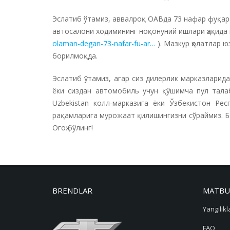
Эслатиб ўтамиз, аввалроқ ОАВда 73 нафар фуқар
автосалони ходимининг ноқонуний ишлари ҳақида
olaman-degan-73-nafar-fu-ar…
). Мазкур ҳолатлар 
борилмоқда.
Эслатиб ўтамиз, агар сиз дилерлик марказларида 
ёки сиздан автомобиль учун қўшимча пул тала
Uzbekistan колл-марказига ёки Ўзбекистон Ре
рақамларига мурожаат қилишингизни сўраймиз. Бар
Огоҳ бўлинг!
BRENDLAR
MATBU
Yangilikl
FAQ