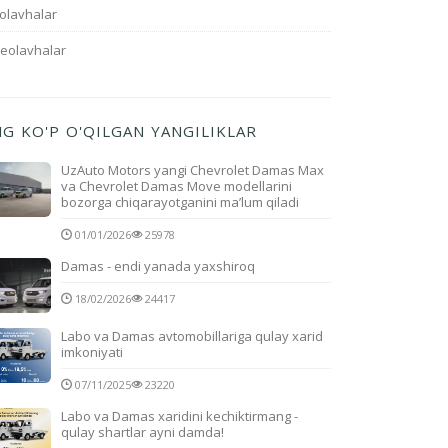
olavhalar
deolavhalar
NG KO'P O'QILGAN YANGILIKLAR
UzAuto Motors yangi Chevrolet Damas Max
va Chevrolet Damas Move modellarini
bozorga chiqarayotganini ma’lum qiladi
01/01/2026
25978
Damas - endi yanada yaxshiroq
18/02/2026
24417
Labo va Damas avtomobillariga qulay xarid
imkoniyati
07/11/2025
23220
Labo va Damas xaridini kechiktirmang -
qulay shartlar ayni damda!