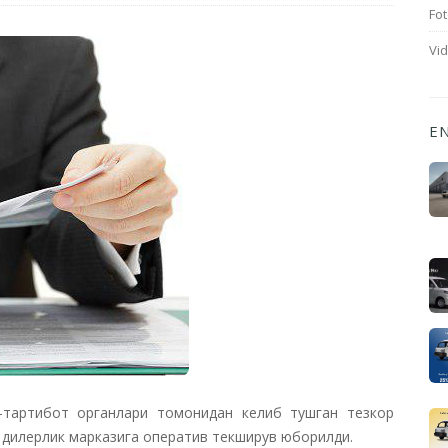
Fot
Vi
E
қ-тартибот органлари томонидан келиб тушган тезкор
дилерлик марказига оператив текширув юборилди.