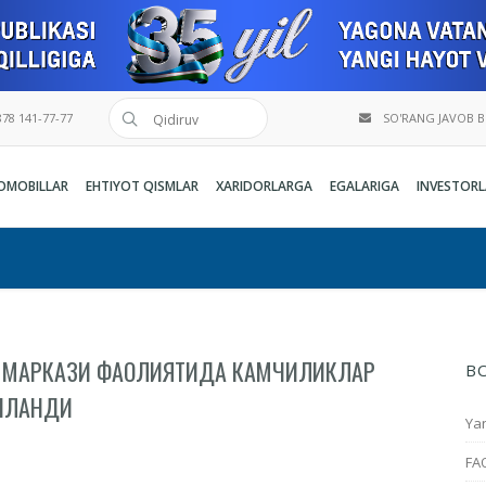
78 141-77-77
SO'RANG JAVOB 
OMOBILLAR
EHTIYOT QISMLAR
XARIDORLARGA
EGALARIGA
INVESTORL
К МАРКАЗИ ФАОЛИЯТИДА КАМЧИЛИКЛАР
B
ИНЛАНДИ
Yan
FA