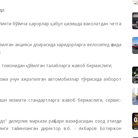
ди:
лияти бўйича қарорлар қабул қилишда ваколатдан четга
азилган акцияси доирасида харидорларга велосипед ҳамда
;
 томонидан қўйилган талабларга жавоб бермаслиги;
нома учун ажратилган автомобиллар тўғрисида ахборот
пшн хизмати стандартларга жавоб бермаслиги, сервис-
до” дилерлик маркази раҳбари вазифасидан озод этилди
нги тайинланган директор в.б. - Акбаров Ботиржон