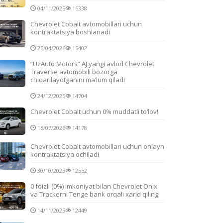
04/11/2025
16338
Chevrolet Cobalt avtomobillari uchun
kontraktatsiya boshlanadi
25/04/2026
15402
“UzAuto Motors” AJ yangi avlod Chevrolet
Traverse avtomobili bozorga
chiqarilayotganini ma’lum qiladi
24/12/2025
14704
Chevrolet Cobalt uchun 0% muddatli to‘lov!
15/07/2026
14178
Chevrolet Cobalt avtomobillari uchun onlayn
kontraktatsiya ochiladi
30/10/2025
12552
0 foizli (0%) imkoniyat bilan Chevrolet Onix
va Trackerni Tenge bank orqali xarid qiling!
14/11/2025
12449