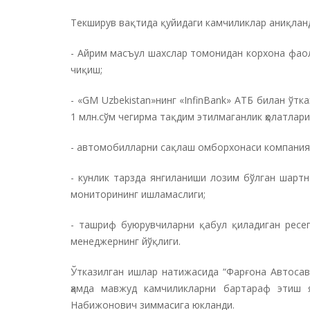
Текширув вақтида қуйидаги камчиликлар аниқлан
- Айрим масъул шахслар томонидан корхона фао
чиқиш;
- «GM Uzbekistan»нинг «InfinBank» АТБ билан ўтк
1 млн.сўм чегирма тақдим этилмаганлик ҳолатлари
- автомобилларни сақлаш омборхонаси компания
- кунлик тарзда янгиланиши лозим бўлган шарт
мониторининг ишламаслиги;
- ташриф буюрувчиларни қабул қиладиган ресе
менеджернинг йўқлиги.
Ўтказилган ишлар натижасида “Фарғона Автосав
ҳамда мавжуд камчиликларни бартараф этиш я
Набижонович зиммасига юкланди.