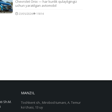
Chevrolet Onix — har kunlik qulayligingiz
uchun yaratilgan avtomobil
23/05/2026
11814
MANZIL
ti Sh.M.
Toshkent sh., Mirobod tumani, A. Temur
i
ko'chasi, 13 uy