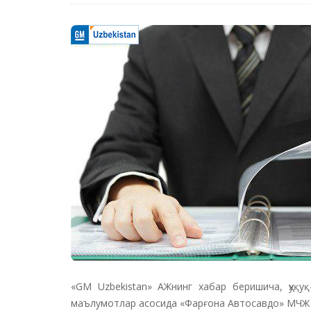
«GM Uzbekistan» АЖнинг хабар беришича, ҳуқу
маълумотлар асосида «Фарғона Автосавдо» МЧЖ 