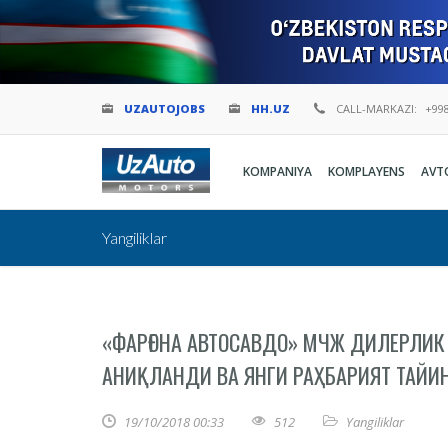
UZAUTOJOBS
HH.UZ
CALL-MARKAZI:
+998
KOMPANIYA
KOMPLAYENS
AVT
Yangiliklar
«ФАРҒОНА АВТОСАВДО» МЧЖ ДИЛЕРЛИ
АНИҚЛАНДИ ВА ЯНГИ РАҲБАРИЯТ ТАЙ
19/10/2018 00:33
512
Yangiliklar