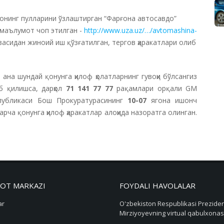
онинг пулларини ўзлаштирган “Фарғона автосавдо”
 маълумот чоп этилган -
http://www.uza.uz/…/avtomashina-
юзасидан жиноий иш қўзғатилган, тергов ҳаракатлари олиб
ана шундай қонунга ҳилоф ҳолатларнинг гувоҳи бўлсангиз
б қилишса, дарҳол
71 141 77 77
рақамлари орқали GM
спубликаси Бош Прокуратурасининг
10-07
ягона ишонч
ча қонунга ҳилоф ҳаракатлар алоҳида назоратга олинган.
OT MARKAZI
FOYDALI HAVOLALAR
ar
O'zbekiston Respublikasi Preziden
Mirziyoyevning virtual qabulxonas