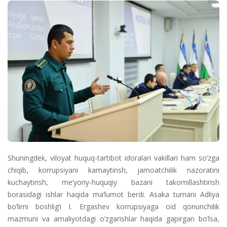
Shuningdek, viloyat huquq-tartibot idoralari vakillari ham so‘zga
chiqib, korrupsiyani kamaytirish, jamoatchilik nazoratini
kuchaytirish, me’yoriy-huquqiy bazani takomillashtirish
borasidagi ishlar haqida ma’lumot berdi. Asaka tumani Adliya
bo‘limi boshlig‘i I. Ergashev korrupsiyaga oid qonunchilik
mazmuni va amaliyotdagi o‘zgarishlar haqida gapirgan bo‘lsa,