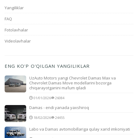
Yangiliklar
FAQ
Fotolavhalar
Videolavhalar
ENG KO'P O'QILGAN YANGILIKLAR
UzAuto Motors yangi Chevrolet Damas Max va
Chevrolet Damas Move modellarini bozorga
chiqarayotganini ma’lum qiladi
01/01/2026
26084
Damas - endi yanada yaxshiroq
18/02/2026
24455
Labo va Damas avtomobillariga qulay xarid imkoniyati