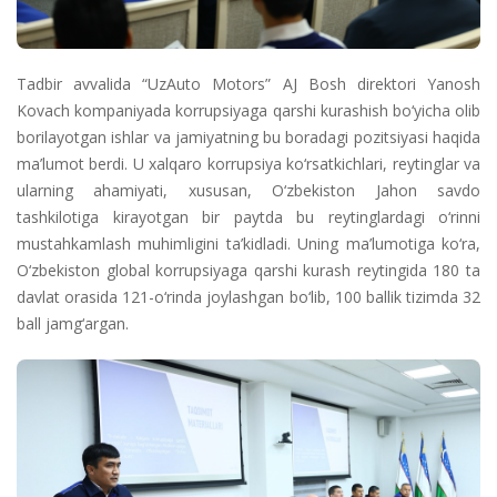
Tadbir avvalida “UzAuto Motors” AJ Bosh direktori Yanosh
Kovach kompaniyada korrupsiyaga qarshi kurashish bo‘yicha olib
borilayotgan ishlar va jamiyatning bu boradagi pozitsiyasi haqida
ma’lumot berdi. U xalqaro korrupsiya ko‘rsatkichlari, reytinglar va
ularning ahamiyati, xususan, O‘zbekiston Jahon savdo
tashkilotiga kirayotgan bir paytda bu reytinglardagi o‘rinni
mustahkamlash muhimligini ta’kidladi. Uning ma’lumotiga ko‘ra,
O‘zbekiston global korrupsiyaga qarshi kurash reytingida 180 ta
davlat orasida 121-o‘rinda joylashgan bo‘lib, 100 ballik tizimda 32
ball jamg‘argan.