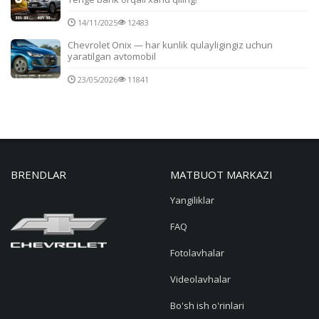
14/11/2025
12483
Chevrolet Onix — har kunlik qulayligingiz uchun
yaratilgan avtomobil
23/05/2026
11841
BRENDLAR
MATBUOT MARKAZI
Yangiliklar
FAQ
Fotolavhalar
Videolavhalar
Bo'sh ish o'rinlari