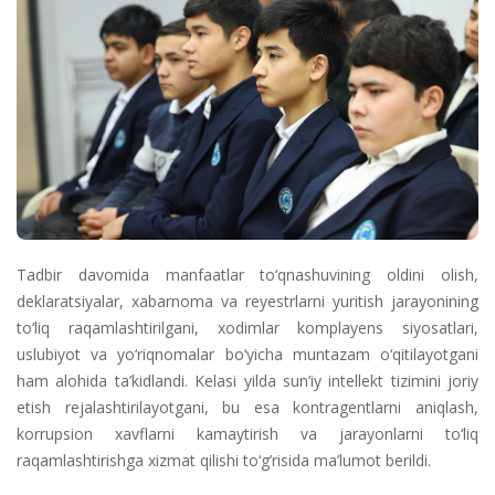
Tadbir davomida manfaatlar to‘qnashuvining oldini olish,
deklaratsiyalar, xabarnoma va reyestrlarni yuritish jarayonining
to‘liq raqamlashtirilgani, xodimlar komplayens siyosatlari,
uslubiyot va yo‘riqnomalar bo‘yicha muntazam o‘qitilayotgani
ham alohida ta’kidlandi. Kelasi yilda sun’iy intellekt tizimini joriy
etish rejalashtirilayotgani, bu esa kontragentlarni aniqlash,
korrupsion xavflarni kamaytirish va jarayonlarni to‘liq
raqamlashtirishga xizmat qilishi to‘g’risida ma’lumot berildi.