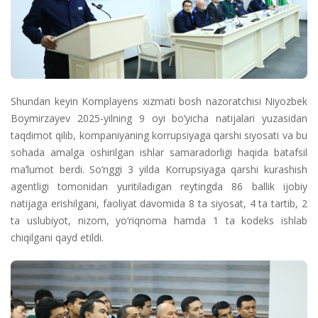
Shundan keyin Komplayens xizmati bosh nazoratchisi Niyozbek
Boymirzayev 2025-yilning 9 oyi bo‘yicha natijalari yuzasidan
taqdimot qilib, kompaniyaning korrupsiyaga qarshi siyosati va bu
sohada amalga oshirilgan ishlar samaradorligi haqida batafsil
ma’lumot berdi. So‘nggi 3 yilda Korrupsiyaga qarshi kurashish
agentligi tomonidan yuritiladigan reytingda 86 ballik ijobiy
natijaga erishilgani, faoliyat davomida 8 ta siyosat, 4 ta tartib, 2
ta uslubiyot, nizom, yo‘riqnoma hamda 1 ta kodeks ishlab
chiqilgani qayd etildi.