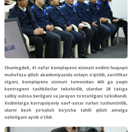
Shuningdek, 41 nafar komplayens xizmati xodimi huquqni
muhofaza qilish akademiyasida onlayn o‘qitilib, sertifikat
olgani, komplayens xizmati tomonidan 400 ga yaqin
kontragent tashkilotlar tekshirilib, ulardan 28 tasiga
salbiy xulosa berilgani va jarayon to‘xtatilgani ta’kidlandi.
Xodimlarga korrupsiyaviy xavf-xatar turlari tushuntirilib,
ularni besh yo‘nalish bo‘yicha tahlil qilish amalga
oshirilgani aytib o‘tildi.