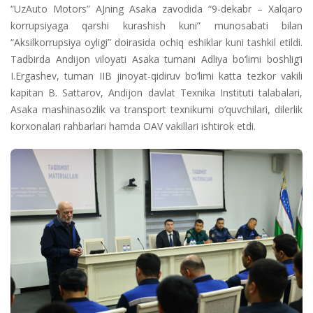
“UzAuto Motors” AJning Asaka zavodida “9-dekabr – Xalqaro
korrupsiyaga qarshi kurashish kuni” munosabati bilan
“Aksilkorrupsiya oyligi” doirasida ochiq eshiklar kuni tashkil etildi.
Tadbirda Andijon viloyati Asaka tumani Adliya bo‘limi boshlig‘i
I.Ergashev, tuman IIB jinoyat-qidiruv bo‘limi katta tezkor vakili
kapitan B. Sattarov, Andijon davlat Texnika Instituti talabalari,
Asaka mashinasozlik va transport texnikumi o‘quvchilari, dilerlik
korxonalari rahbarlari hamda OAV vakillari ishtirok etdi.