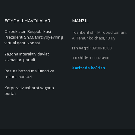
FOYDALI HAVOLALAR
MANZIL
O'zbekiston Respublikasi
Toshkent sh., Mirobod tumani,
Prezidenti Sh.M. Mirziyoyevning
A. Temur ko'chasi, 13 uy
virtual qabulxonasi
Ish vaqti:
09:00-18:00
Yagona interaktiv davlat
Tushlik:
13:00-14:00
xizmatlari portali
Xaritada ko`rish
Resurs bozori ma'lumoti va
resurs markazi
Korporativ axborot yagona
portali