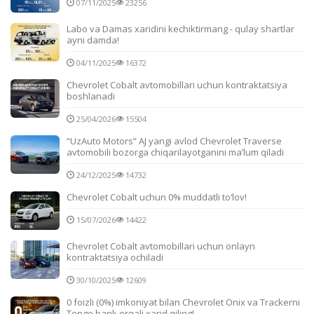
07/11/2025
23256
Labo va Damas xaridini kechiktirmang - qulay shartlar
ayni damda!
04/11/2025
16372
Chevrolet Cobalt avtomobillari uchun kontraktatsiya
boshlanadi
25/04/2026
15504
“UzAuto Motors” AJ yangi avlod Chevrolet Traverse
avtomobili bozorga chiqarilayotganini ma’lum qiladi
24/12/2025
14732
Chevrolet Cobalt uchun 0% muddatli to‘lov!
15/07/2026
14422
Chevrolet Cobalt avtomobillari uchun onlayn
kontraktatsiya ochiladi
30/10/2025
12609
0 foizli (0%) imkoniyat bilan Chevrolet Onix va Trackerni
Tenge bank orqali xarid qiling!