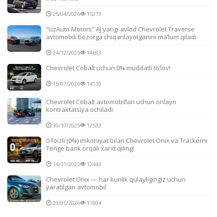
25/04/2026
15373
“UzAuto Motors” AJ yangi avlod Chevrolet Traverse
avtomobili bozorga chiqarilayotganini ma’lum qiladi
24/12/2025
14693
Chevrolet Cobalt uchun 0% muddatli to‘lov!
15/07/2026
14110
Chevrolet Cobalt avtomobillari uchun onlayn
kontraktatsiya ochiladi
30/10/2025
12533
0 foizli (0%) imkoniyat bilan Chevrolet Onix va Trackerni
Tenge bank orqali xarid qiling!
14/11/2025
12443
Chevrolet Onix — har kunlik qulayligingiz uchun
yaratilgan avtomobil
23/05/2026
11804