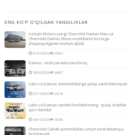
ENG KO'P O'QILGAN YANGILIKLAR
UzAuto Motors yangi Chevrolet Damas Max va
Chevrolet Damas Move modellarini bozorga
chiqarayotganini ma’lum qiladi
01/01/2026
25961
Damas - endi yanada yaxshiroq
18/02/2026
24401
Labo va Damas avtomobillariga qulay xarid imkoniyati
07/11/2025
23210
Labo va Damas xaridini kechiktirmang - qulay shartlar
ayni damda!
04/11/2025
16330
Chevrolet Cobalt avtomobillari uchun kontraktatsiya
boshlanadi