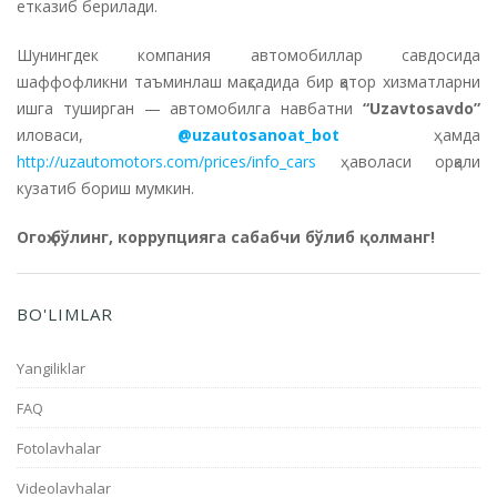
етказиб берилади.
Шунингдек компания автомобиллар савдосида
шаффофликни таъминлаш мақсадида бир қатор хизматларни
ишга туширган — автомобилга навбатни
“Uzavtosavdo”
иловаси,
@uzautosanoat_bot
ҳамда
http://uzautomotors.com/prices/info_cars
ҳаволаси орқали
кузатиб бориш мумкин.
Огоҳ бўлинг, коррупцияга сабабчи бўлиб қолманг!
BO'LIMLAR
Yangiliklar
FAQ
Fotolavhalar
Videolavhalar