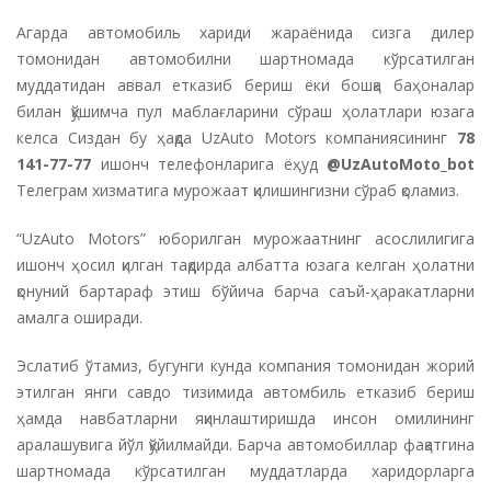
Агарда автомобиль хариди жараёнида сизга дилер
томонидан автомобилни шартномада кўрсатилган
муддатидан аввал етказиб бериш ёки бошқа баҳоналар
билан қўшимча пул маблағларини сўраш ҳолатлари юзага
келса Сиздан бу ҳақда UzAuto Motors компаниясининг
78
141-77-77
ишонч телефонларига ёҳуд
@UzAutoMoto_bot
Телеграм хизматига мурожаат қилишингизни сўраб қоламиз.
“UzAuto Motors” юборилган мурожаатнинг асослилигига
ишонч ҳосил қилган тақдирда албатта юзага келган ҳолатни
қонуний бартараф этиш бўйича барча саъй-ҳаракатларни
амалга оширади.
Эслатиб ўтамиз, бугунги кунда компания томонидан жорий
этилган янги савдо тизимида автомбиль етказиб бериш
ҳамда навбатларни яқинлаштиришда инсон омилининг
аралашувига йўл қўйилмайди. Барча автомобиллар фақатгина
шартномада кўрсатилган муддатларда харидорларга