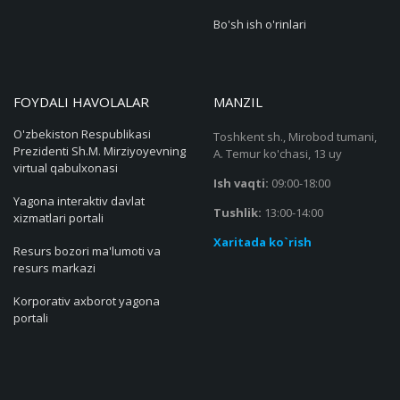
Bo'sh ish o'rinlari
FOYDALI HAVOLALAR
MANZIL
O'zbekiston Respublikasi
Toshkent sh., Mirobod tumani,
Prezidenti Sh.M. Mirziyoyevning
A. Temur ko'chasi, 13 uy
virtual qabulxonasi
Ish vaqti:
09:00-18:00
Yagona interaktiv davlat
Tushlik:
13:00-14:00
xizmatlari portali
Xaritada ko`rish
Resurs bozori ma'lumoti va
resurs markazi
Korporativ axborot yagona
portali