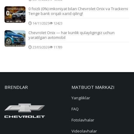
0 foizli (0%) imkoniyat bilan Chevrolet Onix va Trackerni
Tenge bank orqali xarid qiling!
14/11/2025
12423
Chevrolet Onix — har kunlik qulayligingiz uchun
yaratilgan avtomobil
23/05/2026
11789
BRENDLAR
MATBUOT MARKAZI
Yangiliklar
FAQ
Fotolavhalar
Videolavhalar