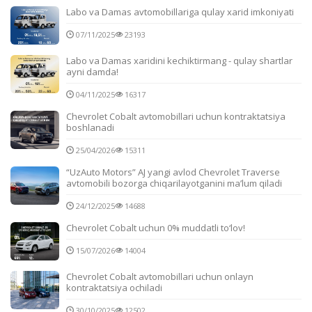
Labo va Damas avtomobillariga qulay xarid imkoniyati
07/11/2025
23193
Labo va Damas xaridini kechiktirmang - qulay shartlar
ayni damda!
04/11/2025
16317
Chevrolet Cobalt avtomobillari uchun kontraktatsiya
boshlanadi
25/04/2026
15311
“UzAuto Motors” AJ yangi avlod Chevrolet Traverse
avtomobili bozorga chiqarilayotganini ma’lum qiladi
24/12/2025
14688
Chevrolet Cobalt uchun 0% muddatli to‘lov!
15/07/2026
14004
Chevrolet Cobalt avtomobillari uchun onlayn
kontraktatsiya ochiladi
30/10/2025
12502