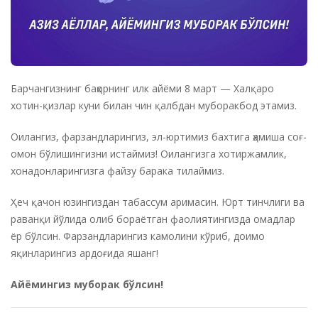
Барчангизнинг баҳорнинг илк айёми 8 март — Халқаро
хотин-қизлар куни билан чин қалбдан муборакбод этамиз.
Оилангиз, фарзандларингиз, эл-юртимиз бахтига ҳамиша соғ-
омон бўлишингизни истаймиз! Оилангизга хотиржамлик,
хонадонларингизга файзу барака тилаймиз.
Ҳеч қачон юзингиздан табассум аримасин. Юрт тинчлиги ва
раванқи йўлида олиб бораётган фаолиятингизда омадлар
ёр бўлсин. Фарзандларингиз камолини кўриб, доимо
яқинларингиз ардоғида яшанг!
Айёмингиз муборак бўлсин!