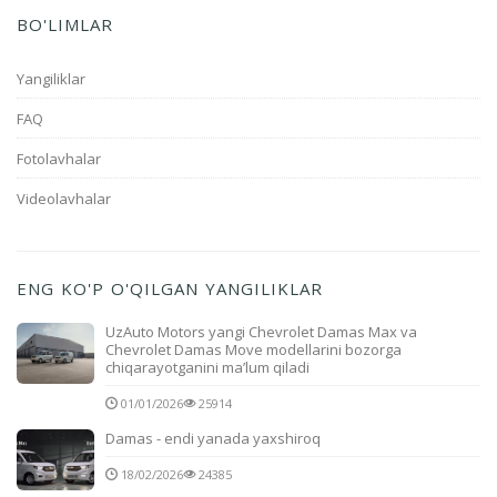
BO'LIMLAR
Yangiliklar
FAQ
Fotolavhalar
Videolavhalar
ENG KO'P O'QILGAN YANGILIKLAR
UzAuto Motors yangi Chevrolet Damas Max va
Chevrolet Damas Move modellarini bozorga
chiqarayotganini ma’lum qiladi
01/01/2026
25914
Damas - endi yanada yaxshiroq
18/02/2026
24385