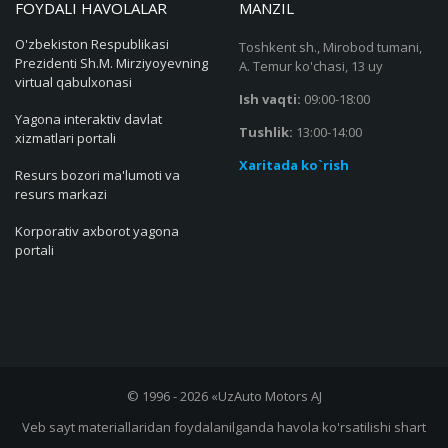
FOYDALI HAVOLALAR
MANZIL
O'zbekiston Respublikasi
Toshkent sh., Mirobod tumani,
Prezidenti Sh.M. Mirziyoyevning
A. Temur ko'chasi, 13 uy
virtual qabulxonasi
Ish vaqti:
09:00-18:00
Yagona interaktiv davlat
Tushlik:
13:00-14:00
xizmatlari portali
Xaritada ko`rish
Resurs bozori ma'lumoti va
resurs markazi
Korporativ axborot yagona
portali
© 1996 - 2026 «UzAuto Motors AJ
Veb sayt materiallaridan foydalanilganda havola ko'rsatilishi shart