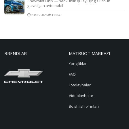
Chevrolet Onix — har kunlik qulayligingiz uchun
yaratilgan avtomobil
23/05/2026
11814
BRENDLAR
MATBUOT MARKAZI
Yangiliklar
FAQ
Fotolavhalar
Videolavhalar
Bo'sh ish o'rinlari