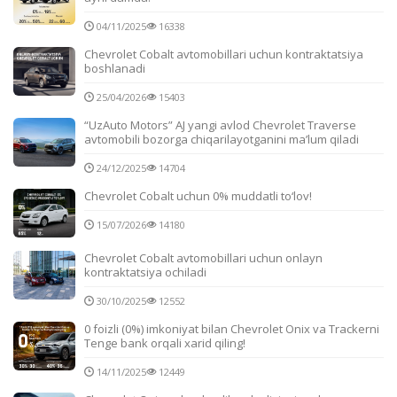
04/11/2025
16338
Chevrolet Cobalt avtomobillari uchun kontraktatsiya
boshlanadi
25/04/2026
15403
“UzAuto Motors” AJ yangi avlod Chevrolet Traverse
avtomobili bozorga chiqarilayotganini ma’lum qiladi
24/12/2025
14704
Chevrolet Cobalt uchun 0% muddatli to‘lov!
15/07/2026
14180
Chevrolet Cobalt avtomobillari uchun onlayn
kontraktatsiya ochiladi
30/10/2025
12552
0 foizli (0%) imkoniyat bilan Chevrolet Onix va Trackerni
Tenge bank orqali xarid qiling!
14/11/2025
12449