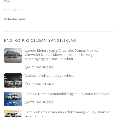
FAQ
Fotolavhalar
Videolavhalar
ENG KO'P O'QILGAN YANGILIKLAR
UzAuto Motors yangi Chevrolet Damas Max va
Chevrolet Damas Move modellarini bozorga
chiqarayotganini ma’lum qiladi
01/01/2026
25981
Damas - endi yanada yaxshiroq
18/02/2026
24417
Labo va Damas avtomobillariga qulay xarid imkoniyati
07/11/2025
23221
Labo va Damas xaridini kechiktirmang - qulay shartlar
ayni damda!