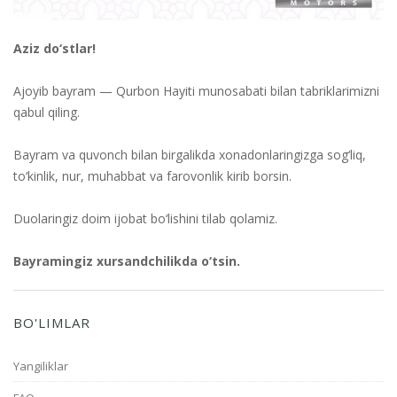
Aziz do‘stlar!
⠀
Ajoyib bayram — Qurbon Hayiti munosabati bilan tabriklarimizni
qabul qiling.
⠀
Bayram va quvonch bilan birgalikda xonadonlaringizga sog‘liq,
to‘kinlik, nur, muhabbat va farovonlik kirib borsin.
⠀
Duolaringiz doim ijobat bo‘lishini tilab qolamiz.
⠀
Bayramingiz xursandchilikda o‘tsin.
BO'LIMLAR
Yangiliklar