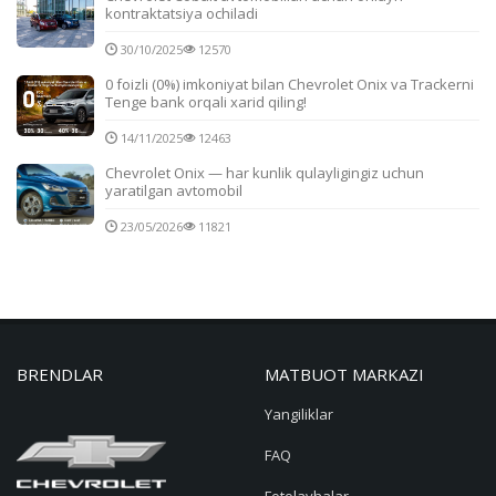
kontraktatsiya ochiladi
30/10/2025
12570
0 foizli (0%) imkoniyat bilan Chevrolet Onix va Trackerni
Tenge bank orqali xarid qiling!
14/11/2025
12463
Chevrolet Onix — har kunlik qulayligingiz uchun
yaratilgan avtomobil
23/05/2026
11821
BRENDLAR
MATBUOT MARKAZI
Yangiliklar
FAQ
Fotolavhalar