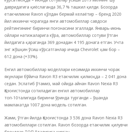
давридагига қиёслаганда 36,7 % ташкил қилди. Бозорда
етакчиликни Ravon қўлдан бермай келаётир – бренд 2020
йил иккинчи чорагида янги автомобиллар савдоси
рейтингининг биринчи поғонасини эгаллади. Январь-июнь
ойлари натижаларига кўра, автомобиллар сотуви ўтган
йилдагига қараганда 369 донадан 4 195 донага етган. Учта
энг жўшқин ўсиш кўрсатганлар ичида Chevrolet ҳам бор –
612 дона (+33%).
Енгил автомобиллар моделлари кесимида иккинчи чорак
якунлари бўйича Ravon R3 етакчилик қилмоқда – 2 041 дона
седан. Эслатиб ўтамиз, май ойида айнан Ravon Nexia R3
Қозоғистонда сотиладиган енгил автомобиллар
топ-10талигида биринчи ўринда турганди – ўшанда
мамлакатда 1007 дона модель сотилган.
Жами, ўтган йилда Қозоғистонда 3 536 дона Ravon Nexia R3
автомобиллари сотилган. Ravon бозорда етакчилик қилувчи
брендлар ТОП-5талигига кирган.