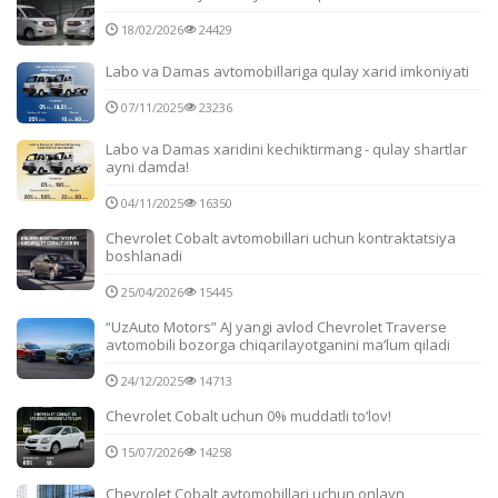
18/02/2026
24429
Labo va Damas avtomobillariga qulay xarid imkoniyati
07/11/2025
23236
Labo va Damas xaridini kechiktirmang - qulay shartlar
ayni damda!
04/11/2025
16350
Chevrolet Cobalt avtomobillari uchun kontraktatsiya
boshlanadi
25/04/2026
15445
“UzAuto Motors” AJ yangi avlod Chevrolet Traverse
avtomobili bozorga chiqarilayotganini ma’lum qiladi
24/12/2025
14713
Chevrolet Cobalt uchun 0% muddatli to‘lov!
15/07/2026
14258
Chevrolet Cobalt avtomobillari uchun onlayn