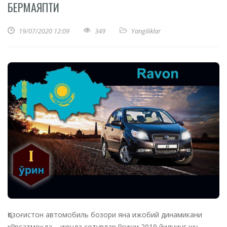
БЕРМАЯПТИ
19/07/2020 12:09
349
Yangiliklar
Қозоғистон автомобиль бозори яна ижобий динамикани
кўрсатмоқда – июнда сотувлар ўсиши 2019 йилнинг шу