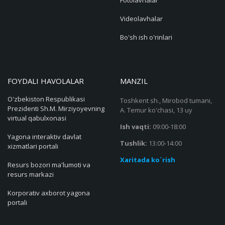
Videolavhalar
Bo'sh ish o'rinlari
FOYDALI HAVOLALAR
MANZIL
O'zbekiston Respublikasi
Toshkent sh., Mirobod tumani,
Prezidenti Sh.M. Mirziyoyevning
A. Temur ko'chasi, 13 uy
virtual qabulxonasi
Ish vaqti:
09:00-18:00
Yagona interaktiv davlat
Tushlik:
13:00-14:00
xizmatlari portali
Xaritada ko`rish
Resurs bozori ma'lumoti va
resurs markazi
Korporativ axborot yagona
portali