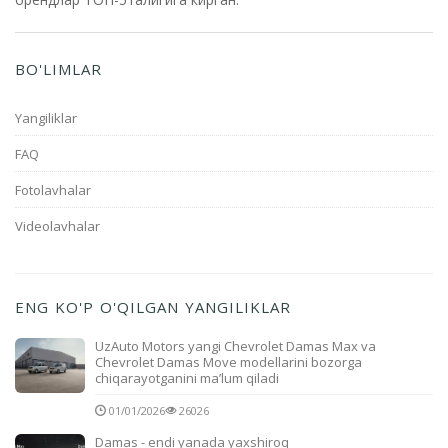
BO'LIMLAR
Yangiliklar
FAQ
Fotolavhalar
Videolavhalar
ENG KO'P O'QILGAN YANGILIKLAR
UzAuto Motors yangi Chevrolet Damas Max va
Chevrolet Damas Move modellarini bozorga
chiqarayotganini ma’lum qiladi
01/01/2026
26026
Damas - endi yanada yaxshiroq