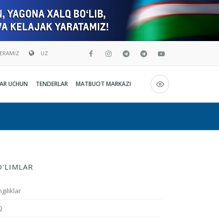
BERAMIZ
UZ
Русский
AR UCHUN
TENDERLAR
MATBUOT MARKAZI
O`zbekcha
English
O'LIMLAR
giliklar
Q