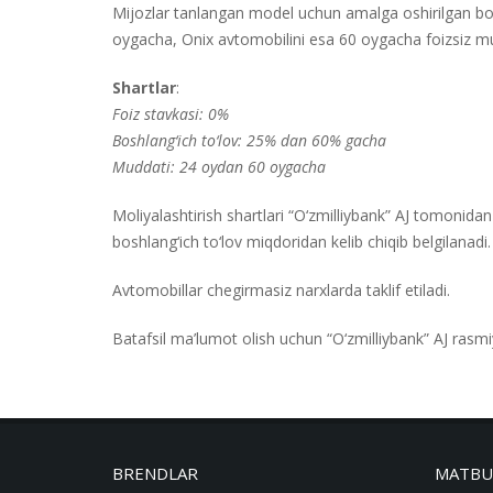
Mijozlar tanlangan model uchun amalga oshirilgan bos
oygacha, Onix avtomobilini esa 60 oygacha foizsiz mud
Shartlar
:
Foiz stavkasi: 0%
Boshlang‘ich to‘lov: 25% dan 60% gacha
Muddati: 24 oydan 60 oygacha
Moliyalashtirish shartlari “O‘zmilliybank” AJ tomonida
boshlang‘ich to‘lov miqdoridan kelib chiqib belgilanadi.
Avtomobillar chegirmasiz narxlarda taklif etiladi.
Batafsil ma’lumot olish uchun “O‘zmilliybank” AJ rasm
BRENDLAR
MATBU