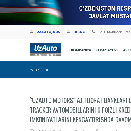
UZAUTOJOBS
HH.UZ
CALL-MARKAZI:
+998
KOMPANIYA
KOMPLAYENS
AVT
Yangiliklar
“UZAUTO MOTORS” AJ TIJORAT BANKLARI 
TRACKER AVTOMOBILLARINI 0 FOIZLI KRED
IMKONIYATLARINI KENGAYTIRISHDA DAVO