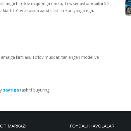
hlang‘ich to‘lov miqdoriga qarab, Tracker avtomobilini 56
datli to‘lov asosida xarid qilish imkoniyatiga ega.
n amalga kiritiladi. To‘lov muddati tanlangan model va
iy
saytiga
tashrif buyuring.
OT MARKAZI
FOYDALI HAVOLALAR