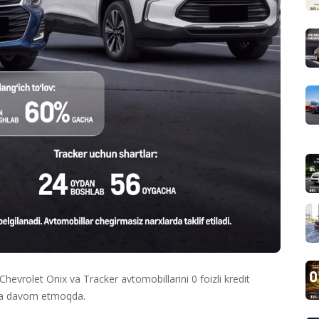
hevrolet Onix va Tracker avtomobillarini 0 foizli kredit
shda davom etmoqda.