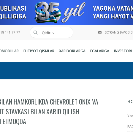
78 141-77-77
SO'RANG JAVOB 
OMOBILLAR
EHTIYOT QISMLAR
XARIDORLARGA
EGALARIGA
INVESTORL
BILAN HAMKORLIKDA CHEVROLET ONIX VA
B
IT STAVKASI BILAN XARID QILISH
Yan
M ETMOQDA
FA