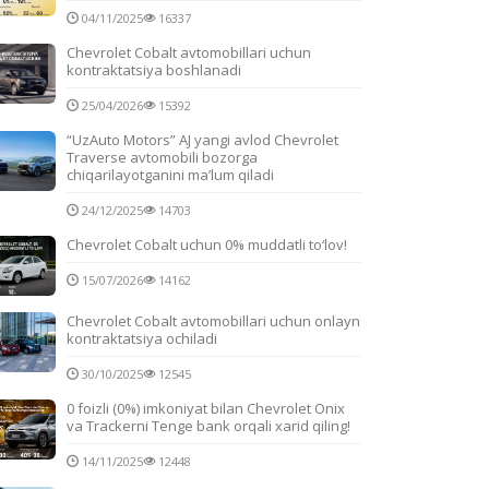
04/11/2025
16337
Chevrolet Cobalt avtomobillari uchun
kontraktatsiya boshlanadi
25/04/2026
15392
“UzAuto Motors” AJ yangi avlod Chevrolet
Traverse avtomobili bozorga
chiqarilayotganini ma’lum qiladi
24/12/2025
14703
Chevrolet Cobalt uchun 0% muddatli to‘lov!
15/07/2026
14162
Chevrolet Cobalt avtomobillari uchun onlayn
kontraktatsiya ochiladi
30/10/2025
12545
0 foizli (0%) imkoniyat bilan Chevrolet Onix
va Trackerni Tenge bank orqali xarid qiling!
14/11/2025
12448