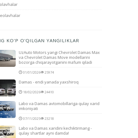
olavhalar
deolavhalar
NG KO'P O'QILGAN YANGILIKLAR
UzAuto Motors yangi Chevrolet Damas Max
va Chevrolet Damas Move modellarini
bozorga chiqarayotganini ma’lum qiladi
01/01/2026
25974
Damas - endi yanada yaxshiroq
18/02/2026
24410
Labo va Damas avtomobillariga qulay xarid
imkoniyati
07/11/2025
23218
Labo va Damas xaridini kechiktirmang -
qulay shartlar ayni damda!