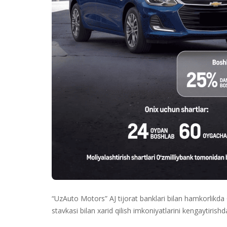
“UzAuto Motors” AJ tijorat banklari bilan hamkorlikda C
stavkasi bilan xarid qilish imkoniyatlarini kengaytiri