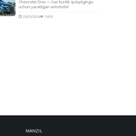
Chevrolet Onix — har kunlik qulayligingiz
uchun yaratilgan avtomobil
23/05/2026
11810
MANZIL