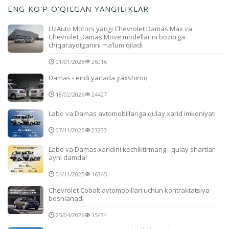
ENG KO'P O'QILGAN YANGILIKLAR
UzAuto Motors yangi Chevrolet Damas Max va
Chevrolet Damas Move modellarini bozorga
chiqarayotganini ma’lum qiladi
01/01/2026
26016
Damas - endi yanada yaxshiroq
18/02/2026
24427
Labo va Damas avtomobillariga qulay xarid imkoniyati
07/11/2025
23233
Labo va Damas xaridini kechiktirmang - qulay shartlar
ayni damda!
04/11/2025
16345
Chevrolet Cobalt avtomobillari uchun kontraktatsiya
boshlanadi
25/04/2026
15434