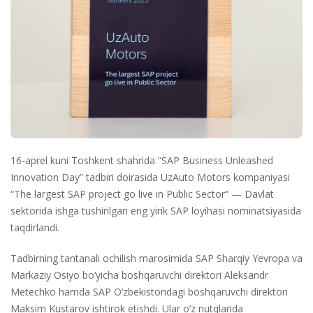
16-aprel kuni Toshkent shahrida “SAP Business Unleashed
Innovation Day” tadbiri doirasida UzAuto Motors kompaniyasi
“The largest SAP project go live in Public Sector” — Davlat
sektorida ishga tushirilgan eng yirik SAP loyihasi nominatsiyasida
taqdirlandi.
Tadbirning tantanali ochilish marosimida SAP Sharqiy Yevropa va
Markaziy Osiyo bo‘yicha boshqaruvchi direktori Aleksandr
Metechko hamda SAP O‘zbekistondagi boshqaruvchi direktori
Maksim Kustarov ishtirok etishdi. Ular o‘z nutqlarida