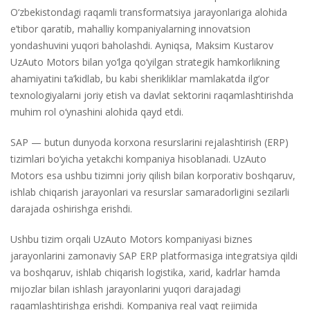
O‘zbekistondagi raqamli transformatsiya jarayonlariga alohida
e’tibor qaratib, mahalliy kompaniyalarning innovatsion
yondashuvini yuqori baholashdi. Ayniqsa, Maksim Kustarov
UzAuto Motors bilan yo‘lga qo‘yilgan strategik hamkorlikning
ahamiyatini ta’kidlab, bu kabi sherikliklar mamlakatda ilg‘or
texnologiyalarni joriy etish va davlat sektorini raqamlashtirishda
muhim rol o‘ynashini alohida qayd etdi.
SAP — butun dunyoda korxona resurslarini rejalashtirish (ERP)
tizimlari bo‘yicha yetakchi kompaniya hisoblanadi. UzAuto
Motors esa ushbu tizimni joriy qilish bilan korporativ boshqaruv,
ishlab chiqarish jarayonlari va resurslar samaradorligini sezilarli
darajada oshirishga erishdi.
Ushbu tizim orqali UzAuto Motors kompaniyasi biznes
jarayonlarini zamonaviy SAP ERP platformasiga integratsiya qildi
va boshqaruv, ishlab chiqarish logistika, xarid, kadrlar hamda
mijozlar bilan ishlash jarayonlarini yuqori darajadagi
raqamlashtirishga erishdi. Kompaniya real vaqt rejimida