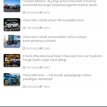
“UzAuto Motors” AJ yangi avlod Chevrolet Traverse
avtomobili bozorga chiqarilayotganini ma’lum qiladi
24/12/2025
14710
Chevrolet Cobalt uchun 0% muddatli to‘lov!
15/07/2026
14237
Chevrolet Cobalt avtomobillari uchun onlayn
kontraktatsiya ochiladi
30/10/2025
12567
0 foizli (0%) imkoniyat bilan Chevrolet Onix va Trackerni
Tenge bank orqali xarid qiling!
14/11/2025
12457
Chevrolet Onix — har kunlik qulayligingiz uchun
yaratilgan avtomobil
23/05/2026
11819