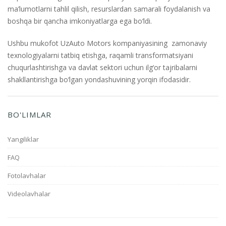
ma’lumotlarni tahlil qilish, resurslardan samarali foydalanish va
boshqa bir qancha imkoniyatlarga ega bo‘ldi.
Ushbu mukofot UzAuto Motors kompaniyasining zamonaviy
texnologiyalarni tatbiq etishga, raqamli transformatsiyani
chuqurlashtirishga va davlat sektori uchun ilg‘or tajribalarni
shakllantirishga bo‘lgan yondashuvining yorqin ifodasidir.
BO'LIMLAR
Yangiliklar
FAQ
Fotolavhalar
Videolavhalar