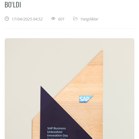
BOʻLDI
17/04/2025 04:52
601
Yangiliklar