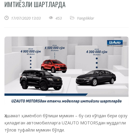
ИМТИЁЗЛИ ШАРТЛАРДА
17/07/2020 13:03
453
Yangiliklar
Ҳашамат ҳамёнбоп бўлиши мумкин – бу сиз кўпдан бери орзу
қиладиган автомобилларга UZAUTO MOTORSдан муддатли
тўлов туфайли мумкин бўлди.