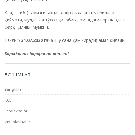
Қайд этиб ўтамизки, акция доирасида автомобиллар
қиймати, муддатли тўлов ҳисобига, амалдаги нархлардан
фарқ қилиши мумкин.
Таклиф
31.07.2020
гача (шу сана ҳам киради) амал қилади.
Харидингиз бароридан келсин!
BO'LIMLAR
Yangiliklar
FAQ
Fotolavhalar
Videolavhalar