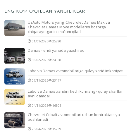
ENG KO'P O'QILGAN YANGILIKLAR
UzAuto Motors yangi Chevrolet Damas Max va
Chevrolet Damas Move modellarini bozorga
chiqarayotganini ma’lum qiladi
01/01/2026
25890
Damas - endi yanada yaxshiroq
18/02/2026
24368
Labo va Damas avtomobillariga qulay xarid imkoniyati
07/11/2025
23177
Labo va Damas xaridini kechiktirmang - qulay shartlar
ayni damda!
04/11/2025
16306
Chevrolet Cobalt avtomobillari uchun kontraktatsiya
boshlanadi
25/04/2026
15269