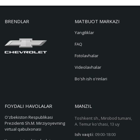
BRENDLAR
MATBUOT MARKAZI
Yangiliklar
FAQ
Fotolavhalar
Videolavhalar
Bo'sh ish o'rinlari
FOYDALI HAVOLALAR
MANZIL
O'zbekiston Respublikasi
Toshkent sh., Mirobod tumani,
Prezidenti Sh.M. Mirziyoyevning
A. Temur ko'chasi, 13 uy
virtual qabulxonasi
Ish vaqti:
09:00-18:00