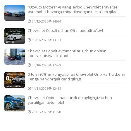
“UzAuto Motors” AJ yangi avlod Chevrolet Traverse
avtomobili bozorga chiqarilayotganini ma’lum qiladi
24/12/2025
14684
Chevrolet Cobalt uchun 0% muddatli to‘lov!
15/07/2026
13931
Chevrolet Cobalt avtomobillari uchun onlayn
kontraktatsiya ochiladi
30/10/2025
12489
0 foizli (0%) imkoniyat bilan Chevrolet Onix va Trackerni
Tenge bank orqali xarid qiling!
14/11/2025
12414
Chevrolet Onix — har kunlik qulayligingiz uchun
yaratilgan avtomobil
23/05/2026
11778