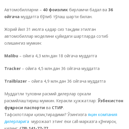
Автомобилларни –
40 фоизлик
бирламчи бадал ва
36
ойгача
муддатга бўлиб тўлаш шарти билан.
Жорий йил 31 июлга қадар сиз тақдим этилган
автомобиллар моделини қуйидаги шартларда сотиб
олишингиз мумкин:
Malibu
– ойига 4,3 млн.дан 18 ойгача муддатга
Tracker
– ойига 4,5 млн.дан 36 ойгача муддатга
Trailblazer
– ойига 4,9 млн.дан 36 ойгача муддатга
Муддатли туловни расмий дилерлар оркали
расмийлаштириш мумкин. Керакли ҳужжатлар:
Ўзбекистон
фуқароси паспорти
ва
СТИР
.
Тафсилотлари қизиқтирадими? Ўзингизга
яқин компания
дилерларига
мурожаат этинг ёки call-марказга қўнғироқ
қилинг:
(78) 141-77-77
.