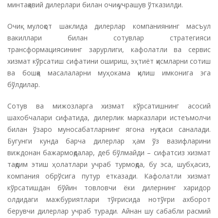
минтақавий дилерлари билан очиқ учрашув ўтказилди.
Очиқ мулоқот шаклида дилерлар компаниянинг масъул
вакиллари билан сотувлар стратегияси
трансформациясининг зарурлиги, кафолатли ва сервис
хизмат кўрсатиш сифатини ошириш, эҳтиёт қисмларни сотиш
ва бошқа масалаларни муҳокама қилиш имконига эга
бўлдилар.
Сотув ва мижозларга хизмат кўрсатишнинг асосий
шахобчалари сифатида, дилерлик марказлари истеъмолчи
билан ўзаро муносабатларнинг ягона нуқтаси саналади.
Бугунги кунда барча дилерлар ҳам ўз вазифларини
виждонан бажармоқдалар, деб бўлмайди – сифатсиз хизмат
тақдим этиш ҳолатлари учраб турмоқда, бу эса, шубҳасиз,
компания обрўсига путур етказади. Кафолатли хизмат
кўрсатишдан бўйин товловчи ёки дилернинг харидор
олдидаги мажбуриятлари тўғрисида нотўғри ахборот
берувчи дилерлар учраб туради. Айнан шу сабабли расмий