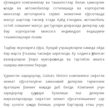
кўламдаги компаниялар ва ташкилотлар билан ҳамкорлик
қилади ва автомобиллар сотилишида ва корпоратив
мижозлар автопаркига сервис хизматини кўрсатишда
махсус шартлар таклиф этади. Қайд этилдики, автомобиль
сотиб олишнинг махсус дастурлари доирасида дилерлар ҳар
бир корпоратив мижозга индивидуал ёндашувни
таъминлашлари лозим.
Тадбир якунларига кўра, бундай учрашувларни камида ойда
бир марта ўтказиш таклифи киритилди, бу олдинга қўйилган
вазифаларни ўзаро мувофиқликда ва тартибли амалга
ошириш имконини беради.
Ҳурматли харидорлар, UzAuto Motors компанияси сифатли
хизмат кўрсатилувчи замонавий дилерлик тармоғини
яратишни ўзининг мақсади деб билди. Компания учун
харидорлар ҳуқуқлари бузилиши ёки дилерлик
марказларларида сифатсиз хизмат кўрсатилишининг ҳар
бир ҳолати ҳақида билиши, уларни бартараф этиш учун,