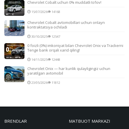
Chevrolet Cobalt uchun 0% muddatli to‘lov!
15/07/2026
14168
Chevrolet Cobalt avtomobillari uchun onlayn
kontraktatsiya ochiladi
30/10/2025
12547
0 foizli (0%) imkoniyat bilan Chevrolet Onix va Trackerni
Tenge bank orqali xarid qiling!
14/11/2025
12448
Chevrolet Onix — har kunlik qulayligingiz uchun
yaratilgan avtomobil
23/05/2026
11812
BRENDLAR
MATBUOT MARKAZI