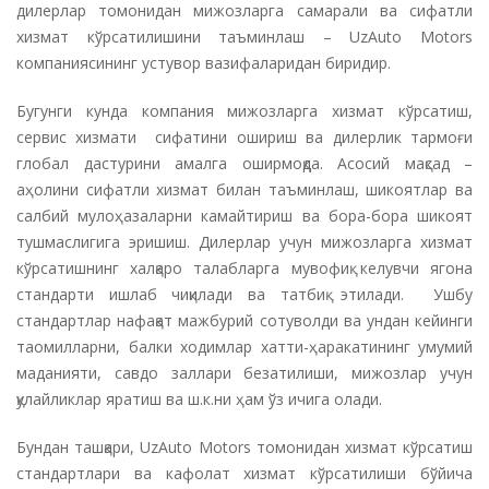
дилерлар томонидан мижозларга самарали ва сифатли
хизмат кўрсатилишини таъминлаш – UzAuto Motors
компаниясининг устувор вазифаларидан биридир.
Бугунги кунда компания мижозларга хизмат кўрсатиш,
сервис хизмати сифатини ошириш ва дилерлик тармоғи
глобал дастурини амалга оширмоқда. Асосий мақсад –
аҳолини сифатли хизмат билан таъминлаш, шикоятлар ва
салбий мулоҳазаларни камайтириш ва бора-бора шикоят
тушмаслигига эришиш. Дилерлар учун мижозларга хизмат
кўрсатишнинг халқаро талабларга мувофиқ келувчи ягона
стандарти ишлаб чиқилади ва татбиқ этилади. Ушбу
стандартлар нафақат мажбурий сотуволди ва ундан кейинги
таомилларни, балки ходимлар хатти-ҳаракатининг умумий
маданияти, савдо заллари безатилиши, мижозлар учун
қулайликлар яратиш ва ш.к.ни ҳам ўз ичига олади.
Бундан ташқари, UzAuto Motors томонидан хизмат кўрсатиш
стандартлари ва кафолат хизмат кўрсатилиши бўйича