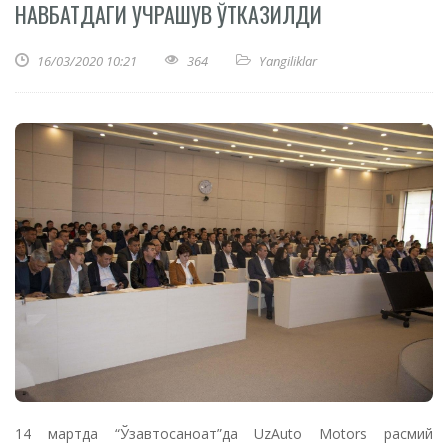
НАВБАТДАГИ УЧРАШУВ ЎТКАЗИЛДИ
16/03/2020 10:21
364
Yangiliklar
14 мартда “Ўзавтосаноат”да UzAuto Motors расмий