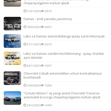
chiqarayotganini ma’lum qiladi
01/01/2026
25975
Damas - endi yanada yaxshiroq
18/02/2026
24413
Labo va Damas avtomobillariga qulay xarid imkoniyati
07/11/2025
23219
Labo va Damas xaridini kechiktirmang - qulay shartlar
ayni damda!
04/11/2025
16337
Chevrolet Cobalt avtomobillari uchun kontraktatsiya
boshlanadi
25/04/2026
15396
“UzAuto Motors” AJ yangi avlod Chevrolet Traverse
avtomobili bozorga chiqarilayotganini ma’lum qiladi
24/12/2025
14704