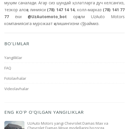
муҳим саналади. Агар сиз шундай ҳолатларга дуч келсангиз,
тезкор алоқа линияси
(78) 147 14 14
, колл-марказ
(78) 141 77
77
ёки
@UzAutomoto_bot
орқали UzAuto Motors
компаниясига мурожаат қилишингизни сўраймиз.
BO'LIMLAR
Yangiliklar
FAQ
Fotolavhalar
Videolavhalar
ENG KO'P O'QILGAN YANGILIKLAR
UzAuto Motors yangi Chevrolet Damas Max va
Chevrolet Damas Move modellarini bozorga