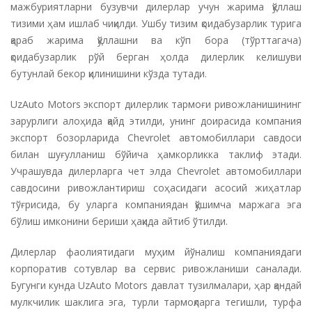
мажбуриятларни бузувчи дилерлар учун жарима қўллаш
тизими ҳам ишлаб чиқилди. Ушбу тизим қоидабузарлик турига
қараб жарима қўллашни ва кўп бора (тўрттагача)
қоидабузарлик рўй берган ҳолда дилерлик келишуви
бутунлай бекор қилинишини кўзда тутади.
UzAuto Motors экспорт дилерлик тармоғи ривожланишининг
зарурлиги алоҳида қайд этилди, унинг доирасида компания
экспорт бозорларида Chevrolet автомобиллари савдоси
билан шуғулланиш бўйича ҳамкорликка таклиф этади.
Учрашувда дилерларга чет элда Chevrolet автомобиллари
савдосини ривожлантириш соҳасидаги асосий жиҳатлар
тўғрисида, бу уларга компаниядан қўшимча маржага эга
бўлиш имконини бериши ҳақида айтиб ўтилди.
Дилерлар фаолиятидаги муҳим йўналиш компаниядаги
корпоратив сотувлар ва сервис ривожланиши саналади.
Бугунги кунда UzAuto Motors давлат тузилмалари, ҳар қандай
мулкчилик шаклига эга, турли тармоқларга тегишли, турфа