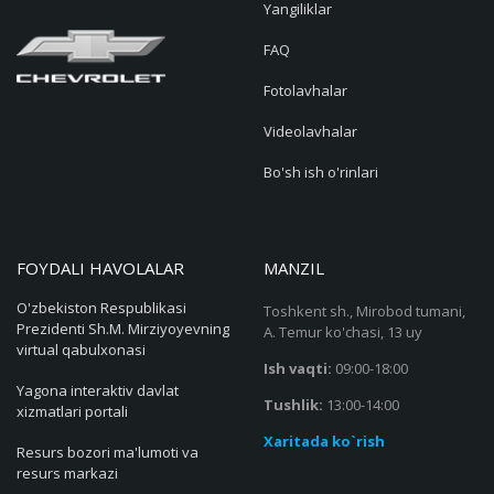
Yangiliklar
FAQ
Fotolavhalar
Videolavhalar
Bo'sh ish o'rinlari
FOYDALI HAVOLALAR
MANZIL
O'zbekiston Respublikasi
Toshkent sh., Mirobod tumani,
Prezidenti Sh.M. Mirziyoyevning
A. Temur ko'chasi, 13 uy
virtual qabulxonasi
Ish vaqti:
09:00-18:00
Yagona interaktiv davlat
Tushlik:
13:00-14:00
xizmatlari portali
Xaritada ko`rish
Resurs bozori ma'lumoti va
resurs markazi