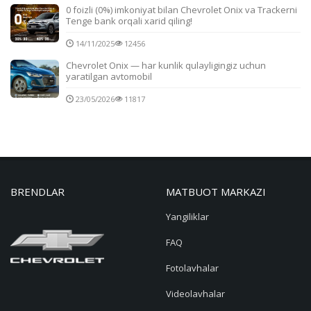
0 foizli (0%) imkoniyat bilan Chevrolet Onix va Trackerni
Tenge bank orqali xarid qiling!
14/11/2025
12456
Chevrolet Onix — har kunlik qulayligingiz uchun
yaratilgan avtomobil
23/05/2026
11817
BRENDLAR
MATBUOT MARKAZI
Yangiliklar
FAQ
Fotolavhalar
Videolavhalar