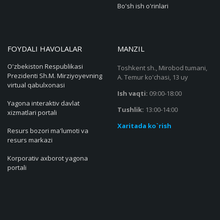
Bo'sh ish o'rinlari
FOYDALI HAVOLALAR
MANZIL
O'zbekiston Respublikasi
Toshkent sh., Mirobod tumani,
Prezidenti Sh.M. Mirziyoyevning
A. Temur ko'chasi, 13 uy
virtual qabulxonasi
Ish vaqti:
09:00-18:00
Yagona interaktiv davlat
Tushlik:
13:00-14:00
xizmatlari portali
Xaritada ko`rish
Resurs bozori ma'lumoti va
resurs markazi
Korporativ axborot yagona
portali