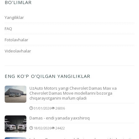
BO'LIMLAR
Yangiliklar
FAQ
Fotolavhalar
Videolavhalar
ENG KO'P O'QILGAN YANGILIKLAR
UzAuto Motors yangi Chevrolet Damas Max va
Chevrolet Damas Move modellarini bozorga
chiqarayotganini ma’lum qiladi
01/01/2026
26006
Damas - endi yanada yaxshiroq
18/02/2026
24422