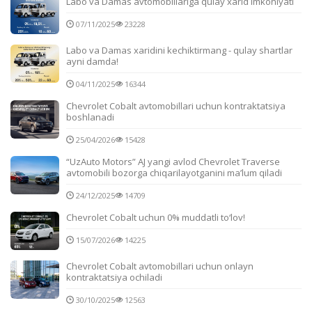
Labo va Damas avtomobillariga qulay xarid imkoniyati
07/11/2025
23228
Labo va Damas xaridini kechiktirmang - qulay shartlar
ayni damda!
04/11/2025
16344
Chevrolet Cobalt avtomobillari uchun kontraktatsiya
boshlanadi
25/04/2026
15428
“UzAuto Motors” AJ yangi avlod Chevrolet Traverse
avtomobili bozorga chiqarilayotganini ma’lum qiladi
24/12/2025
14709
Chevrolet Cobalt uchun 0% muddatli to‘lov!
15/07/2026
14225
Chevrolet Cobalt avtomobillari uchun onlayn
kontraktatsiya ochiladi
30/10/2025
12563