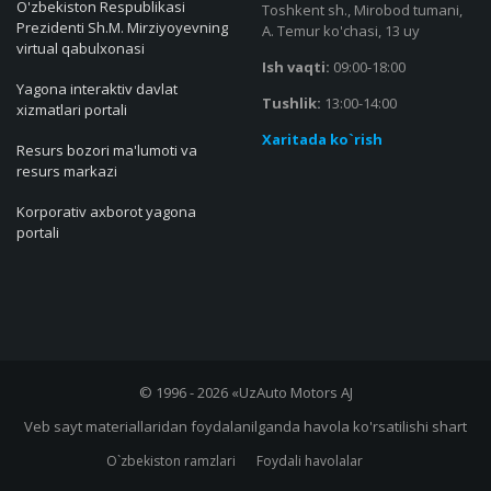
O'zbekiston Respublikasi
Toshkent sh., Mirobod tumani,
Prezidenti Sh.M. Mirziyoyevning
A. Temur ko'chasi, 13 uy
virtual qabulxonasi
Ish vaqti:
09:00-18:00
Yagona interaktiv davlat
Tushlik:
13:00-14:00
xizmatlari portali
Xaritada ko`rish
Resurs bozori ma'lumoti va
resurs markazi
Korporativ axborot yagona
portali
© 1996 - 2026 «UzAuto Motors AJ
Veb sayt materiallaridan foydalanilganda havola ko'rsatilishi shart
O`zbekiston ramzlari
Foydali havolalar