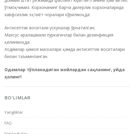
доимий штат режимида фаолият юритаётганини ҳам айтиб
ўтмоқчимиз. Корхонанинг барча дилерлик корхоналарида
хавфсизлик эҳтиёт чоралари кўрилмоқда:
Антисептик воситали ускуналар ўрнатилган;
Махсус аралашмали пуркагичлар билан дезинфикция
қилинмоқда;
Ходимлар ҳимоя маскалари ҳамда антисептик воситалари
билан таъминланган.
Одамлар тўпланадиган жойлардан сақланинг, уйда
қолинг!
BO'LIMLAR
Yangiliklar
FAQ
Fotolavhalar