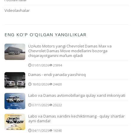
Videolavhalar
ENG KO'P O'QILGAN YANGILIKLAR
UzAuto Motors yangi Chevrolet Damas Max va
Chevrolet Damas Move modellarini bozorga
chiqarayotganini ma’lum qiladi
01/01/2026
25994
Damas - endi yanada yaxshiroq
18/02/2026
24420
Labo va Damas avtomobillariga qulay xarid imkoniyati
07/11/2025
23222
Labo va Damas xaridini kechiktirmang - qulay shartlar
ayni damda!
04/11/2025
16340