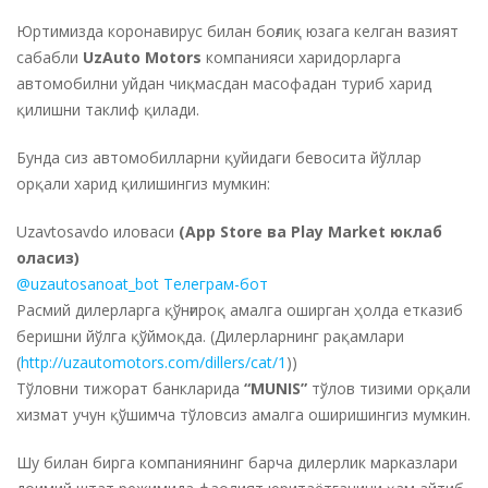
Юртимизда коронавирус билан боғлиқ юзага келган вазият
сабабли
UzAuto Motors
компанияси харидорларга
автомобилни уйдан чиқмасдан масофадан туриб харид
қилишни таклиф қилади.
Бунда сиз автомобилларни қуйидаги бевосита йўллар
орқали харид қилишингиз мумкин:
Uzavtosavdo иловаси
(App Store ва Play Market юклаб
оласиз)
@uzautosanoat_bot Телеграм-бот
Расмий дилерларга қўнғироқ амалга оширган ҳолда етказиб
беришни йўлга қўймоқда. (Дилерларнинг рақамлари
(
http://uzautomotors.com/dillers/cat/1
))
Тўловни тижорат банкларида
“MUNIS”
тўлов тизими орқали
хизмат учун қўшимча тўловсиз амалга оширишингиз мумкин.
Шу билан бирга компаниянинг барча дилерлик марказлари