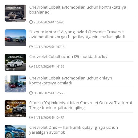
Chevrolet Cobalt avtomobillari uchun kontraktatsiya
boshlanadi
25/04/2026
15420
“UzAuto Motors” AJ yangi avlod Chevrolet Traverse
avtomobili bozorga chiqarilayotganini ma’lum qiladi
24/12/2025
14706
Chevrolet Cobalt uchun 0% muddatli to‘lov!
15/07/2026
14199
Chevrolet Cobalt avtomobillari uchun onlayn
kontraktatsiya ochiladi
30/10/2025
12555
0 foizli (0%) imkoniyat bilan Chevrolet Onix va Trackerni
Tenge bank orqali xarid qiling!
14/11/2025
12452
Chevrolet Onix — har kunlik qulayligingiz uchun
yaratilgan avtomobil