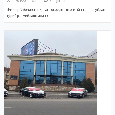
01/04/2020 16:41
|
Yangiliklar
Илк бор Ўзбекистонда: автокредитни онлайн тарзда уйдан
туриб расмийлаштиринг!