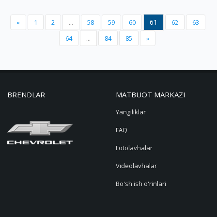
61
«
1
2
...
58
59
60
62
63
64
...
84
85
»
BRENDLAR
MATBUOT MARKAZI
Yangiliklar
FAQ
Fotolavhalar
Videolavhalar
Bo'sh ish o'rinlari