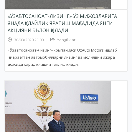
«ЎЗАВТОСАНОАТ-ЛИЗИНГ» ЎЗ МИЖОЗЛАРИГА
ЯНАДА ҚУЛАЙЛИК ЯРАТИШ МАҚСАДИДА ЯНГИ
АКЦИЯНИ ЭЪЛОН ҚИЛАДИ
30/03/2020 23:00
|
Yangiliklar
«Ўзавтосаноат-Лизинг» компанияси UzAuto Motors ишлаб
чиқараётган автомобилларни лизинг ва молиявий ижара
асосида харид қилишни таклиф қилади.