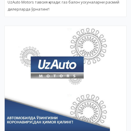
UzAuto Motors тавсия қилади: газ балон ускуналарни расмий
дилeрларда ўрнатинг!