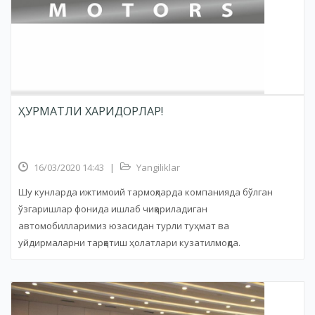
ҲУРМАТЛИ ХАРИДОРЛАР!
16/03/2020 14:43
|
Yangiliklar
Шу кунларда ижтимоий тармоқларда компанияда бўлган
ўзгаришлар фонида ишлаб чиқариладиган
автомобилларимиз юзасидан турли туҳмат ва
уйдирмаларни тарқатиш ҳолатлари кузатилмоқда.