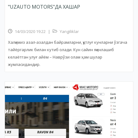
"UZAUTO MOTORS"ДА ХАШАР
14/03/2020 19:22
|
Yangiliklar
Халқимиз азал-азалдан байрамларни, қутлуғ кунларни ўзгача
тайёргарлик билан кутиб олади. Кун сайин яқинлашиб
келаётган улуғ айём – Наврўзи олам ҳам шулар
жумласидандир.