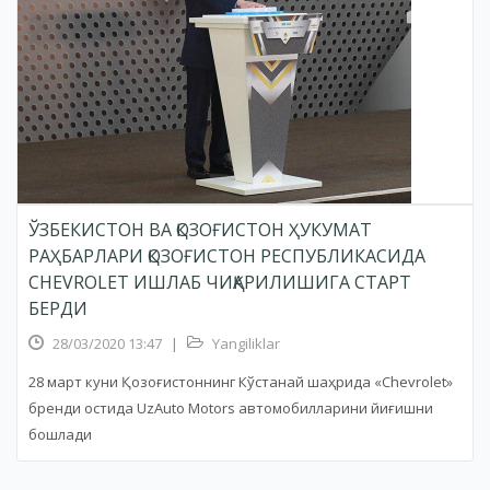
ЎЗБЕКИСТОН ВА ҚОЗОҒИСТОН ҲУКУМАТ
РАҲБАРЛАРИ ҚОЗОҒИСТОН РЕСПУБЛИКАСИДА
CHEVROLET ИШЛАБ ЧИҚАРИЛИШИГА СТАРТ
БЕРДИ
28/03/2020 13:47
|
Yangiliklar
28 март куни Қозоғистоннинг Кўстанай шаҳрида «Chevrolet»
бренди остида UzAuto Motors автомобилларини йиғишни
бошлади