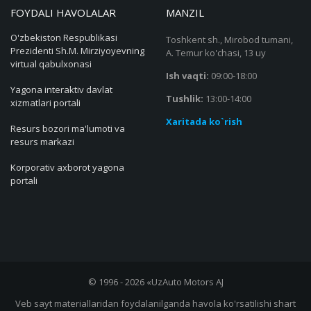
FOYDALI HAVOLALAR
MANZIL
O'zbekiston Respublikasi
Toshkent sh., Mirobod tumani,
Prezidenti Sh.M. Mirziyoyevning
A. Temur ko'chasi, 13 uy
virtual qabulxonasi
Ish vaqti:
09:00-18:00
Yagona interaktiv davlat
Tushlik:
13:00-14:00
xizmatlari portali
Xaritada ko`rish
Resurs bozori ma'lumoti va
resurs markazi
Korporativ axborot yagona
portali
© 1996 - 2026 «UzAuto Motors AJ
Veb sayt materiallaridan foydalanilganda havola ko'rsatilishi shart