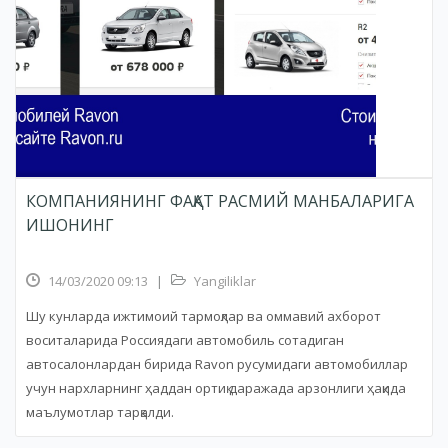
КОМПАНИЯНИНГ ФАҚАТ РАСМИЙ МАНБАЛАРИГА
ИШОНИНГ
14/03/2020 09:13
|
Yangiliklar
Шу кунларда ижтимоий тармоқлар ва оммавий ахборот
воситаларида Россиядаги автомобиль сотадиган
автосалонлардан бирида Ravon русумидаги автомобиллар
учун нархларнинг ҳаддан ортиқ даражада арзонлиги ҳақида
маълумотлар тарқалди.