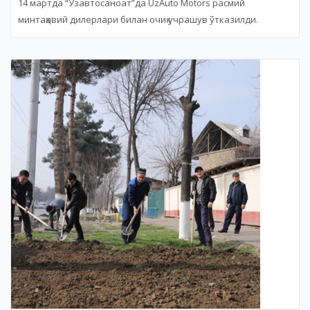
14 мартда “Ўзавтосаноат”да UzAuto Motors расмий
минтақавий дилерлари билан очиқ учрашув ўтказилди.