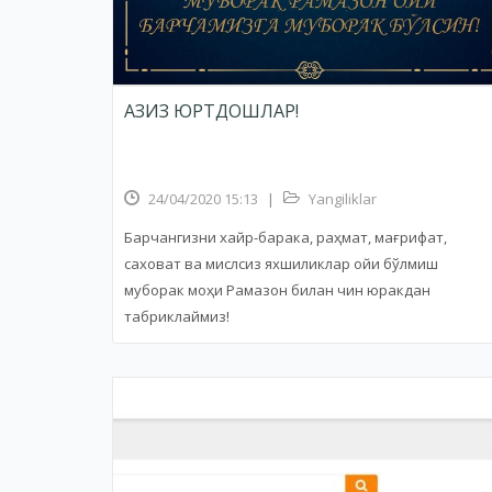
АЗИЗ ЮРТДОШЛАР!
24/04/2020 15:13
|
Yangiliklar
Барчангизни хайр-барака, раҳмат, мағрифат,
саховат ва мислсиз яхшиликлар ойи бўлмиш
муборак моҳи Рамазон билан чин юракдан
табриклаймиз!