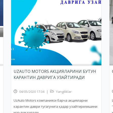
UZAUTO MOTORS АКЦИЯЛАРИНИ БУТУН
КАРАНТИН ДАВРИГА УЗАЙТИРАДИ
04/05/2020 17:34
|
Yangiliklar
UzAuto Motors компанияси барча акцияларни
карантин даври тугагунига қадар узайтирилишини
маълум қилади.