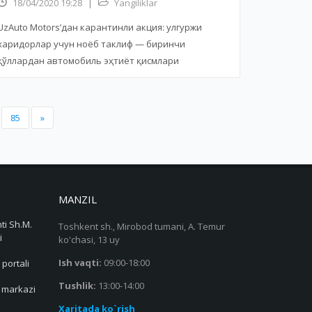
18/04/2020 19:28
|
Yangiliklar
UzAuto Motors’дан карантинли акция: улгуржи
харидорлар учун ноёб таклиф — биринчи
қўллардан автомобиль эҳтиёт қисмлари
85
»
MANZIL
ti Sh.M.
Toshkent sh., Mirobod tumani, A. Temur
i
ko'chasi, 13 uy
Ish vaqti:
09:00-18:00
 portali
Tushlik:
13:00-14:00
s markazi
Xaritada ko`rish