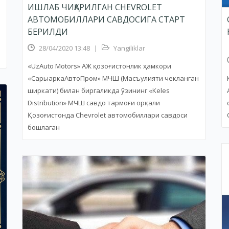
ИШЛАБ ЧИҚАРИЛГАН CHEVROLET
АВТОМОБИЛЛАРИ САВДОСИГА СТАРТ
БЕРИЛДИ
28/04/2020 13:48
|
Yangiliklar
«UzAuto Motors» АЖ қозоғистонлик ҳамкори
«СарыаркаАвтоПром» МЧШ (Масъулияти чекланган
ширкати) билан биргаликда ўзининг «Keles
Distribution» МЧШ савдо тармоғи орқали
Қозоғистонда Chevrolet автомобиллари савдоси
бошлаган