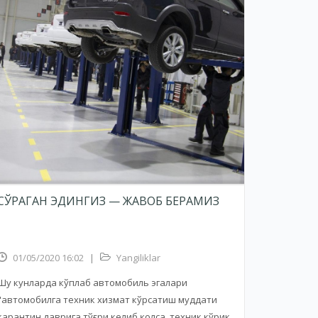
СЎРАГАН ЭДИНГИЗ — ЖАВОБ БЕРАМИЗ
01/05/2020 16:02
|
Yangiliklar
Шу кунларда кўплаб автомобиль эгалари
"автомобилга техник хизмат кўрсатиш муддати
карантин даврига тўғри келиб қолса, техник кўрик