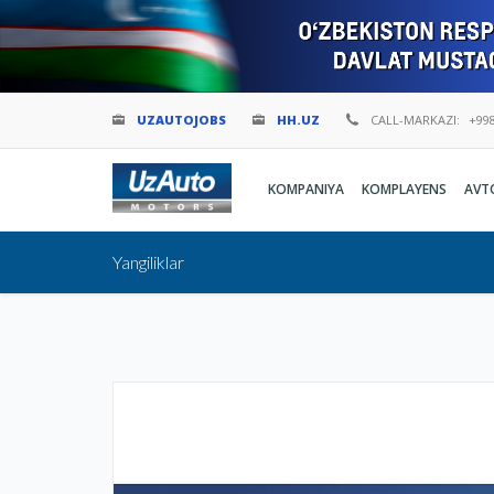
UZAUTOJOBS
HH.UZ
CALL-MARKAZI:
+998
KOMPANIYA
KOMPLAYENS
AVT
Yangiliklar