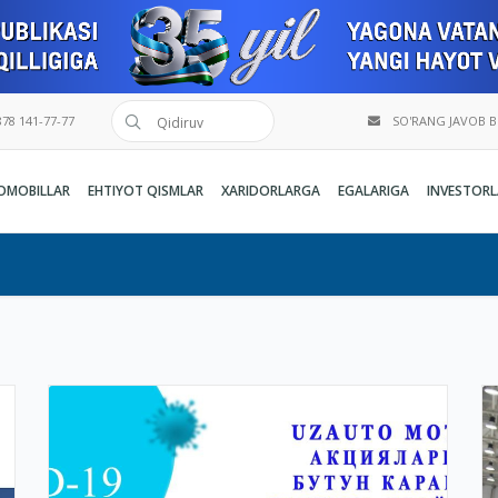
78 141-77-77
SO'RANG JAVOB 
OMOBILLAR
EHTIYOT QISMLAR
XARIDORLARGA
EGALARIGA
INVESTORL