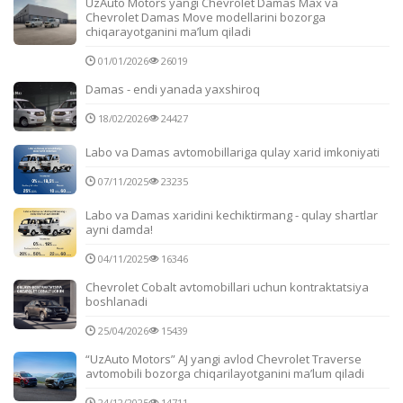
UzAuto Motors yangi Chevrolet Damas Max va
Chevrolet Damas Move modellarini bozorga
chiqarayotganini ma’lum qiladi
01/01/2026
26019
Damas - endi yanada yaxshiroq
18/02/2026
24427
Labo va Damas avtomobillariga qulay xarid imkoniyati
07/11/2025
23235
Labo va Damas xaridini kechiktirmang - qulay shartlar
ayni damda!
04/11/2025
16346
Chevrolet Cobalt avtomobillari uchun kontraktatsiya
boshlanadi
25/04/2026
15439
“UzAuto Motors” AJ yangi avlod Chevrolet Traverse
avtomobili bozorga chiqarilayotganini ma’lum qiladi
24/12/2025
14711