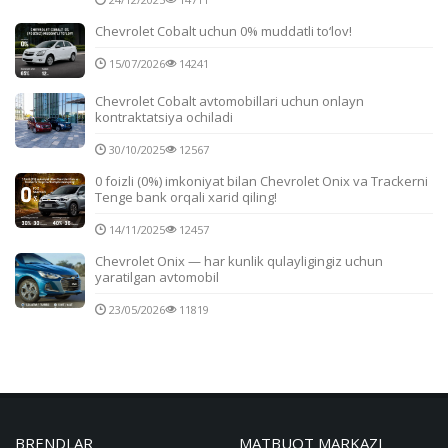
Chevrolet Cobalt uchun 0% muddatli to‘lov!
15/07/2026
14241
Chevrolet Cobalt avtomobillari uchun onlayn
kontraktatsiya ochiladi
30/10/2025
12567
0 foizli (0%) imkoniyat bilan Chevrolet Onix va Trackerni
Tenge bank orqali xarid qiling!
14/11/2025
12457
Chevrolet Onix — har kunlik qulayligingiz uchun
yaratilgan avtomobil
23/05/2026
11819
BRENDLAR
MATBUOT MARKAZI