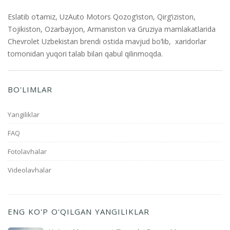
Eslatib o‘tamiz, UzAuto Motors Qozog‘iston, Qirg‘iziston,
Tojikiston, Ozarbayjon, Armaniston va Gruziya mamlakatlarida
Chevrolet Uzbekistan brendi ostida mavjud bo‘lib, xaridorlar
tomonidan yuqori talab bilan qabul qilinmoqda.
BO'LIMLAR
Yangiliklar
FAQ
Fotolavhalar
Videolavhalar
ENG KO'P O'QILGAN YANGILIKLAR