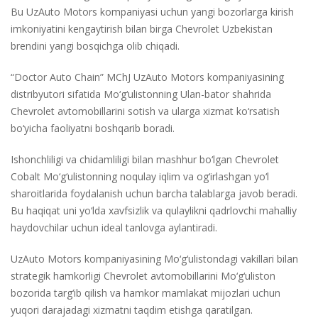
Bu UzAuto Motors kompaniyasi uchun yangi bozorlarga kirish
imkoniyatini kengaytirish bilan birga Chevrolet Uzbekistan
brendini yangi bosqichga olib chiqadi.
“Doctor Auto Chain” MChJ UzAuto Motors kompaniyasining
distribyutori sifatida Mo‘g‘ulistonning Ulan-bator shahrida
Chevrolet avtomobillarini sotish va ularga xizmat ko‘rsatish
bo‘yicha faoliyatni boshqarib boradi.
Ishonchliligi va chidamliligi bilan mashhur bo‘lgan Chevrolet
Cobalt Mo‘g‘ulistonning noqulay iqlim va og‘irlashgan yo‘l
sharoitlarida foydalanish uchun barcha talablarga javob beradi.
Bu haqiqat uni yo‘lda xavfsizlik va qulaylikni qadrlovchi mahalliy
haydovchilar uchun ideal tanlovga aylantiradi.
UzAuto Motors kompaniyasining Mo‘g‘ulistondagi vakillari bilan
strategik hamkorligi Chevrolet avtomobillarini Mo‘g‘uliston
bozorida targ‘ib qilish va hamkor mamlakat mijozlari uchun
yuqori darajadagi xizmatni taqdim etishga qaratilgan.