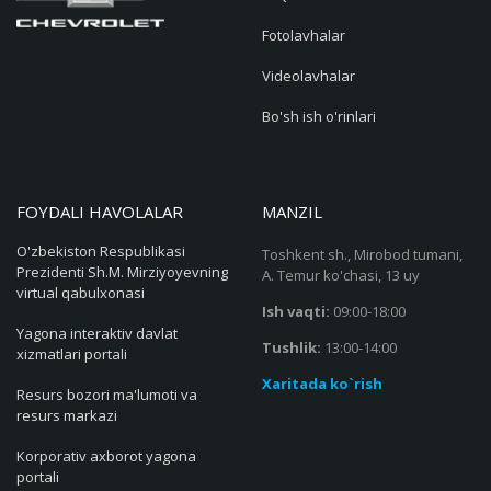
Fotolavhalar
Videolavhalar
Bo'sh ish o'rinlari
FOYDALI HAVOLALAR
MANZIL
O'zbekiston Respublikasi
Toshkent sh., Mirobod tumani,
Prezidenti Sh.M. Mirziyoyevning
A. Temur ko'chasi, 13 uy
virtual qabulxonasi
Ish vaqti:
09:00-18:00
Yagona interaktiv davlat
Tushlik:
13:00-14:00
xizmatlari portali
Xaritada ko`rish
Resurs bozori ma'lumoti va
resurs markazi
Korporativ axborot yagona
portali