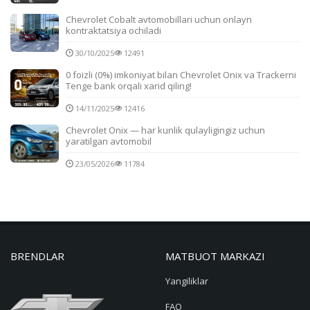
Chevrolet Cobalt avtomobillari uchun onlayn
kontraktatsiya ochiladi
30/10/2025
12491
0 foizli (0%) imkoniyat bilan Chevrolet Onix va Trackerni
Tenge bank orqali xarid qiling!
14/11/2025
12416
Chevrolet Onix — har kunlik qulayligingiz uchun
yaratilgan avtomobil
23/05/2026
11784
BRENDLAR
MATBUOT MARKAZI
Yangiliklar
FAQ