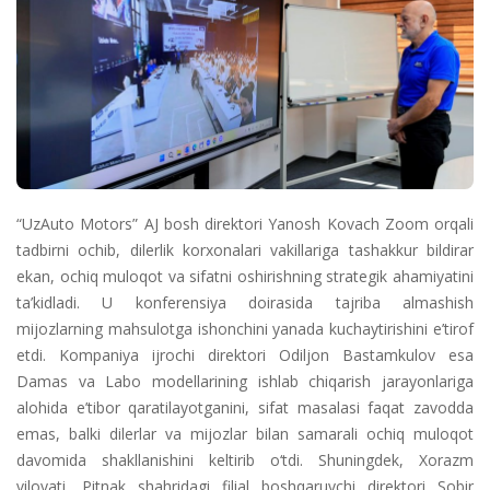
“UzAuto Motors” AJ bosh direktori Yanosh Kovach Zoom orqali
tadbirni ochib, dilerlik korxonalari vakillariga tashakkur bildirar
ekan, ochiq muloqot va sifatni oshirishning strategik ahamiyatini
ta’kidladi. U konferensiya doirasida tajriba almashish
mijozlarning mahsulotga ishonchini yanada kuchaytirishini e’tirof
etdi. Kompaniya ijrochi direktori Odiljon Bastamkulov esa
Damas va Labo modellarining ishlab chiqarish jarayonlariga
alohida e’tibor qaratilayotganini, sifat masalasi faqat zavodda
emas, balki dilerlar va mijozlar bilan samarali ochiq muloqot
davomida shakllanishini keltirib o‘tdi. Shuningdek, Xorazm
viloyati, Pitnak shahridagi filial boshqaruvchi direktori Sobir