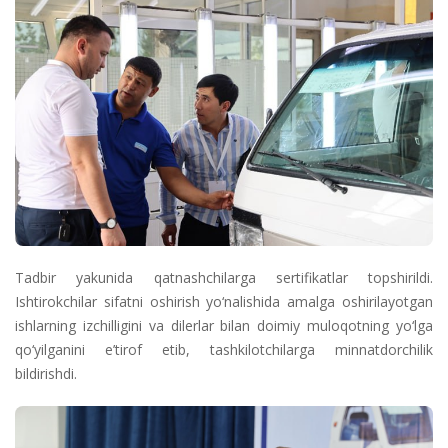
Tadbir yakunida qatnashchilarga sertifikatlar topshirildi.
Ishtirokchilar sifatni oshirish yo‘nalishida amalga oshirilayotgan
ishlarning izchilligini va dilerlar bilan doimiy muloqotning yo‘lga
qo‘yilganini e’tirof etib, tashkilotchilarga minnatdorchilik
bildirishdi.