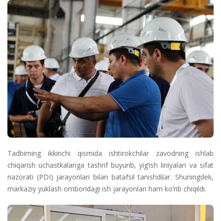
Tadbirning ikkinchi qismida ishtirokchilar zavodning ishlab
chiqarish uchastkalariga tashrif buyurib, yig‘ish liniyalari va sifat
nazorati (PDI) jarayonlari bilan batafsil tanishdilar. Shuningdek,
markaziy yuklash omboridagi ish jarayonlari ham ko‘rib chiqildi.