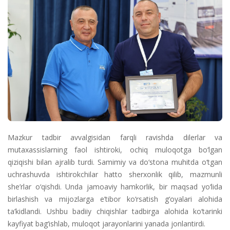
Mazkur tadbir avvalgisidan farqli ravishda dilerlar va
mutaxassislarning faol ishtiroki, ochiq muloqotga bo‘lgan
qiziqishi bilan ajralib turdi. Samimiy va do‘stona muhitda o‘tgan
uchrashuvda ishtirokchilar hatto sherxonlik qilib, mazmunli
she’rlar o‘qishdi. Unda jamoaviy hamkorlik, bir maqsad yo‘lida
birlashish va mijozlarga e’tibor ko‘rsatish g‘oyalari alohida
ta’kidlandi. Ushbu badiiy chiqishlar tadbirga alohida ko‘tarinki
kayfiyat bag‘ishlab, muloqot jarayonlarini yanada jonlantirdi.