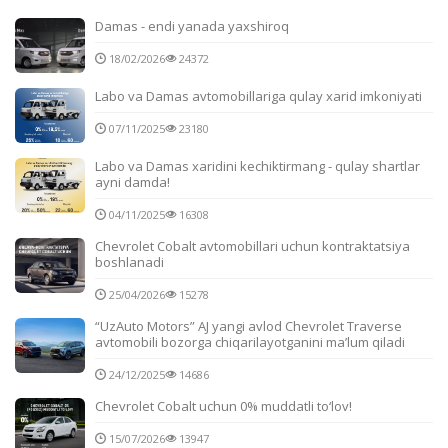
Damas - endi yanada yaxshiroq
18/02/2026
24372
Labo va Damas avtomobillariga qulay xarid imkoniyati
07/11/2025
23180
Labo va Damas xaridini kechiktirmang - qulay shartlar
ayni damda!
04/11/2025
16308
Chevrolet Cobalt avtomobillari uchun kontraktatsiya
boshlanadi
25/04/2026
15278
“UzAuto Motors” AJ yangi avlod Chevrolet Traverse
avtomobili bozorga chiqarilayotganini ma’lum qiladi
24/12/2025
14686
Chevrolet Cobalt uchun 0% muddatli to‘lov!
15/07/2026
13947