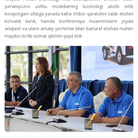
Jumaniyozov ushbu modellarning bozordagi ulushi ortib
borayotgani sifatga yanada katta e’tibor qaratishni talab etishini
ko‘rsatib berdi, hamda konferensiya muammolarni joyida
aniqlash va ularni amaliy yechimlar bilan bartaraf etishda muhim
maydon bo‘lib xizmat qilishini qayd etdi.