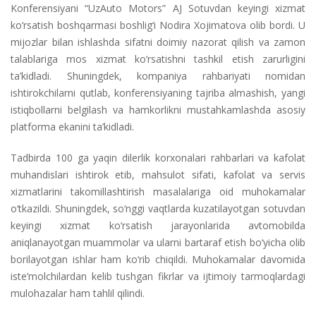
Konferensiyani “UzAuto Motors” AJ Sotuvdan keyingi xizmat
ko‘rsatish boshqarmasi boshlig‘i Nodira Xojimatova olib bordi. U
mijozlar bilan ishlashda sifatni doimiy nazorat qilish va zamon
talablariga mos xizmat ko‘rsatishni tashkil etish zarurligini
ta’kidladi. Shuningdek, kompaniya rahbariyati nomidan
ishtirokchilarni qutlab, konferensiyaning tajriba almashish, yangi
istiqbollarni belgilash va hamkorlikni mustahkamlashda asosiy
platforma ekanini ta’kidladi.
Tadbirda 100 ga yaqin dilerlik korxonalari rahbarlari va kafolat
muhandislari ishtirok etib, mahsulot sifati, kafolat va servis
xizmatlarini takomillashtirish masalalariga oid muhokamalar
o‘tkazildi. Shuningdek, so‘nggi vaqtlarda kuzatilayotgan sotuvdan
keyingi xizmat ko‘rsatish jarayonlarida avtomobilda
aniqlanayotgan muammolar va ularni bartaraf etish bo‘yicha olib
borilayotgan ishlar ham ko‘rib chiqildi. Muhokamalar davomida
iste’molchilardan kelib tushgan fikrlar va ijtimoiy tarmoqlardagi
mulohazalar ham tahlil qilindi.