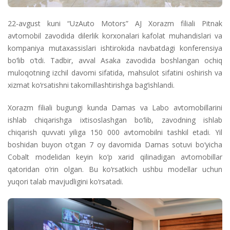
22-avgust kuni “UzAuto Motors” AJ Xorazm filiali Pitnak
avtomobil zavodida dilerlik korxonalari kafolat muhandislari va
kompaniya mutaxassislari ishtirokida navbatdagi konferensiya
bo‘lib o‘tdi. Tadbir, avval Asaka zavodida boshlangan ochiq
muloqotning izchil davomi sifatida, mahsulot sifatini oshirish va
xizmat ko‘rsatishni takomillashtirishga bag‘ishlandi.
Xorazm filiali bugungi kunda Damas va Labo avtomobillarini
ishlab chiqarishga ixtisoslashgan bo‘lib, zavodning ishlab
chiqarish quvvati yiliga 150 000 avtomobilni tashkil etadi. Yil
boshidan buyon o‘tgan 7 oy davomida Damas sotuvi bo‘yicha
Cobalt modelidan keyin ko‘p xarid qilinadigan avtomobillar
qatoridan o‘rin olgan. Bu ko‘rsatkich ushbu modellar uchun
yuqori talab mavjudligini ko‘rsatadi.