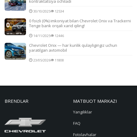
kontraktatsiya ochiladi
30/10/2025
12534
0 foizli (0%) imkoniyat bilan Chevrolet Onix va Trackerni
Tenge bank orqali xarid qiling!
14/11/2025
12446
Chevrolet Onix — har kunlik qulayligingiz uchun
yaratilgan avtomobil
23/05/2026
11808
BRENDLAR
MATBUOT MARKAZI
Yangiliklar
FAQ
Fotolavhalar