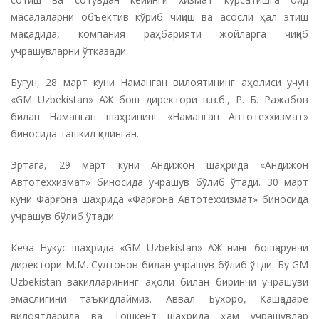
масалаларни объектив кўриб чиқиш ва асосли ҳал этиш
мақсадида, компания раҳбарияти жойларга чиқиб
учрашувларни ўтказади.
Бугун, 28 март куни Наманган вилоятининг аҳолиси учун
«GM Uzbekistan» АЖ бош директори в.в.б., Р. Б. Ражабов
билан Наманган шаҳрининг «Наманган Автотеххизмат»
биносида ташкил қилинган.
Эртага, 29 март куни Андижон шаҳрида «Андижон
Автотеххизмат» биносида учрашув бўлиб ўтади. 30 март
куни Фарғона шаҳрида «Фарғона Автотеххизмат» биносида
учрашув бўлиб ўтади.
Кеча Нукус шаҳрида «GM Uzbekistan» АЖ нинг бошқарувчи
директори М.М. Султонов билан учрашув бўлиб ўтди. Бу GM
Uzbekistan вакилларининг аҳоли билан биринчи учрашуви
эмаслигини таъкидлаймиз. Аввал Бухоро, Қашқадарё
вилоятларида ва Тошкент шаҳрида ҳам учрашувлар