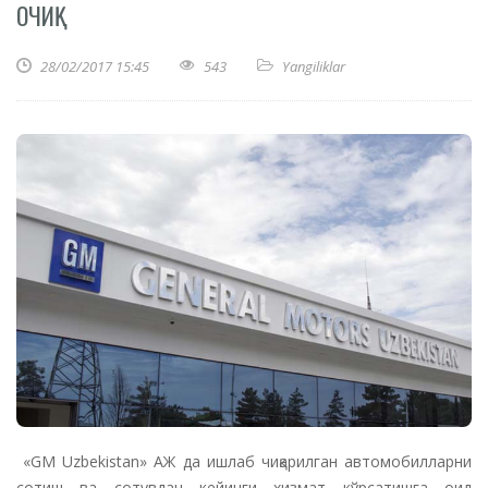
ОЧИҚ
28/02/2017 15:45
543
Yangiliklar
«GM Uzbekistan» АЖ да ишлаб чиқарилган автомобилларни
сотиш ва сотувдан кейинги хизмат кўрсатишга оид