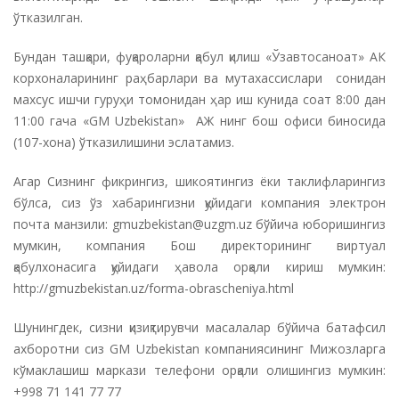
ўтказилган.
Бундан ташқари, фуқароларни қабул қилиш «Ўзавтосаноат» АК
корхоналарининг раҳбарлари ва мутахассислари сонидан
махсус ишчи гуруҳи томонидан ҳар иш кунида соат 8:00 дан
11:00 гача «GM Uzbekistan» АЖ нинг бош офиси биносида
(107-хона) ўтказилишини эслатамиз.
Агар Сизнинг фикрингиз, шикоятингиз ёки таклифларингиз
бўлса, сиз ўз хабарингизни қуйидаги компания электрон
почта манзили: gmuzbekistan@uzgm.uz бўйича юборишингиз
мумкин, компания Бош директорининг виртуал
қабулхонасига қуйидаги ҳавола орқали кириш мумкин:
http://gmuzbekistan.uz/forma-obrascheniya.html
Шунингдек, сизни қизиқтирувчи масалалар бўйича батафсил
ахборотни сиз GM Uzbekistan компаниясининг Мижозларга
кўмаклашиш маркази телефони орқали олишингиз мумкин:
+998 71 141 77 77