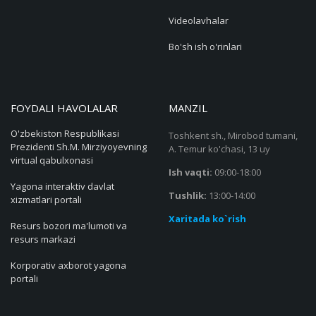
Videolavhalar
Bo'sh ish o'rinlari
FOYDALI HAVOLALAR
MANZIL
O'zbekiston Respublikasi
Toshkent sh., Mirobod tumani,
Prezidenti Sh.M. Mirziyoyevning
A. Temur ko'chasi, 13 uy
virtual qabulxonasi
Ish vaqti:
09:00-18:00
Yagona interaktiv davlat
Tushlik:
13:00-14:00
xizmatlari portali
Xaritada ko`rish
Resurs bozori ma'lumoti va
resurs markazi
Korporativ axborot yagona
portali