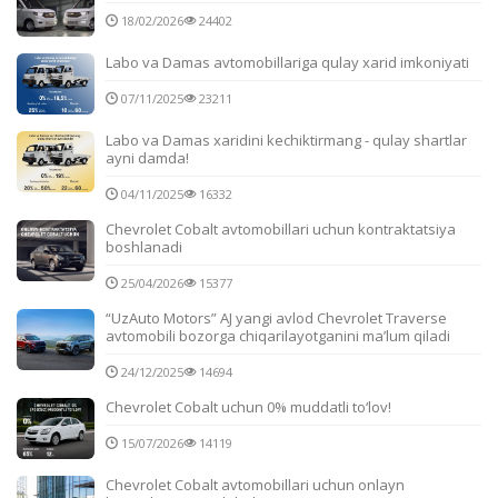
18/02/2026
24402
Labo va Damas avtomobillariga qulay xarid imkoniyati
07/11/2025
23211
Labo va Damas xaridini kechiktirmang - qulay shartlar
ayni damda!
04/11/2025
16332
Chevrolet Cobalt avtomobillari uchun kontraktatsiya
boshlanadi
25/04/2026
15377
“UzAuto Motors” AJ yangi avlod Chevrolet Traverse
avtomobili bozorga chiqarilayotganini ma’lum qiladi
24/12/2025
14694
Chevrolet Cobalt uchun 0% muddatli to‘lov!
15/07/2026
14119
Chevrolet Cobalt avtomobillari uchun onlayn