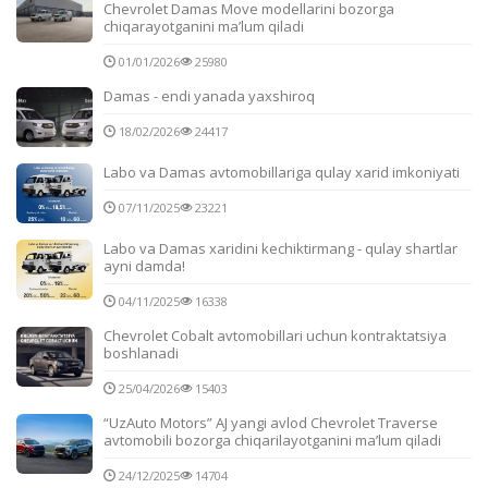
Chevrolet Damas Move modellarini bozorga
chiqarayotganini ma’lum qiladi
01/01/2026
25980
Damas - endi yanada yaxshiroq
18/02/2026
24417
Labo va Damas avtomobillariga qulay xarid imkoniyati
07/11/2025
23221
Labo va Damas xaridini kechiktirmang - qulay shartlar
ayni damda!
04/11/2025
16338
Chevrolet Cobalt avtomobillari uchun kontraktatsiya
boshlanadi
25/04/2026
15403
“UzAuto Motors” AJ yangi avlod Chevrolet Traverse
avtomobili bozorga chiqarilayotganini ma’lum qiladi
24/12/2025
14704