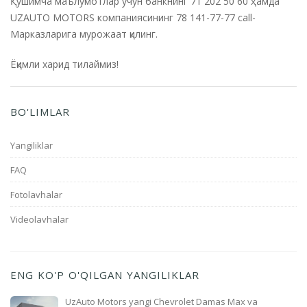
Қўшимча маълумотлар учун банкнинг 71 202 50 60 ҳамда
UZAUTO MOTORS компаниясининг 78 141-77-77 call-
Марказларига мурожаат қилинг.
Ёқимли харид тилаймиз!
BO'LIMLAR
Yangiliklar
FAQ
Fotolavhalar
Videolavhalar
ENG KO'P O'QILGAN YANGILIKLAR
UzAuto Motors yangi Chevrolet Damas Max va