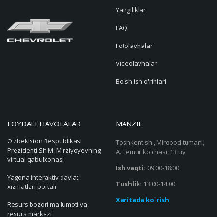
Yangiliklar
FAQ
Fotolavhalar
Videolavhalar
Bo'sh ish o'rinlari
FOYDALI HAVOLALAR
MANZIL
O'zbekiston Respublikasi
Toshkent sh., Mirobod tumani,
Prezidenti Sh.M. Mirziyoyevning
A. Temur ko'chasi, 13 uy
virtual qabulxonasi
Ish vaqti:
09:00-18:00
Yagona interaktiv davlat
Tushlik:
13:00-14:00
xizmatlari portali
Xaritada ko`rish
Resurs bozori ma'lumoti va
resurs markazi