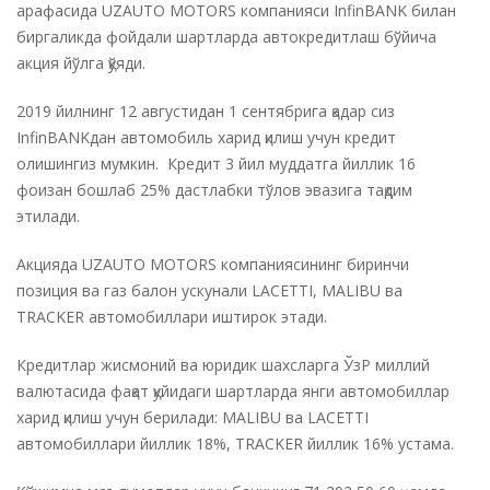
арафасида UZAUTO MOTORS компанияси InfinBANK билан
биргаликда фойдали шартларда автокредитлаш бўйича
акция йўлга қўяди.
2019 йилнинг 12 августидан 1 сентябрига қадар сиз
InfinBANKдан автомобиль харид қилиш учун кредит
олишингиз мумкин. Кредит 3 йил муддатга йиллик 16
фоизан бошлаб 25% дастлабки тўлов эвазига тақдим
этилади.
Акцияда UZAUTO MOTORS компаниясининг биринчи
позиция ва газ балон ускунали LACETTI, MALIBU ва
TRACKER автомобиллари иштирок этади.
Кредитлар жисмоний ва юридик шахсларга ЎзР миллий
валютасида фақат қуйидаги шартларда янги автомобиллар
харид қилиш учун берилади: MALIBU ва LACETTI
автомобиллари йиллик 18%, TRACKER йиллик 16% устама.