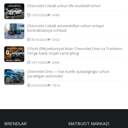
Chevrolet Cobalt uchun 0% muddatli to‘lov!
15/07/2026
14180
Chevrolet Cobalt avtomobillari uchun onlayn
kontraktatsiya ochiladi
30/10/2025
12552
0 foizli (0%) imkoniyat bilan Chevrolet Onix va Trackerni
Tenge bank orqali xarid qiling!
14/11/2025
12449
Chevrolet Onix — har kunlik qulayligingiz uchun
yaratilgan avtomobil
23/05/2026
11814
BRENDLAR
MATBUOT MARKAZI