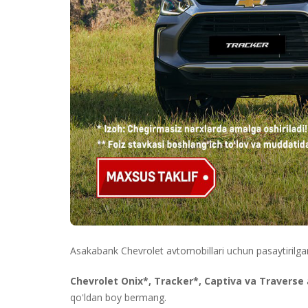
Asakabank Chevrolet avtomobillari uchun pasaytirilgan 
Chevrolet Onix*, Tracker*, Captiva va Traverse
qoʻldan boy bermang.