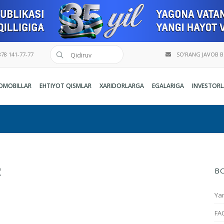
78 141-77-77
SO'RANG JAVOB 
OMOBILLAR
EHTIYOT QISMLAR
XARIDORLARGA
EGALARIGA
INVESTORL
R
B
Yan
FA