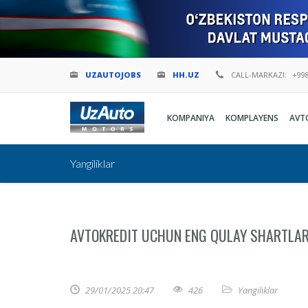
UZAUTOJOBS
HH.UZ
CALL-MARKAZI:
+998
KOMPANIYA
KOMPLAYENS
AVT
Yangiliklar
AVTOKREDIT UCHUN ENG QULAY SHARTLA
29/01/2025 20:47
426
Yangiliklar