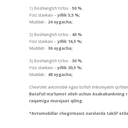
1) Boshlang‘ich to‘lov -
50 %.
Foiz stavkasi –
yillik 5,5 %;
Muddati -
24 oygacha;
2) Boshlang‘ich to‘lov -
40 %.
Foiz stavkasi –
yillik 16,5 %;
Muddati -
36 oygacha;
3) Boshlang‘ich to‘lov -
30 %.
Foiz stavkasi –
yillik 20,5 %;
Muddati -
48 oygacha;
Chevrolet avtomobili egasi bo‘lish imkoniyatini qo‘ld
Batafsil ma'lumot olish uchun Asakabankning ra
raqamiga murojaat qiling.
*Avtomobillar chegirmasiz narxlarda taklif etila