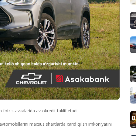
foiz stavkalarida avtokredit taklif etadi.
avtomobillarini maxsus shartlarda xarid qilish imkoniyatini