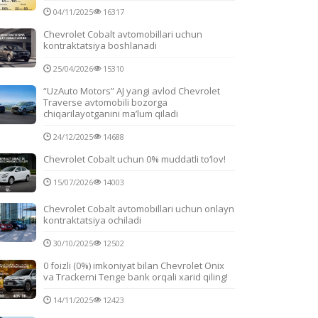
04/11/2025
16317
Chevrolet Cobalt avtomobillari uchun
kontraktatsiya boshlanadi
25/04/2026
15310
“UzAuto Motors” AJ yangi avlod Chevrolet
Traverse avtomobili bozorga
chiqarilayotganini ma’lum qiladi
24/12/2025
14688
Chevrolet Cobalt uchun 0% muddatli to‘lov!
15/07/2026
14003
Chevrolet Cobalt avtomobillari uchun onlayn
kontraktatsiya ochiladi
30/10/2025
12502
0 foizli (0%) imkoniyat bilan Chevrolet Onix
va Trackerni Tenge bank orqali xarid qiling!
14/11/2025
12423