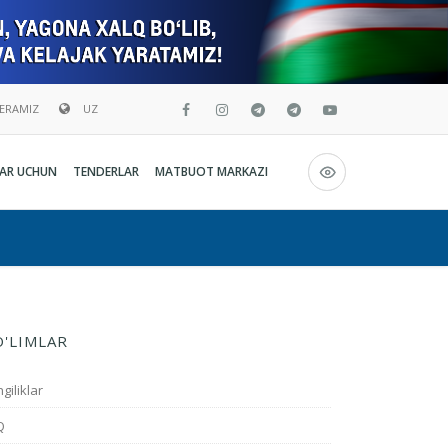
BERAMIZ
UZ
Русский
AR UCHUN
TENDERLAR
MATBUOT MARKAZI
O`zbekcha
English
O'LIMLAR
giliklar
Q