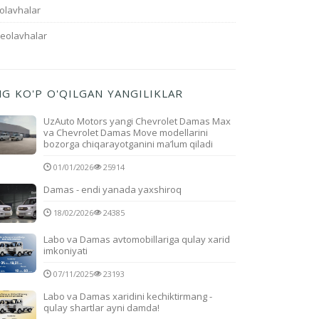
olavhalar
deolavhalar
NG KO'P O'QILGAN YANGILIKLAR
UzAuto Motors yangi Chevrolet Damas Max
va Chevrolet Damas Move modellarini
bozorga chiqarayotganini ma’lum qiladi
01/01/2026
25914
Damas - endi yanada yaxshiroq
18/02/2026
24385
Labo va Damas avtomobillariga qulay xarid
imkoniyati
07/11/2025
23193
Labo va Damas xaridini kechiktirmang -
qulay shartlar ayni damda!