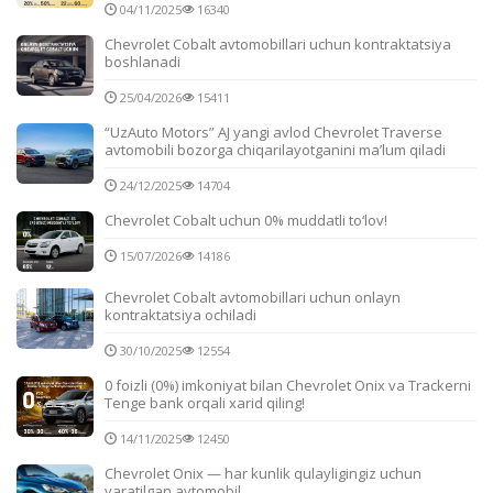
04/11/2025
16340
Chevrolet Cobalt avtomobillari uchun kontraktatsiya
boshlanadi
25/04/2026
15411
“UzAuto Motors” AJ yangi avlod Chevrolet Traverse
avtomobili bozorga chiqarilayotganini ma’lum qiladi
24/12/2025
14704
Chevrolet Cobalt uchun 0% muddatli to‘lov!
15/07/2026
14186
Chevrolet Cobalt avtomobillari uchun onlayn
kontraktatsiya ochiladi
30/10/2025
12554
0 foizli (0%) imkoniyat bilan Chevrolet Onix va Trackerni
Tenge bank orqali xarid qiling!
14/11/2025
12450
Chevrolet Onix — har kunlik qulayligingiz uchun
yaratilgan avtomobil