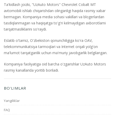
Ta'kidlash joizki, "UzAuto Motors" Chevrolet Cobalt MT
avtomobili ishlab chiqarishdan olinganligi haqida rasmiy xabar
bermagan. Kompaniya media sohasi vakillari va blogerlardan
tasdiqlanmagan va haqiqatga to'g'ri kelmaydigan axborotlarni
tarqatmasliklarini so'raydi.
Eslatib o'tamiz, O'zbekiston qonunchiligiga ko'ra OAV,
telekommunikatsiya tarmoqlari va Internet orqali yolg'on
ma'lumot tarqatganlik uchun ma'muriy javobgarlik belgilangan.
Kompaniya faoliyatiga oid barcha o'zgarishlar UzAuto Motors
rasmiy kanallarida yoritib boriladi.
BO'LIMLAR
Yangiliklar
FAQ