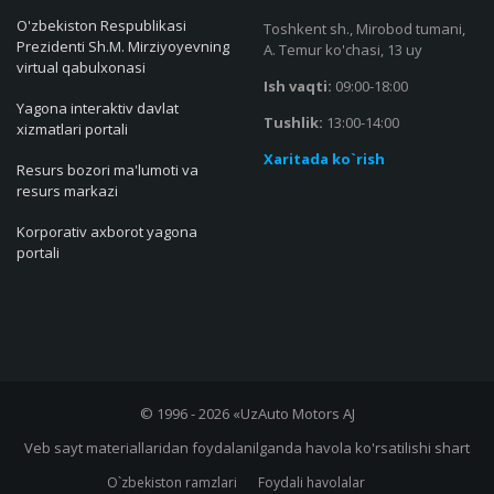
O'zbekiston Respublikasi
Toshkent sh., Mirobod tumani,
Prezidenti Sh.M. Mirziyoyevning
A. Temur ko'chasi, 13 uy
virtual qabulxonasi
Ish vaqti:
09:00-18:00
Yagona interaktiv davlat
Tushlik:
13:00-14:00
xizmatlari portali
Xaritada ko`rish
Resurs bozori ma'lumoti va
resurs markazi
Korporativ axborot yagona
portali
© 1996 - 2026 «UzAuto Motors AJ
Veb sayt materiallaridan foydalanilganda havola ko'rsatilishi shart
O`zbekiston ramzlari
Foydali havolalar