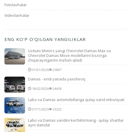
Fotolavhalar
Videolavhalar
ENG KO'P O'QILGAN YANGILIKLAR
UzAuto Motors yangi Chevrolet Damas Max va
Chevrolet Damas Move modellarini bozorga
chiqarayotganini ma’lum qiladi
01/01/2026
25987
Damas - endi yanada yaxshiroq
18/02/2026
24418
Labo va Damas avtomobillariga qulay xarid imkoniyati
07/11/2025
23222
Labo va Damas xaridini kechiktirmang - qulay shartlar
ayni damda!