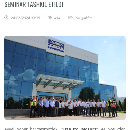
SEMINAR TASHKIL ETILDI
24/06/2024 09:38
414
Yangiliklar
Avval xabar berganimizdek,
“UzAuto Motors” AJ
Sotuvdan