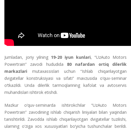
Jumladan, joriy yilning
19-20 iyun kunlari
, “UzAuto Motors
Powertrain” zavodi hududida
80 nafardan ortiq dilerlik
markazlari
mutaxassislari uchun “Ishlab chiqarilayotgan
dvigatellar konstruksiyasi va sifati” mavzusida o‘quv-seminar
o‘tkazildi. Unda dilerlik tarmoqlarining kafolat va avtoservis
muhandislari ishtirok etishdi.
Mazkur o‘quv-seminarda ishtirokchilar “UzAuto Motors
Powertrain” zavodining ishlab chiqarish liniyalari bilan yaqindan
tanishtirildi. Zavodda ishlab chiqarilayotgan dvigatellar tuzilishi,
ularning o‘ziga xos xususiyatlari bo‘yicha tushunchalar berildi.