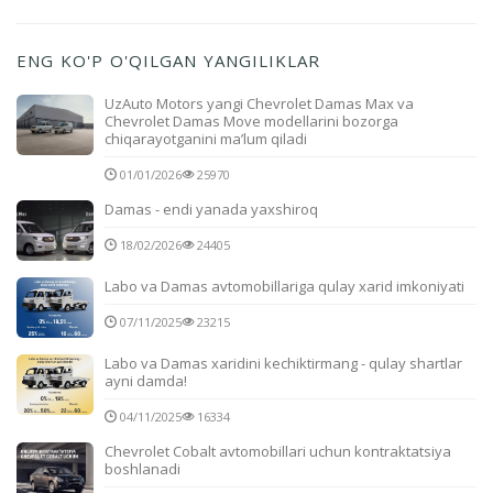
ENG KO'P O'QILGAN YANGILIKLAR
UzAuto Motors yangi Chevrolet Damas Max va
Chevrolet Damas Move modellarini bozorga
chiqarayotganini ma’lum qiladi
01/01/2026
25970
Damas - endi yanada yaxshiroq
18/02/2026
24405
Labo va Damas avtomobillariga qulay xarid imkoniyati
07/11/2025
23215
Labo va Damas xaridini kechiktirmang - qulay shartlar
ayni damda!
04/11/2025
16334
Chevrolet Cobalt avtomobillari uchun kontraktatsiya
boshlanadi