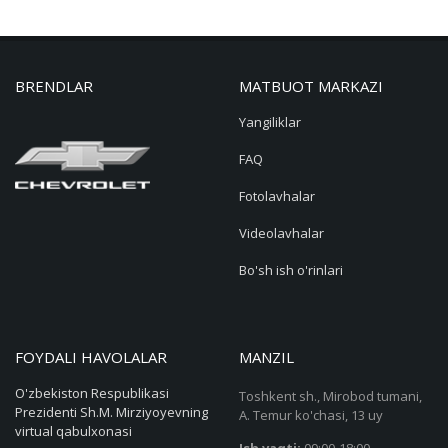
BRENDLAR
MATBUOT MARKAZI
Yangiliklar
FAQ
Fotolavhalar
Videolavhalar
Bo'sh ish o'rinlari
FOYDALI HAVOLALAR
MANZIL
O'zbekiston Respublikasi
Toshkent sh., Mirobod tumani,
Prezidenti Sh.M. Mirziyoyevning
A. Temur ko'chasi, 13 uy
virtual qabulxonasi
Ish vaqti:
09:00-18:00