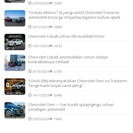
25/04/2026
15385
“UzAuto Motors” AJ yangi avlod Chevrolet Traverse
avtomobili bozorga chiqarilayotganini ma’lum qiladi
24/12/2025
14698
Chevrolet Cobalt uchun 0% muddatli to‘lov!
15/07/2026
14132
Chevrolet Cobalt avtomobillari uchun onlayn
kontraktatsiya ochiladi
30/10/2025
12539
0 foizli (0%) imkoniyat bilan Chevrolet Onix va Trackerni
Tenge bank orqali xarid qiling!
14/11/2025
12446
Chevrolet Onix — har kunlik qulayligingiz uchun
yaratilgan avtomobil
23/05/2026
11808