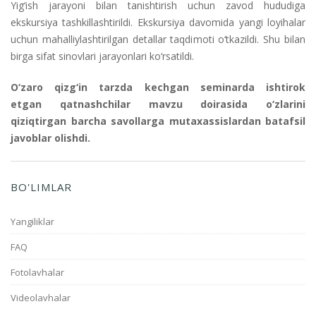
Yig‘ish jarayoni bilan tanishtirish uchun zavod hududiga
ekskursiya tashkillashtirildi. Ekskursiya davomida yangi loyihalar
uchun mahalliylashtirilgan detallar taqdimoti o‘tkazildi. Shu bilan
birga sifat sinovlari jarayonlari ko‘rsatildi.
O‘zaro qizg‘in tarzda kechgan seminarda ishtirok
etgan qatnashchilar mavzu doirasida o‘zlarini
qiziqtirgan barcha savollarga mutaxassislardan batafsil
javoblar olishdi.
BO'LIMLAR
Yangiliklar
FAQ
Fotolavhalar
Videolavhalar