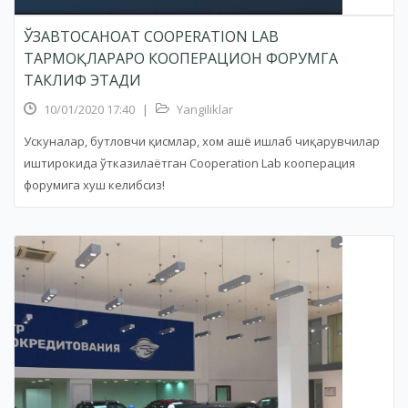
ЎЗАВТОСАНОАТ COOPERATION LAB
ТАРМОҚЛАРАРО КООПЕРАЦИОН ФОРУМГА
ТАКЛИФ ЭТАДИ
10/01/2020 17:40
|
Yangiliklar
Ускуналар, бутловчи қисмлар, хом ашё ишлаб чиқарувчилар
иштирокида ўтказилаётган Cooperation Lab кооперация
форумига хуш келибсиз!