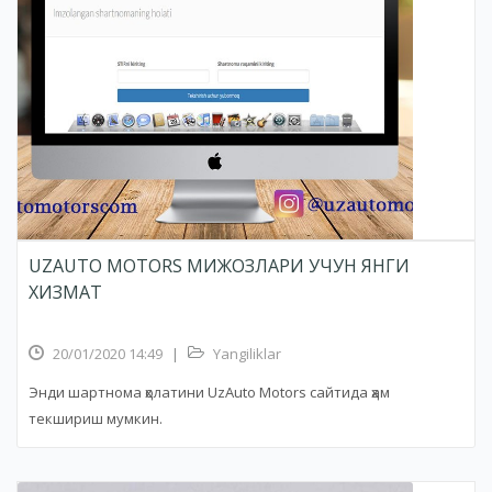
UZAUTO MOTORS МИЖОЗЛАРИ УЧУН ЯНГИ
ХИЗМАТ
20/01/2020 14:49
|
Yangiliklar
Энди шартнома ҳолатини UzAuto Motors сайтида ҳам
текшириш мумкин.