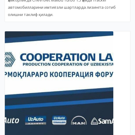
ҳамкорликда Chevrolet Malibu Turbo 1.5 ҳамда Tracker
автомобилларини имтиёзли шартларда лизингга сотиб
олишни таклиф қилади.