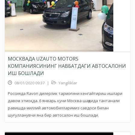
МОСКВАДА UZAUTO MOTORS
КОМПАНИЯСИНИНГ НАВБАТДАГИ АВТОСАЛОНИ
ИШ БОШЛАДИ
08/01/2020 09:37
|
Yangiliklar
Россияда Ravon дилерлик тармоғини кенгайтириш ишлари
давом этмоқда. 6 январь куни Москва шаҳрида тантанали
равишда миллий автомобилларимиз савдоси билан
шуғулланувчи яна бир автосалон иш бошлади.