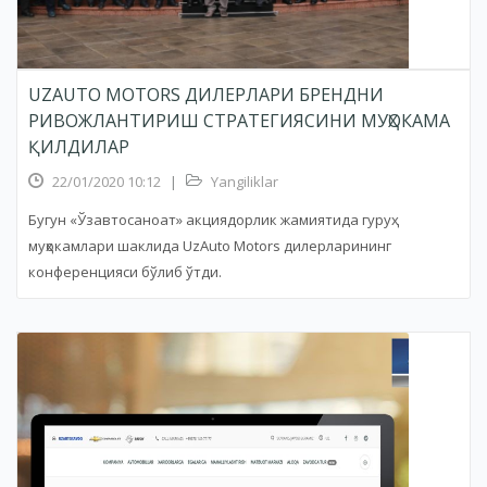
UZAUTO MOTORS ДИЛЕРЛАРИ БРЕНДНИ
РИВОЖЛАНТИРИШ СТРАТЕГИЯСИНИ МУҲОКАМА
ҚИЛДИЛАР
22/01/2020 10:12
|
Yangiliklar
Бугун «Ўзавтосаноат» акциядорлик жамиятида гуруҳ
муҳокамлари шаклида UzAuto Motors дилерларининг
конференцияси бўлиб ўтди.