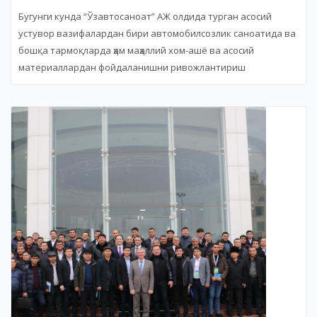
Бугунги кунда “Ўзавтосаноат” АЖ олдида турган асосий
устувор вазифалардан бири автомобилсозлик саноатида ва
бошқа тармоқларда ҳам маҳаллий хом-ашё ва асосий
материаллардан фойдаланишни ривожлантириш