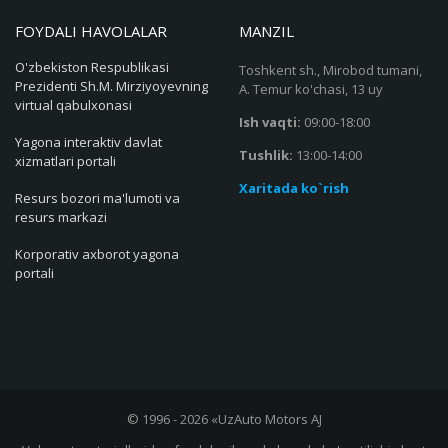
FOYDALI HAVOLALAR
MANZIL
O'zbekiston Respublikasi
Toshkent sh., Mirobod tumani,
Prezidenti Sh.M. Mirziyoyevning
A. Temur ko'chasi, 13 uy
virtual qabulxonasi
Ish vaqti:
09:00-18:00
Yagona interaktiv davlat
Tushlik:
13:00-14:00
xizmatlari portali
Xaritada ko`rish
Resurs bozori ma'lumoti va
resurs markazi
Korporativ axborot yagona
portali
© 1996 - 2026 «UzAuto Motors AJ