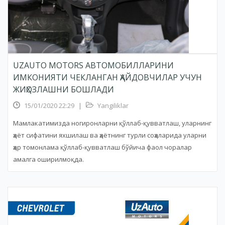
UZAUTO MOTORS АВТОМОБИЛЛАРИНИ
ИМКОНИЯТИ ЧЕКЛАНГАН ҲАЙДОВЧИЛАР УЧУН
ЖИҲОЗЛАШНИ БОШЛАДИ
15/01/2020 22:29
|
Yangiliklar
Мамлакатимизда ногиронларни қўллаб-қувватлаш, уларнинг
ҳаёт сифатини яхшилаш ва ҳаётнинг турли соҳаларида уларни
ҳар томонлама қўллаб-қувватлаш бўйича фаол чоралар
амалга оширилмоқда.