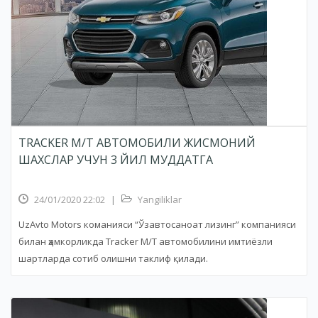
TRACKER M/T АВТОМОБИЛИ ЖИСМОНИЙ
ШАХСЛАР УЧУН 3 ЙИЛ МУДДАТГА
24/01/2020 22:02
|
Yangiliklar
UzAvto Motors команияси “Ўзавтосаноат лизинг” компанияси
билан ҳамкорликда Tracker M/T автомобилини имтиёзли
шартларда сотиб олишни таклиф қилади.