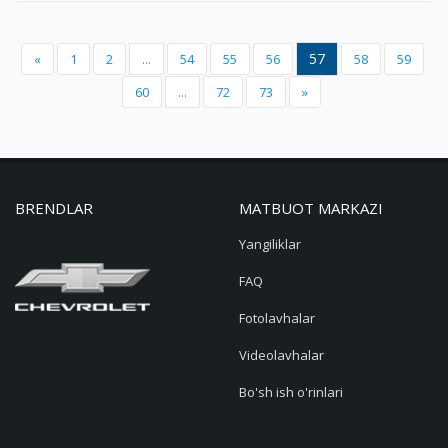
57
«
1
2
...
54
55
56
58
59
60
...
72
73
»
BRENDLAR
MATBUOT MARKAZI
Yangiliklar
FAQ
Fotolavhalar
Videolavhalar
Bo'sh ish o'rinlari