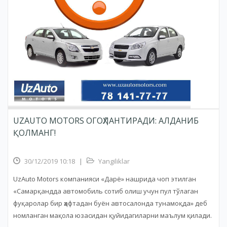
UZAUTO MOTORS ОГОҲЛАНТИРАДИ: АЛДАНИБ
ҚОЛМАНГ!
30/12/2019 10:18
|
Yangiliklar
UzAuto Motors компанияси «Дарё» нашрида чоп этилган
«Самарқандда автомобиль сотиб олиш учун пул тўлаган
фуқаролар бир ҳафтадан буён автосалонда тунамоқда» деб
номланган мақола юзасидан қуйидагиларни маълум қилади.