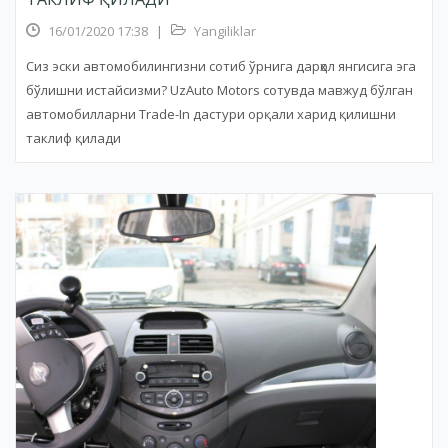
16/01/2020 17:38
|
Yangiliklar
Сиз эски автомобилингизни сотиб ўрнига дарҳол янгисига эга
бўлишни истайсизми? UzAuto Motors сотувда мавжуд бўлган
автомобилларни Trade-In дастури орқали харид қилишни
таклиф қилади