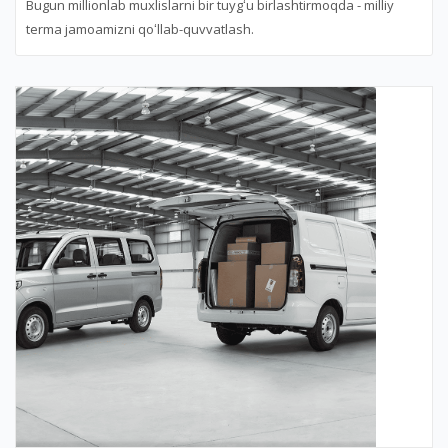
Bugun millionlab muxlislarni bir tuygʻu birlashtirmoqda - milliy
terma jamoamizni qoʻllab-quvvatlash.