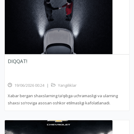
DIQQAT!
19/06/2026 00:24
|
Yangiliklar
Xabar bergan shaxslarning ta’qibga uchramasligi va ularning
shaxsi so‘roviga asosan oshkor etilmasligi kafolatlanadi.