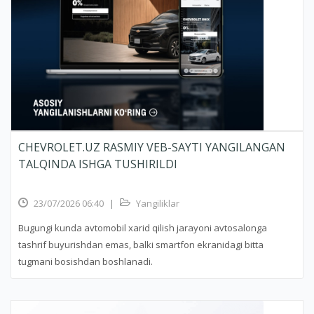
CHEVROLET.UZ RASMIY VEB-SAYTI YANGILANGAN
TALQINDA ISHGA TUSHIRILDI
23/07/2026 06:40
|
Yangiliklar
Bugungi kunda avtomobil xarid qilish jarayoni avtosalonga
tashrif buyurishdan emas, balki smartfon ekranidagi bitta
tugmani bosishdan boshlanadi.