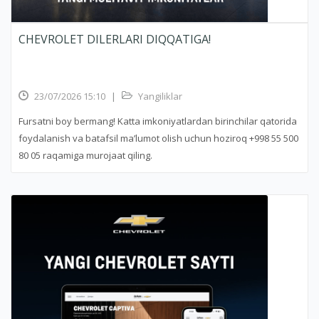
CHEVROLET DILERLARI DIQQATIGA!
23/07/2026 15:10
|
Yangiliklar
Fursatni boy bermang! Katta imkoniyatlardan birinchilar qatorida
foydalanish va batafsil ma’lumot olish uchun hoziroq +998 55 500
80 05 raqamiga murojaat qiling.