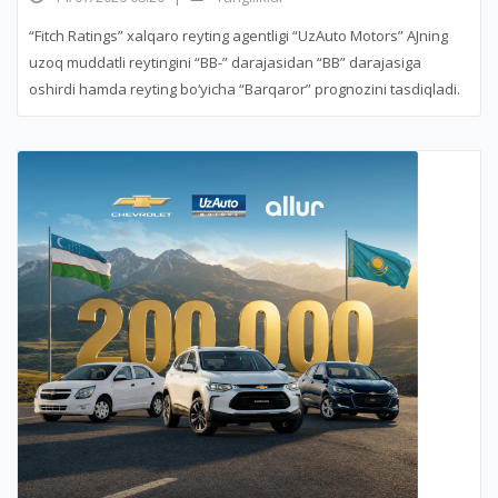
“Fitch Ratings” xalqaro reyting agentligi “UzAuto Motors” AJning
uzoq muddatli reytingini “BB-” darajasidan “BB” darajasiga
oshirdi hamda reyting bo‘yicha “Barqaror” prognozini tasdiqladi.