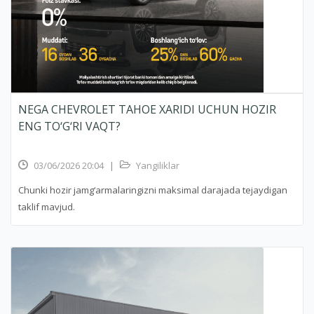
NEGA CHEVROLET TAHOE XARIDI UCHUN HOZIR
ENG TO‘G‘RI VAQT?
03/06/2026 20:04
|
Yangiliklar
Chunki hozir jamg‘armalaringizni maksimal darajada tejaydigan
taklif mavjud.