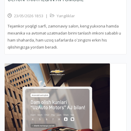
23/05/2026 18:53
|
Yangiliklar
Tejamkor yoqilg‘i sarfi, zamonaviy salon, keng yukxona hamda
mexanika va avtomat uzatmadan birini tanlash imkoni sababli u
ham shaharda, ham uzoq safarlarda oʻzingizni erkin his
qilishingizga yordam beradi.