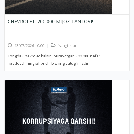
CHEVROLET: 200 000 MIJOZ TANLOVI!
13/07/2026 10:00
|
Yangiliklar
Tongda Chevrolet kalitini burayotgan 200 000 nafar
haydovchining ishonchi bizning yutugʻimizdir.