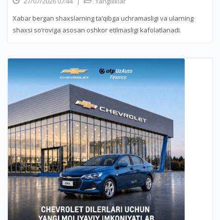
27/07/2026 07:44
|
Yangiliklar
Xabar bergan shaxslarning ta’qibga uchramasligi va ularning
shaxsi so‘roviga asosan oshkor etilmasligi kafolatlanadi.