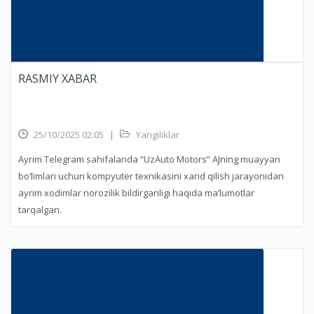
RASMIY XABAR
25/10/2025 02:05
|
Yangiliklar
Ayrim Telegram sahifalarida “UzAuto Motors” AJning muayyan
bo‘limlari uchun kompyuter texnikasini xarid qilish jarayonidan
ayrim xodimlar norozilik bildirganligi haqida ma’lumotlar
tarqalgan.