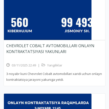
CHEVROLET COBALT AVTOMOBILLARI ONLAYN
KONTRAKTATSIYASI YAKUNLARI
03/11/2025 22:49
|
Yangiliklar
3-noyabr kuni Chevrolet Cobalt avtomobillari xaridi uchun onlayn
kontraktatsiya jarayoni yakuniga yetdi.