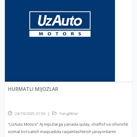
HURMATLI MIJOZLAR
24/10/2025 01:56
|
Yangiliklar
“UzAuto Motors” AJ mijozlarga yanada qulay, shaffof va ishonchli
xizmat ko‘rsatish maqsadida raqamlashtirish jarayonlarini