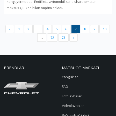
kengaytirmoqda. Endilikda avtomobil xarid shartnomalari
maxsus QR-kod bilan taqdim etiladi.
7
«
1
2
...
4
5
6
8
9
10
...
72
73
»
BRENDLAR
MATBUOT MARKAZI
Yangiliklar
FAQ
Fotolavhalar
Videolavhalar
Bo'sh ish o'rinlari