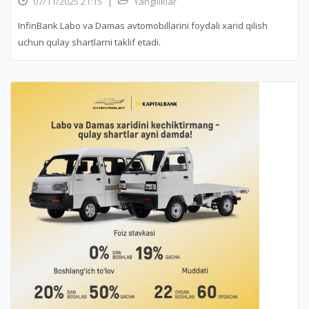
07/11/2025 21:15
|
Yangiliklar
InfinBank Labo va Damas avtomobillarini foydali xarid qilish
uchun qulay shartlarni taklif etadi.