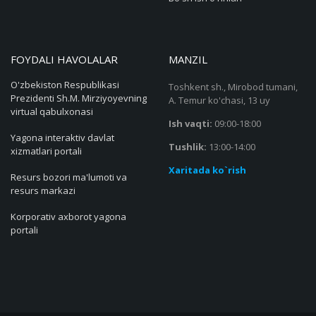
FOYDALI HAVOLALAR
MANZIL
O'zbekiston Respublikasi
Toshkent sh., Mirobod tumani,
Prezidenti Sh.M. Mirziyoyevning
A. Temur ko'chasi, 13 uy
virtual qabulxonasi
Ish vaqti:
09:00-18:00
Yagona interaktiv davlat
Tushlik:
13:00-14:00
xizmatlari portali
Xaritada ko`rish
Resurs bozori ma'lumoti va
resurs markazi
Korporativ axborot yagona
portali