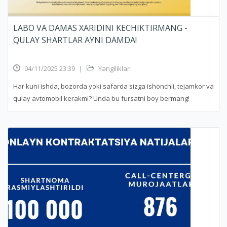
LABO VA DAMAS XARIDINI KECHIKTIRMANG -
QULAY SHARTLAR AYNI DAMDA!
04/11/2025 23:39
|
Yangiliklar
Har kuni ishda, bozorda yoki safarda sizga ishonchli, tejamkor va
qulay avtomobil kerakmi? Unda bu fursatni boy bermang!