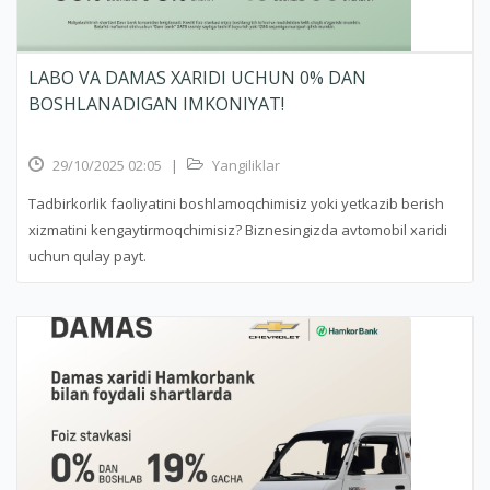
LABO VA DAMAS XARIDI UCHUN 0% DAN
BOSHLANADIGAN IMKONIYAT!
29/10/2025 02:05
|
Yangiliklar
Tadbirkorlik faoliyatini boshlamoqchimisiz yoki yetkazib berish
xizmatini kengaytirmoqchimisiz? Biznesingizda avtomobil xaridi
uchun qulay payt.