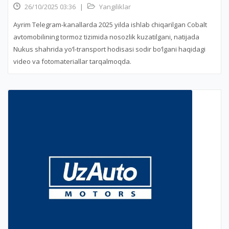
26/10/2025 03:36
|
Yangiliklar
Ayrim Telegram-kanallarda 2025 yilda ishlab chiqarilgan Cobalt
avtomobilining tormoz tizimida nosozlik kuzatilgani, natijada
Nukus shahrida yo‘l-transport hodisasi sodir bo‘lgani haqidagi
video va fotomateriallar tarqalmoqda.