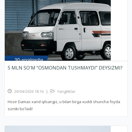
5 MLN SOʻM “OSMONDAN TUSHMAYDI” DEYSIZMI?
20/04/2026 18:16
|
Yangiliklar
Hozir Damas xarid qilsangiz, u bilan birga xuddi shuncha foyda
sizniki boʻladi!