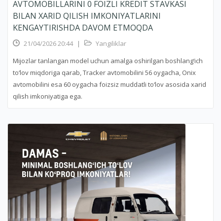
AVTOMOBILLARINI 0 FOIZLI KREDIT STAVKASI
BILAN XARID QILISH IMKONIYATLARINI
KENGAYTIRISHDA DAVOM ETMOQDA
21/04/2026 20:44
|
Yangiliklar
Mijozlar tanlangan model uchun amalga oshirilgan boshlang‘ich
to‘lov miqdoriga qarab, Tracker avtomobilini 56 oygacha, Onix
avtomobilini esa 60 oygacha foizsiz muddatli to‘lov asosida xarid
qilish imkoniyatiga ega.