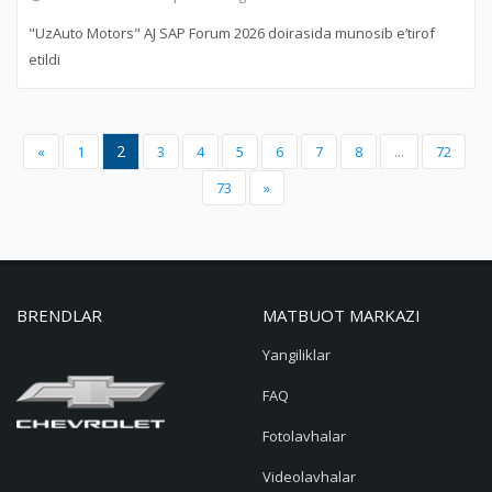
"UzAuto Motors" AJ SAP Forum 2026 doirasida munosib e’tirof
etildi
2
«
1
3
4
5
6
7
8
...
72
73
»
BRENDLAR
MATBUOT MARKAZI
Yangiliklar
FAQ
Fotolavhalar
Videolavhalar