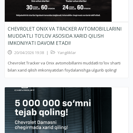
CHEVROLET ONIX VA TRACKER AVTOMOBILLARINI
MUDDATLI TO‘LOV ASOSIDA XARID QILISH
IMKONIYATI DAVOM ETADI!
20/04/2026 19:38
|
Yangiliklar
Chevrolet Tracker va Onix avtomobillarini muddatli toʻlov sharti
bilan xarid qilish imkoniyatidan foydalanishga ulgurib qoling!