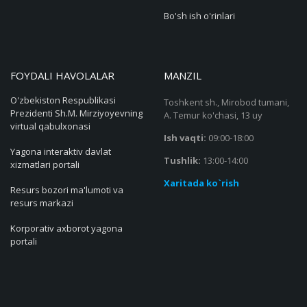
Bo'sh ish o'rinlari
FOYDALI HAVOLALAR
MANZIL
O'zbekiston Respublikasi
Toshkent sh., Mirobod tumani,
Prezidenti Sh.M. Mirziyoyevning
A. Temur ko'chasi, 13 uy
virtual qabulxonasi
Ish vaqti:
09:00-18:00
Yagona interaktiv davlat
Tushlik:
13:00-14:00
xizmatlari portali
Xaritada ko`rish
Resurs bozori ma'lumoti va
resurs markazi
Korporativ axborot yagona
portali