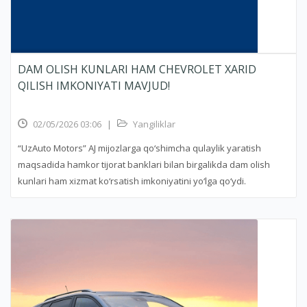
DAM OLISH KUNLARI HAM CHEVROLET XARID
QILISH IMKONIYATI MAVJUD!
02/05/2026 03:06
|
Yangiliklar
“UzAuto Motors” AJ mijozlarga qo‘shimcha qulaylik yaratish
maqsadida hamkor tijorat banklari bilan birgalikda dam olish
kunlari ham xizmat ko‘rsatish imkoniyatini yo‘lga qo‘ydi.