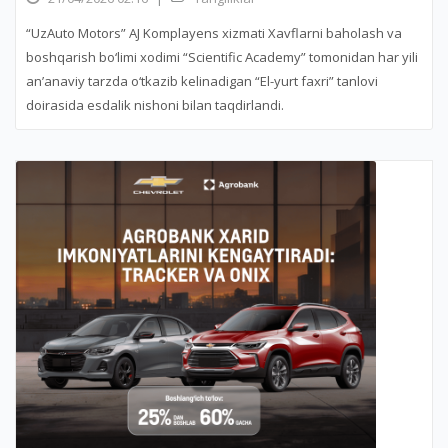
“UzAuto Motors” AJ Komplayens xizmati Xavflarni baholash va
boshqarish bo‘limi xodimi “Scientific Academy” tomonidan har yili
an’anaviy tarzda o‘tkazib kelinadigan “El-yurt faxri” tanlovi
doirasida esdalik nishoni bilan taqdirlandi.