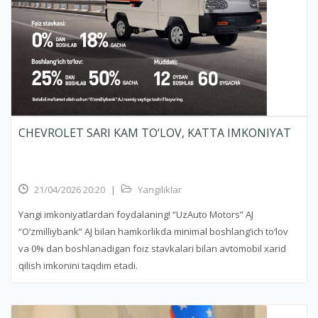
CHEVROLET SARI KAM TO‘LOV, KATTA IMKONIYAT
21/04/2026 20:20
|
Yangiliklar
Yangi imkoniyatlardan foydalaning! “UzAuto Motors” AJ
“O‘zmilliybank” AJ bilan hamkorlikda minimal boshlang‘ich to‘lov
va 0% dan boshlanadigan foiz stavkalari bilan avtomobil xarid
qilish imkonini taqdim etadi.