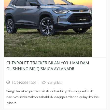
CHEVROLET TRACKER BILAN YO‘L HAM DAM
OLISHNING BIR QISMIGA AYLANADI!
30/04/2026 10:01
|
Yangiliklar
Yengil harakat, puxta tuzilish va har bir yo‘lovchiga erkinlik
beruvchi ichki makon sababli ilk daqiqalardanoq qulaylikni his
qilasiz.