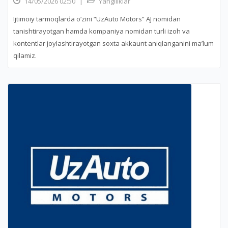
14/05/2026 02:50
|
Yangiliklar
Ijtimoiy tarmoqlarda o‘zini “UzAuto Motors” AJ nomidan
tanishtirayotgan hamda kompaniya nomidan turli izoh va
kontentlar joylashtirayotgan soxta akkaunt aniqlanganini ma’lum
qilamiz.