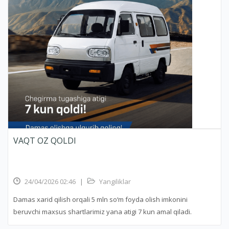
VAQT OZ QOLDI
24/04/2026 02:46
|
Yangiliklar
Damas xarid qilish orqali 5 mln so‘m foyda olish imkonini
beruvchi maxsus shartlarimiz yana atigi 7 kun amal qiladi.