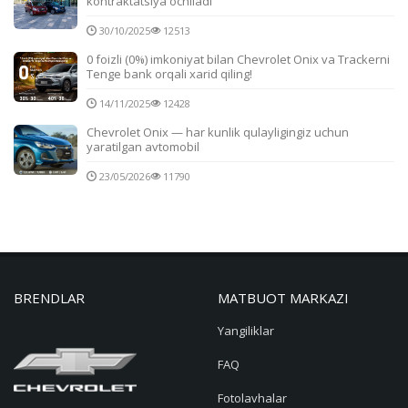
kontraktatsiya ochiladi
30/10/2025
12513
0 foizli (0%) imkoniyat bilan Chevrolet Onix va Trackerni
Tenge bank orqali xarid qiling!
14/11/2025
12428
Chevrolet Onix — har kunlik qulayligingiz uchun
yaratilgan avtomobil
23/05/2026
11790
BRENDLAR
MATBUOT MARKAZI
Yangiliklar
FAQ
Fotolavhalar