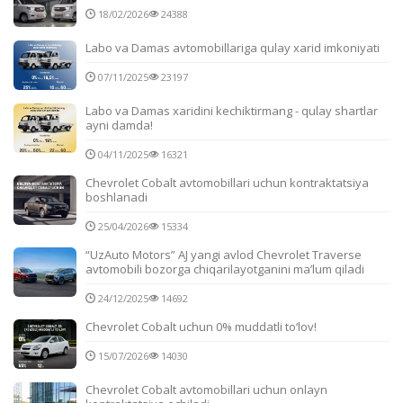
18/02/2026
24388
Labo va Damas avtomobillariga qulay xarid imkoniyati
07/11/2025
23197
Labo va Damas xaridini kechiktirmang - qulay shartlar
ayni damda!
04/11/2025
16321
Chevrolet Cobalt avtomobillari uchun kontraktatsiya
boshlanadi
25/04/2026
15334
“UzAuto Motors” AJ yangi avlod Chevrolet Traverse
avtomobili bozorga chiqarilayotganini ma’lum qiladi
24/12/2025
14692
Chevrolet Cobalt uchun 0% muddatli to‘lov!
15/07/2026
14030
Chevrolet Cobalt avtomobillari uchun onlayn