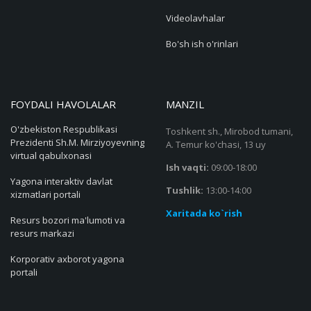
Videolavhalar
Bo'sh ish o'rinlari
FOYDALI HAVOLALAR
MANZIL
O'zbekiston Respublikasi
Toshkent sh., Mirobod tumani,
Prezidenti Sh.M. Mirziyoyevning
A. Temur ko'chasi, 13 uy
virtual qabulxonasi
Ish vaqti:
09:00-18:00
Yagona interaktiv davlat
Tushlik:
13:00-14:00
xizmatlari portali
Xaritada ko`rish
Resurs bozori ma'lumoti va
resurs markazi
Korporativ axborot yagona
portali