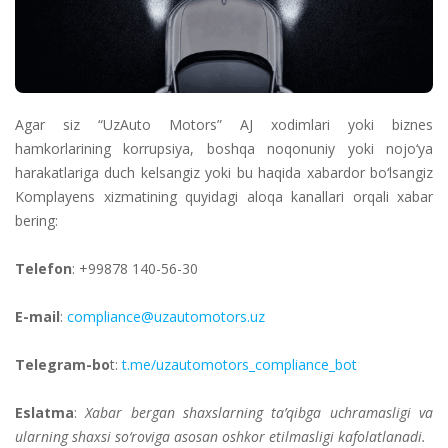
Agar siz “UzAuto Motors” AJ xodimlari yoki biznes
hamkorlarining korrupsiya, boshqa noqonuniy yoki nojo‘ya
harakatlariga duch kelsangiz yoki bu haqida xabardor bo‘lsangiz
Komplayens xizmatining quyidagi aloqa kanallari orqali xabar
bering:
Telefon
: +99878 140-56-30
E-mail
:
compliance@uzautomotors.uz
Telegram-bo
t:
t.me/uzautomotors_compliance_bot
Eslatma
:
Xabar bergan shaxslarning ta’qibga uchramasligi va
ularning shaxsi so‘roviga asosan oshkor etilmasligi kafolatlanadi.