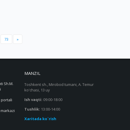
73
»
MANZIL
ti Sh.M.
Toshkent sh., Mirobod tumani, A. Temur
i
ko'chasi, 13 uy
Ish vaqti:
09:00-18:00
 portali
Tushlik:
13:00-14:00
s markazi
Xaritada ko`rish