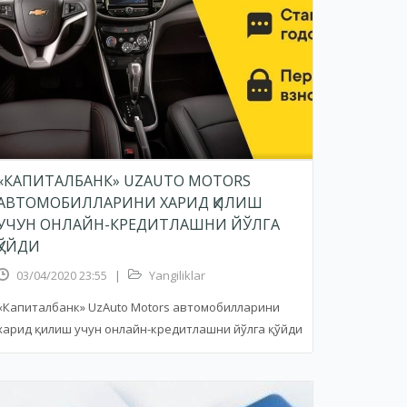
«КАПИТАЛБАНК» UZAUTO MOTORS
АВТОМОБИЛЛАРИНИ ХАРИД ҚИЛИШ
УЧУН ОНЛАЙН-КРЕДИТЛАШНИ ЙЎЛГА
ҚЎЙДИ
03/04/2020 23:55
|
Yangiliklar
«Капиталбанк» UzAuto Motors автомобилларини
харид қилиш учун онлайн-кредитлашни йўлга қўйди