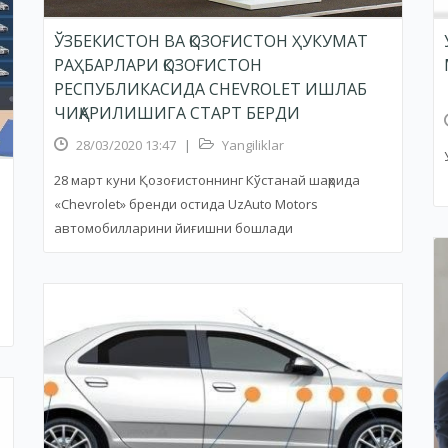
ЎЗБЕКИСТОН ВА ҚОЗОҒИСТОН ҲУКУМАТ
РАҲБАРЛАРИ ҚОЗОҒИСТОН
РЕСПУБЛИКАСИДА CHEVROLET ИШЛАБ
ЧИҚАРИЛИШИГА СТАРТ БЕРДИ
28/03/2020 13:47
|
Yangiliklar
28 март куни Қозоғистоннинг Кўстанай шаҳрида
«Chevrolet» бренди остида UzAuto Motors
автомобилларини йиғишни бошлади