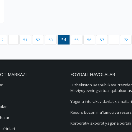
54
2
...
51
52
53
55
56
57
...
72
OT MARKAZI
FOYDALI HAVOLALAR
ar
O'zbekiston Respublikasi Preziden
Mirziyoyevning virtual qabulxonas
Yagona interaktiv davlat xizmatlari
alar
Resurs bozori ma'lumoti va resur
halar
Korporativ axborot yagona portali
 o'rinlari