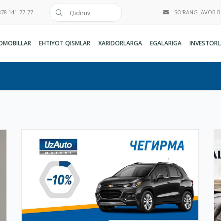
78 141-77-77
SO'RANG JAVOB 
OMOBILLAR
EHTIYOT QISMLAR
XARIDORLARGA
EGALARIGA
INVESTORL