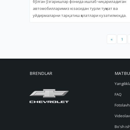
бўлган ўзгаришлар фонида ишлаб чиқариладиган
автомобилларимиз юзасидан турли туҳмат ва
уйдирмаларни тарқатиш ҳолатлари кузатилмоқда.
«
1
BRENDLAR
MATBU
Yangilikl
FAQ
Fotolavh
Videolav
Bo'sh ish