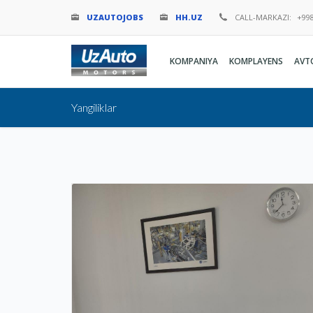
UZAUTOJOBS
HH.UZ
CALL-MARKAZI:
+998
KOMPANIYA
KOMPLAYENS
AVT
Yangiliklar