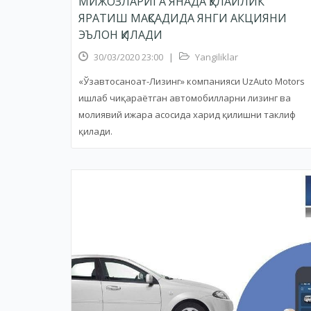
МИЖОЗЛАРИГА ЯНАДА ҚУЛАЙЛИК
ЯРАТИШ МАҚСАДИДА ЯНГИ АКЦИЯНИ
ЭЪЛОН ҚИЛАДИ
30/03/2020 23:00
|
Yangiliklar
«Ўзавтосаноат-Лизинг» компанияси UzAuto Motors
ишлаб чиқараётган автомобилларни лизинг ва
молиявий ижара асосида харид қилишни таклиф
қилади.