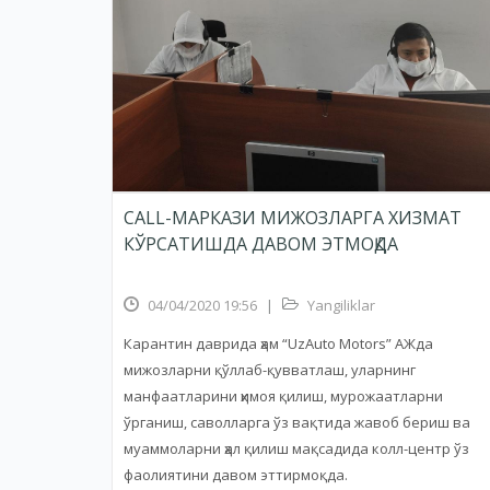
CALL-МАРКАЗИ МИЖОЗЛАРГА ХИЗМАТ
КЎРСАТИШДА ДАВОМ ЭТМОҚДА
04/04/2020 19:56
|
Yangiliklar
Карантин даврида ҳам “UzAuto Motors” АЖда
мижозларни қўллаб-қувватлаш, уларнинг
манфаатларини ҳимоя қилиш, мурожаатларни
ўрганиш, саволларга ўз вақтида жавоб бериш ва
муаммоларни ҳал қилиш мақсадида колл-центр ўз
фаолиятини давом эттирмоқда.