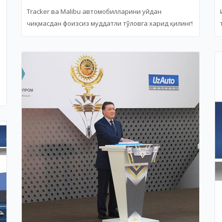
Tracker ва Malibu автомобилларини уйдан
чиқмасдан фоизсиз муддатли тўловга харид қилинг!