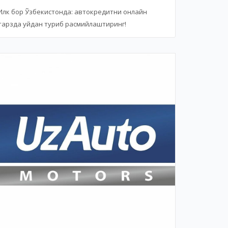
Илк бор Ўзбекистонда: автокредитни онлайн
тарзда уйдан туриб расмийлаштиринг!